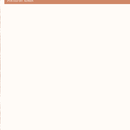
POSTED BY ADMIN
MARKI
SAMOCHODÓW:
NAJLEPSZE
NA
RYNKU