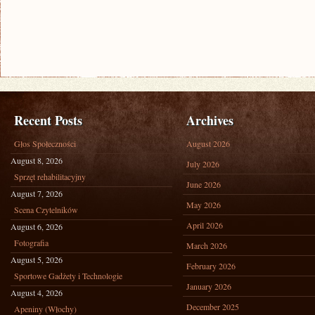
Recent Posts
Archives
Głos Społeczności
August 2026
August 8, 2026
July 2026
Sprzęt rehabilitacyjny
June 2026
August 7, 2026
May 2026
Scena Czytelników
April 2026
August 6, 2026
Fotografia
March 2026
August 5, 2026
February 2026
Sportowe Gadżety i Technologie
January 2026
August 4, 2026
December 2025
Apeniny (Włochy)