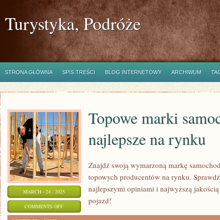
Turystyka, Podróże
STRONA GŁÓWNA
SPIS TREŚCI
BLOG INTERNETOWY
ARCHIWUM
TA
Topowe marki samo
najlepsze na rynku
Znajdź swoją wymarzoną markę samochodu
topowych producentów na rynku. Sprawdź, 
najlepszymi opiniami i najwyższą jakością
MARCH - 24 - 2025
pojazd!
ON
COMMENTS OFF
TOPOWE