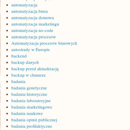
automatyzacja
automatyzacja biura
automatyzacja domowa
automatyzacja marketingu
automatyzacja no-code
automatyzacja procesów
Automatyzacja procesów biurowych
autostrady w Europie
backend
backup danych
backup przed aktualizacją
backup w chmurze
badania
badania genetyczne
badania historyczne
badania laboratoryjne
badania marketingowe
badania naukowe
badania opinii publicznej
badania profilaktyczne