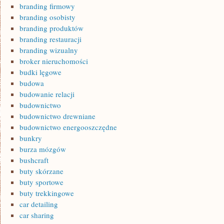
branding firmowy
branding osobisty
branding produktów
branding restauracji
branding wizualny
broker nieruchomości
budki lęgowe
budowa
budowanie relacji
budownictwo
budownictwo drewniane
budownictwo energooszczędne
bunkry
burza mózgów
bushcraft
buty skórzane
buty sportowe
buty trekkingowe
car detailing
car sharing