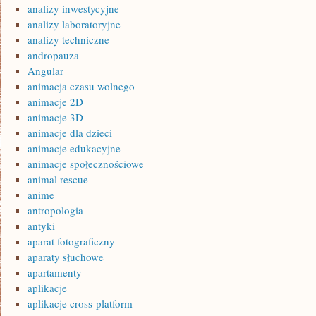
analizy inwestycyjne
analizy laboratoryjne
analizy techniczne
andropauza
Angular
animacja czasu wolnego
animacje 2D
animacje 3D
animacje dla dzieci
animacje edukacyjne
animacje społecznościowe
animal rescue
anime
antropologia
antyki
aparat fotograficzny
aparaty słuchowe
apartamenty
aplikacje
aplikacje cross-platform