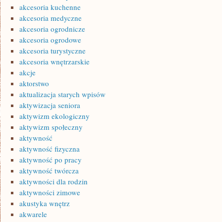
akcesoria kuchenne
akcesoria medyczne
akcesoria ogrodnicze
akcesoria ogrodowe
akcesoria turystyczne
akcesoria wnętrzarskie
akcje
aktorstwo
aktualizacja starych wpisów
aktywizacja seniora
aktywizm ekologiczny
aktywizm społeczny
aktywność
aktywność fizyczna
aktywność po pracy
aktywność twórcza
aktywności dla rodzin
aktywności zimowe
akustyka wnętrz
akwarele