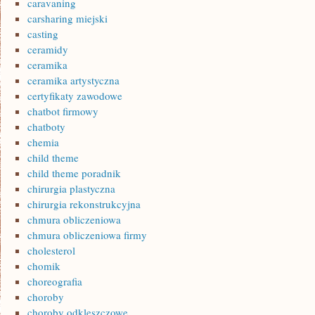
caravaning
carsharing miejski
casting
ceramidy
ceramika
ceramika artystyczna
certyfikaty zawodowe
chatbot firmowy
chatboty
chemia
child theme
child theme poradnik
chirurgia plastyczna
chirurgia rekonstrukcyjna
chmura obliczeniowa
chmura obliczeniowa firmy
cholesterol
chomik
choreografia
choroby
choroby odkleszczowe