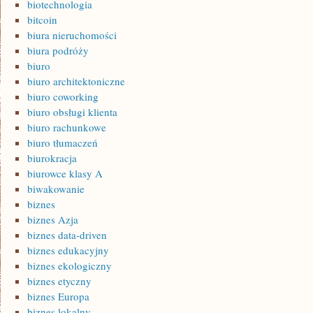
biotechnologia
bitcoin
biura nieruchomości
biura podróży
biuro
biuro architektoniczne
biuro coworking
biuro obsługi klienta
biuro rachunkowe
biuro tłumaczeń
biurokracja
biurowce klasy A
biwakowanie
biznes
biznes Azja
biznes data-driven
biznes edukacyjny
biznes ekologiczny
biznes etyczny
biznes Europa
biznes lokalny