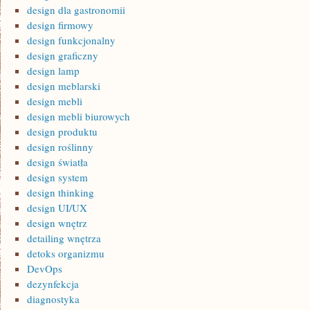
design dla gastronomii
design firmowy
design funkcjonalny
design graficzny
design lamp
design meblarski
design mebli
design mebli biurowych
design produktu
design roślinny
design światła
design system
design thinking
design UI/UX
design wnętrz
detailing wnętrza
detoks organizmu
DevOps
dezynfekcja
diagnostyka