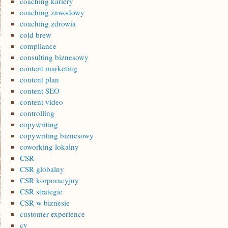
coaching kariery
coaching zawodowy
coaching zdrowia
cold brew
compliance
consulting biznesowy
content marketing
content plan
content SEO
content video
controlling
copywriting
copywriting biznesowy
coworking lokalny
CSR
CSR globalny
CSR korporacyjny
CSR strategie
CSR w biznesie
customer experience
cv