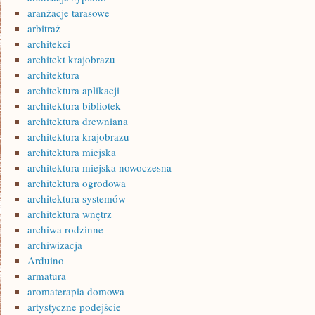
aranżacje tarasowe
arbitraż
architekci
architekt krajobrazu
architektura
architektura aplikacji
architektura bibliotek
architektura drewniana
architektura krajobrazu
architektura miejska
architektura miejska nowoczesna
architektura ogrodowa
architektura systemów
architektura wnętrz
archiwa rodzinne
archiwizacja
Arduino
armatura
aromaterapia domowa
artystyczne podejście