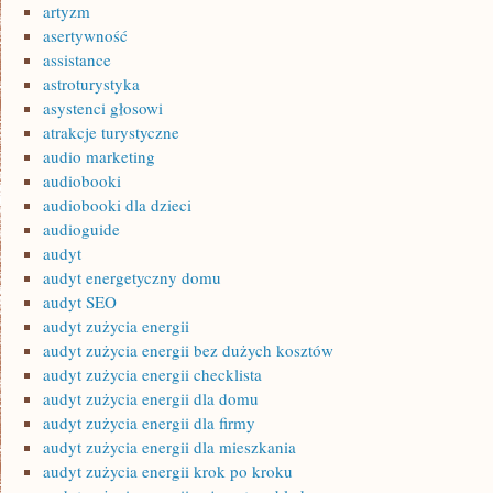
artyzm
asertywność
assistance
astroturystyka
asystenci głosowi
atrakcje turystyczne
audio marketing
audiobooki
audiobooki dla dzieci
audioguide
audyt
audyt energetyczny domu
audyt SEO
audyt zużycia energii
audyt zużycia energii bez dużych kosztów
audyt zużycia energii checklista
audyt zużycia energii dla domu
audyt zużycia energii dla firmy
audyt zużycia energii dla mieszkania
audyt zużycia energii krok po kroku