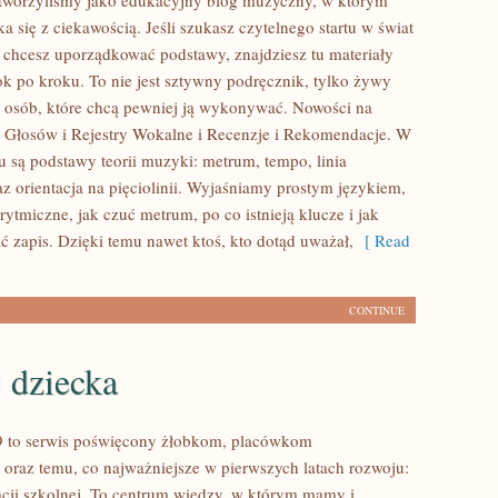
stworzyliśmy jako edukacyjny blog muzyczny, w którym
a się z ciekawością. Jeśli szukasz czytelnego startu w świat
chcesz uporządkować podstawy, znajdziesz tu materiały
k po kroku. To nie jest sztywny podręcznik, tylko żywy
 osób, które chcą pewniej ją wykonywać. Nowości na
e Głosów i Rejestry Wokalne i Recenzje i Rekomendacje. W
u są podstawy teorii muzyki: metrum, tempo, linia
z orientacja na pięciolinii. Wyjaśniamy prostym językiem,
rytmiczne, jak czuć metrum, po co istnieją klucze i jak
ć zapis. Dzięki temu nawet ktoś, kto dotąd uważał,
[ Read
CONTINUE
 dziecka
9 to serwis poświęcony żłobkom, placówkom
oraz temu, co najważniejsze w pierwszych latach rozwoju:
cji szkolnej. To centrum wiedzy, w którym mamy i