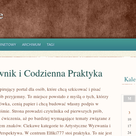
e
ERNETOWY
ARCHIWUM
TAGI
wnik i Codzienna Praktyka
Kale
spirujący portal dla osób, które chcą szkicować i pisać
ób przyjemny. To miejsce powstało z myślą o tych, którzy
M
łówka, cenią papier i chcą budować własny podpis w
iśmie. Strona prowadzi czytelnika od pierwszych prób,
3
e ćwiczenia, aż po bardziej wymagające tematy związane z
10
em znaków. Ciekawe kategorie to Artystyczne Wyzwania i
17
Perspektywa. W centrum Elfiki777 stoi praktyka. To nie jest
24