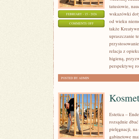
tatusiowie, nau
wskazówki doty
FEBRUARY - 15 - 2026
od wieku niemo
ON
COMMENTS OFF
także Kreatywn
ROZWÓJ
upraszczanie t
DZIECKA
przystosowanie
relacja z opie
higieną, przyz
perspektywę ro
POSTED BY ADMIN
Kosmet
Estetica – End
rozsądnie dbać
pielęgnacji, n
gabinetowe maj