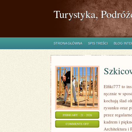
Turystyka, Podróż
STRONA GŁÓWNA
SPIS TREŚCI
BLOG INT
Szkico
Elfiki777 to in
ręcznie w spos
kochają ślad o
rysunku oraz p
przez regularn
FEBRUARY - 21 - 2026
kadrem i piękn
ON
COMMENTS OFF
Architektura i 
SZKICOWNIK