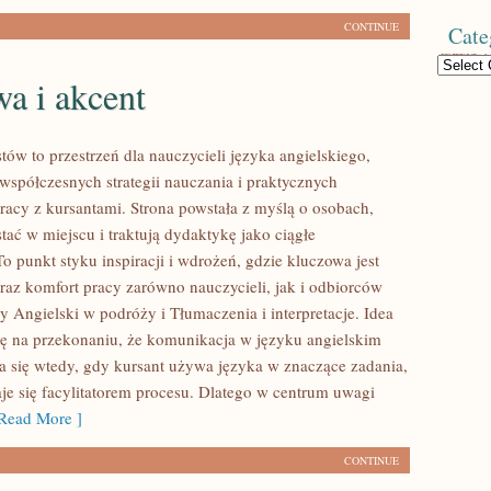
CONTINUE
Cate
Categories
 i akcent
ów to przestrzeń dla nauczycieli języka angielskiego,
 współczesnych strategii nauczania i praktycznych
racy z kursantami. Strona powstała z myślą o osobach,
stać w miejscu i traktują dydaktykę jako ciągłe
o punkt styku inspiracji i wdrożeń, gdzie kluczowa jest
oraz komfort pracy zarówno nauczycieli, jak i odbiorców
y Angielski w podróży i Tłumaczenia i interpretacje. Idea
się na przekonaniu, że komunikacja w języku angielskim
ija się wtedy, gdy kursant używa języka w znaczące zadania,
aje się facylitatorem procesu. Dlatego w centrum uwagi
Read More ]
CONTINUE