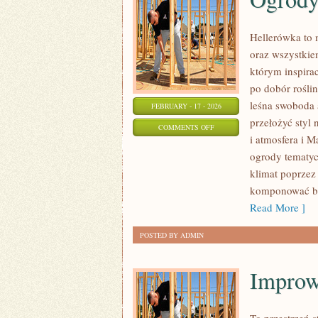
Hellerówka to
oraz wszystkie
którym inspirac
po dobór roślin,
leśna swoboda a
FEBRUARY - 17 - 2026
przełożyć styl 
ON
COMMENTS OFF
i atmosfera i 
OGRODY
ogrody tematyc
TEMATYCZNE
klimat poprzez
komponować by
Read More ]
POSTED BY ADMIN
Improw