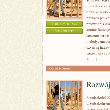
To przestrzeń 
praktyka spotyk
dźwięków albo 
prowadzące kro
przewodnik dla
FEBRUARY - 16 - 2026
stronie Rodzaj
ON
COMMENTS OFF
centrum serwis
IMPROWIZACJA
melodyczna ora
WOKALNA
czym są figury 
I
sprawniej czyta
MUZYCZNA
More ]
POSTED BY ADMIN
Rozwój
Przedszkole30
przedszkolnym 
wczesnej eduka