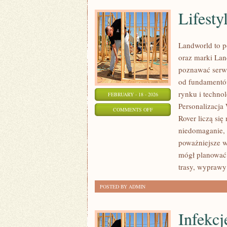
Lifesty
Landworld to p
oraz marki Lan
poznawać serwi
od fundamentów
rynku i technol
FEBRUARY - 18 - 2026
Personalizacj
ON
COMMENTS OFF
Rover liczą si
LIFESTYLE
niedomaganie, 
I
poważniejsze w
MOTORYZACJA
mógł planować 
trasy, wyprawy
POSTED BY ADMIN
Infekcj