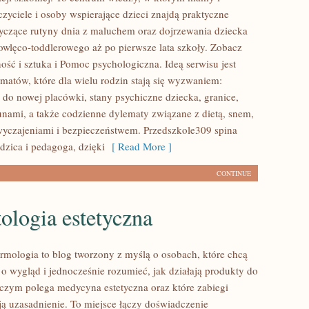
czyciele i osoby wspierające dzieci znajdą praktyczne
czące rutyny dnia z maluchem oraz dojrzewania dziecka
wlęco-toddlerowego aż po pierwsze lata szkoły. Zobacz
ość i sztuka i Pomoc psychologiczna. Ideą serwisu jest
ematów, które dla wielu rodzin stają się wyzwaniem:
 do nowej placówki, stany psychiczne dziecka, granice,
kunami, a także codzienne dylematy związane z dietą, snem,
wyczajeniami i bezpieczeństwem. Przedszkole309 spina
dzica i pedagoga, dzięki
[ Read More ]
CONTINUE
ologia estetyczna
ermologia to blog tworzony z myślą o osobach, które chcą
 o wygląd i jednocześnie rozumieć, jak działają produkty do
a czym polega medycyna estetyczna oraz które zabiegi
ą uzasadnienie. To miejsce łączy doświadczenie