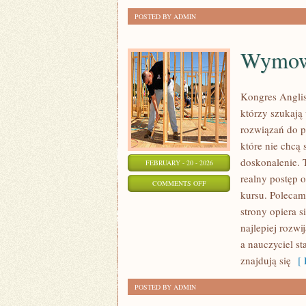
SPOŁECZEŃSTWO
POSTED BY ADMIN
Wymowa
Kongres Anglist
którzy szukają
rozwiązań do p
które nie chcą 
doskonalenie. T
FEBRUARY - 20 - 2026
realny postęp 
ON
COMMENTS OFF
kursu. Polecam
WYMOWA
strony opiera 
I
najlepiej rozw
AKCENT
a nauczyciel st
znajdują się
[ 
POSTED BY ADMIN