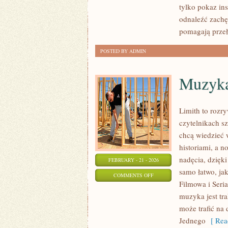
tylko pokaz in
I
odnaleźć zachę
CODZIENNA
pomagają prze
PRAKTYKA
POSTED BY ADMIN
Muzyka
Limith to rozr
czytelnikach s
chcą wiedzieć 
historiami, a n
nadęcia, dzięki
FEBRUARY - 21 - 2026
samo łatwo, ja
ON
COMMENTS OFF
Filmowa i Seri
MUZYKA
muzyka jest tra
A
może trafić na
KULTURA
Jednego
[ Rea
I