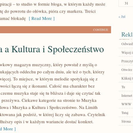
31
spiracji – to studio w formie bloga, w którym każdy może
tę do powrotu do ołówka, pióra czy markera. Treści
« Jul
łamać blokadę
[ Read More ]
CONTINUE
Rekl
Odwiedź
 a Kultura i Społeczeństwo
Więcej i
Przeczyt
ywkowy magazyn muzyczny, który powstał z myślą o
Otwórz 
zukających oddechu po całym dniu, ale też o tych, którzy
więcej. To miejsce, w którym melodie spotykają się z
Kliknij 
owości łączą się z ikonami. Całość ma charakter bez
Tu
 czemu muzyka staje się tu bliższa i daje się czytać tak
Internet
k przeżywa. Ciekawe kategorie na stronie to Muzyka
WWW
alowa i Muzyka a Kultura i Społeczeństwo. Na Limith
Tutaj
ktowana jak podróż, w której liczy się zabawa. Czytelnik
 dłuższy opis i w każdym wariancie dostać konkret.
Strona
d More ]