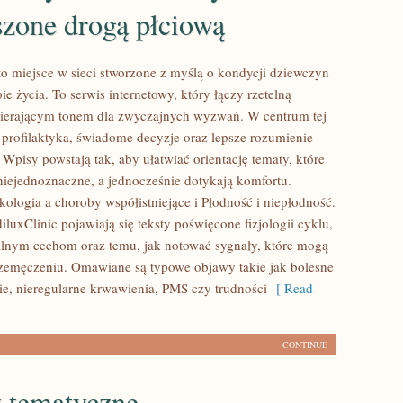
szone drogą płciową
to miejsce w sieci stworzone z myślą o kondycji dziewczyn
e życia. To serwis internetowy, który łączy rzetelną
ierającym tonem dla zwyczajnych wyzwań. W centrum tej
i profilaktyka, świadome decyzje oraz lepsze rozumienie
 Wpisy powstają tak, aby ułatwiać orientację tematy, które
niejednoznaczne, a jednocześnie dotykają komfortu.
kologia a choroby współistniejące i Płodność i niepłodność.
uxClinic pojawiają się teksty poświęcone fizjologii cyklu,
lnym cechom oraz temu, jak notować sygnały, które mogą
zemęczeniu. Omawiane są typowe objawy takie jak bolesne
e, nieregularne krwawienia, PMS czy trudności
[ Read
CONTINUE
 tematyczne