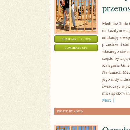
przeno
MediluxClinic 
na każdym etapi
edukację z wsp
FEBRUARY - 17 - 2026
przestrzeni sto
ON
COMMENTS OFF
własnego ciała.
INFEKCJE
często bywają 
INTYMNE
Kategorie Gine
I
Na łamach Medil
CHOROBY
jego indywidua
PRZENOSZONE
świadczyć o pr
DROGĄ
miesiączkowani
PŁCIOWĄ
More ]
POSTED BY ADMIN
Ogrody