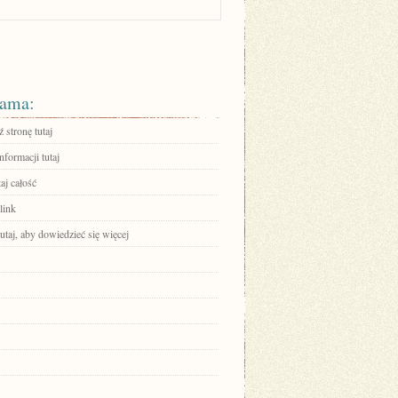
ama:
 stronę tutaj
nformacji tutaj
aj całość
link
tutaj, aby dowiedzieć się więcej