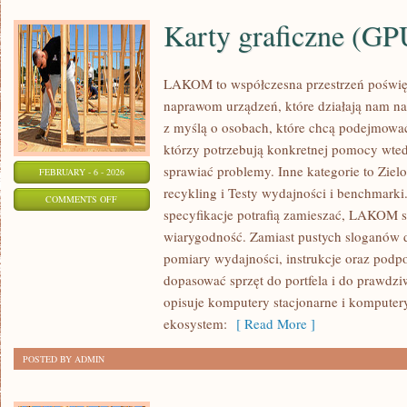
Karty graficzne (GP
LAKOM to współczesna przestrzeń poświ
naprawom urządzeń, które działają nam na
z myślą o osobach, które chcą podejmować 
którzy potrzebują konkretnej pomocy wte
sprawiać problemy. Inne kategorie to Ziel
FEBRUARY - 6 - 2026
recykling i Testy wydajności i benchmarki
ON
COMMENTS OFF
specyfikacje potrafią zamieszać, LAKOM st
KARTY
wiarygodność. Zamiast pustych sloganów d
GRAFICZNE
pomiary wydajności, instrukcje oraz podp
(GPU)
dopasować sprzęt do portfela i do praw
opisuje komputery stacjonarne i komputery
ekosystem:
[ Read More ]
POSTED BY ADMIN