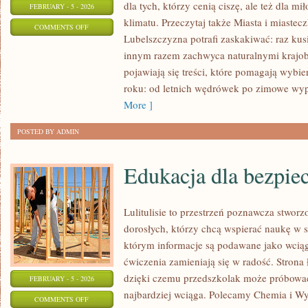
dla tych, którzy cenią ciszę, ale też dla m
FEBRUARY - 5 - 2026
klimatu. Przeczytaj także Miasta i miastec
ON
COMMENTS OFF
Lubelszczyzna potrafi zaskakiwać: raz ku
TRADYCJE
innym razem zachwyca naturalnymi krajobr
I
pojawiają się treści, które pomagają wybie
FOLKLOR
roku: od letnich wędrówek po zimowe wy
More ]
POSTED BY ADMIN
Edukacja dla bezpi
Lulitulisie to przestrzeń poznawcza stwor
dorosłych, którzy chcą wspierać naukę w s
którym informacje są podawane jako wcią
ćwiczenia zamieniają się w radość. Strona 
dzięki czemu przedszkolak może próbować 
FEBRUARY - 5 - 2026
najbardziej wciąga. Polecamy Chemia i W
ON
COMMENTS OFF