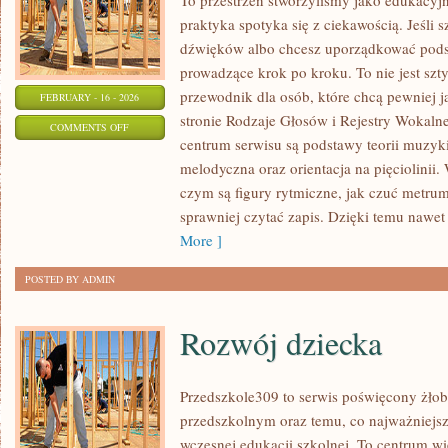
To przestrzeń stworzyliśmy jako edukacy
praktyka spotyka się z ciekawością. Jeśli 
dźwięków albo chcesz uporządkować podst
prowadzące krok po kroku. To nie jest sz
przewodnik dla osób, które chcą pewniej
FEBRUARY - 16 - 2026
stronie Rodzaje Głosów i Rejestry Wokaln
ON
COMMENTS OFF
centrum serwisu są podstawy teorii muzyki
IMPROWIZACJA
melodyczna oraz orientacja na pięciolinii
WOKALNA
czym są figury rytmiczne, jak czuć metrum,
I
sprawniej czytać zapis. Dzięki temu nawet 
MUZYCZNA
More ]
POSTED BY ADMIN
Rozwój dziecka
Przedszkole309 to serwis poświęcony żł
przedszkolnym oraz temu, co najważniejsz
wczesnej edukacji szkolnej. To centrum w