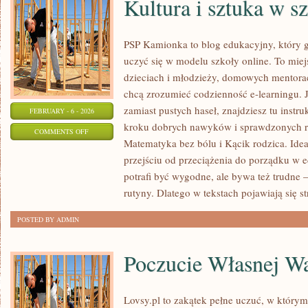
Kultura i sztuka w s
PSP Kamionka to blog edukacyjny, który g
uczyć się w modelu szkoły online. To miej
dzieciach i młodzieży, domowych mentorac
chcą zrozumieć codzienność e-learningu. Je
zamiast pustych haseł, znajdziesz tu instr
FEBRUARY - 6 - 2026
kroku dobrych nawyków i sprawdzonych ro
ON
COMMENTS OFF
Matematyka bez bólu i Kącik rodzica. Idea
KULTURA
przejściu od przeciążenia do porządku w e
I
potrafi być wygodne, ale bywa też trudne 
SZTUKA
rutyny. Dlatego w tekstach pojawiają się st
W
SZKOLE
POSTED BY ADMIN
Poczucie Własnej Wa
Lovsy.pl to zakątek pełne uczuć, w którym 