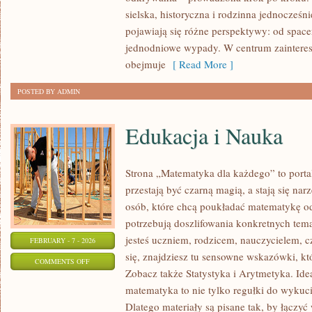
PIŁA
sielska, historyczna i rodzinna jednocześni
pojawiają się różne perspektywy: od spac
jednodniowe wypady. W centrum zaintereso
obejmuje
[ Read More ]
POSTED BY ADMIN
Edukacja i Nauka
Strona „Matematyka dla każdego” to portal
przestają być czarną magią, a stają się n
osób, które chcą poukładać matematykę od 
potrzebują doszlifowania konkretnych tema
jesteś uczniem, rodzicem, nauczycielem, 
FEBRUARY - 7 - 2026
się, znajdziesz tu sensowne wskazówki, k
ON
COMMENTS OFF
Zobacz także Statystyka i Arytmetyka. Ideą
EDUKACJA
matematyka to nie tylko regułki do wykuci
I
Dlatego materiały są pisane tak, by łączyć