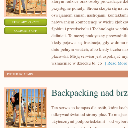
którym rodzice oraz osoby prowadzące dzi
przystępne porady. Strona skupia się na r
oswajaniem zmian, nastrojami, kontaktami
nabywaniem kompetencji w wieku żłobko
FEBRUARY - 9 - 2026
żłobku i przedszkolu i Technologia w eduka
ON
COMMENTS OFF
definicji. To raczej praktyczny przewodnik
ROZWÓJ
kiedy pojawia się frustracja, gdy w domu
EMOCJONALNO-
dniu pełnym wrażeń, albo kiedy trzeba na
SPOŁECZNY
placówki. Misją serwisu jest uspokajać my
wzmacniać w dziecku to, co
[ Read More 
POSTED BY ADMIN
Backpacking nad br
Ten serwis to kompas dla osób, które koc
odkrywać świat od strony plaż. To miejsce,
użytecznymi podpowiedziami – od wyboru 