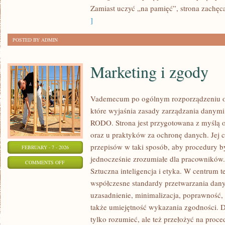
NAUKA
Zamiast uczyć „na pamięć”, strona zachęc
]
POSTED BY ADMIN
Marketing i zgody
Vademecum po ogólnym rozporządzeniu o 
które wyjaśnia zasady zarządzania danym
RODO. Strona jest przygotowana z myślą o
oraz u praktyków za ochronę danych. Jej cel
przepisów w taki sposób, aby procedury b
FEBRUARY - 7 - 2026
jednocześnie zrozumiałe dla pracowników.
ON
COMMENTS OFF
Sztuczna inteligencja i etyka. W centrum t
MARKETING
współczesne standardy przetwarzania dany
I
uzasadnienie, minimalizacja, poprawność, 
ZGODY
także umiejętność wykazania zgodności. D
tylko rozumieć, ale też przełożyć na pro