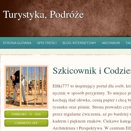
Turystyka, Podróże
STRONA GŁÓWNA
SPIS TREŚCI
BLOG INTERNETOWY
ARCHIWUM
TA
Szkicownik i Codzie
Elfiki777 to inspirujący portal dla osób, k
ręcznie w sposób przyjemny. To miejsce po
kochają ślad ołówka, cenią papier i chcą
rysunku oraz piśmie. Strona prowadzi czyt
przez regularne ćwiczenia, aż po bardzie
FEBRUARY - 21 - 2026
kadrem i pięknem znaków. Ciekawe katego
ON
COMMENTS OFF
Architektura i Perspektywa. W centrum Elfi
SZKICOWNIK