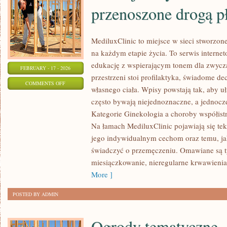
przenoszone drogą p
MediluxClinic to miejsce w sieci stworzon
na każdym etapie życia. To serwis internet
edukację z wspierającym tonem dla zwycz
FEBRUARY - 17 - 2026
przestrzeni stoi profilaktyka, świadome de
ON
COMMENTS OFF
własnego ciała. Wpisy powstają tak, aby uł
INFEKCJE
często bywają niejednoznaczne, a jednocz
INTYMNE
Kategorie Ginekologia a choroby współistn
I
Na łamach MediluxClinic pojawiają się tek
CHOROBY
jego indywidualnym cechom oraz temu, ja
PRZENOSZONE
świadczyć o przemęczeniu. Omawiane są t
DROGĄ
miesiączkowanie, nieregularne krwawienia
PŁCIOWĄ
More ]
POSTED BY ADMIN
Ogrody tematyczne