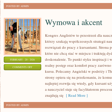
SPOŁECZEŃSTWO
POSTED BY ADMIN
Wymowa i akcent
Kongres Anglistów to przestrzeń dla naucz
którzy szukają współczesnych strategii na
rozwiązań do pracy z kursantami. Strona p
które nie chcą stać w miejscu i traktują dy
doskonalenie. To punkt styku inspiracji i 
FEBRUARY - 20 - 2026
realny postęp oraz komfort pracy zarówno 
ON
COMMENTS OFF
kursu. Polecamy Angielski w podróży i Tłu
WYMOWA
strony opiera się na przekonaniu, że komu
I
najlepiej rozwija się wtedy, gdy kursant 
AKCENT
a nauczyciel staje się facylitatorem proce
znajdują się
[ Read More ]
POSTED BY ADMIN