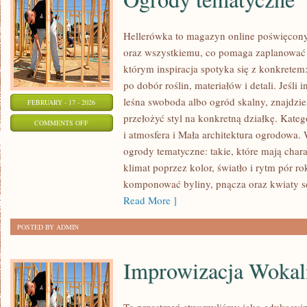
Hellerówka to magazyn online poświęcon
oraz wszystkiemu, co pomaga zaplanować 
którym inspiracja spotyka się z konkretem:
po dobór roślin, materiałów i detali. Jeśli 
leśna swoboda albo ogród skalny, znajdzies
FEBRUARY - 17 - 2026
przełożyć styl na konkretną działkę. Kateg
ON
COMMENTS OFF
i atmosfera i Mała architektura ogrodowa.
OGRODY
ogrody tematyczne: takie, które mają char
TEMATYCZNE
klimat poprzez kolor, światło i rytm pór 
komponować byliny, pnącza oraz kwiaty s
Read More ]
POSTED BY ADMIN
Improwizacja Wokal