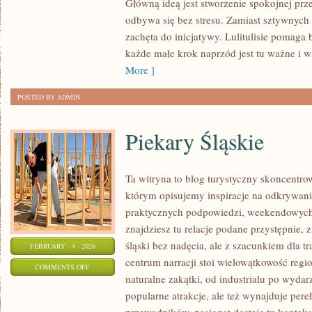
Główną ideą jest stworzenie spokojnej prze
EDUKACJA
odbywa się bez stresu. Zamiast sztywnych 
DLA
zachęta do inicjatywy. Lulitulisie pomaga
BEZPIECZEŃSTWA
każde małe krok naprzód jest tu ważne i w
(EDB)
More ]
POSTED BY ADMIN
Piekary Śląskie
Ta witryna to blog turystyczny skoncentro
którym opisujemy inspiracje na odkrywanie 
praktycznych podpowiedzi, weekendowych 
znajdziesz tu relacje podane przystępnie, 
śląski bez nadęcia, ale z szacunkiem dla tra
FEBRUARY - 4 - 2026
centrum narracji stoi wielowątkowość regi
ON
COMMENTS OFF
naturalne zakątki, od industrialu po wyda
PIEKARY
popularne atrakcje, ale też wynajduje pereł
ŚLĄSKIE