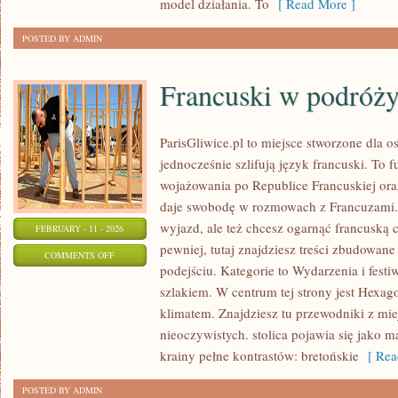
model działania. To
[ Read More ]
MAŁOSKALOWE
POSTED BY ADMIN
Francuski w podróż
ParisGliwice.pl to miejsce stworzone dla os
jednocześnie szlifują język francuski. To 
wojażowania po Republice Francuskiej or
daje swobodę w rozmowach z Francuzami.
wyjazd, ale też chcesz ogarnąć francuską
FEBRUARY - 11 - 2026
pewniej, tutaj znajdziesz treści zbudowa
ON
COMMENTS OFF
podejściu. Kategorie to Wydarzenia i festi
FRANCUSKI
szlakiem. W centrum tej strony jest Hexago
W
klimatem. Znajdziesz tu przewodniki z mie
PODRÓŻY
nieoczywistych. stolica pojawia się jako 
krainy pełne kontrastów: bretońskie
[ Rea
POSTED BY ADMIN