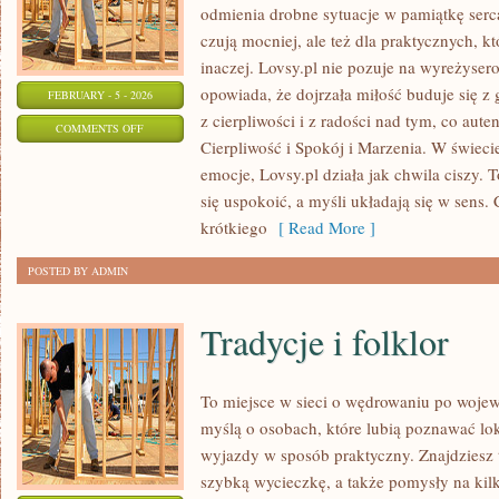
odmienia drobne sytuacje w pamiątkę serca.
czują mocniej, ale też dla praktycznych, 
inaczej. Lovsy.pl nie pozuje na wyreżyser
opowiada, że dojrzała miłość buduje się z
FEBRUARY - 5 - 2026
z cierpliwości i z radości nad tym, co aut
ON
COMMENTS OFF
Cierpliwość i Spokój i Marzenia. W świec
POCZUCIE
emocje, Lovsy.pl działa jak chwila ciszy. 
WŁASNEJ
się uspokoić, a myśli układają się w sens.
WARTOŚCI
krótkiego
[ Read More ]
POSTED BY ADMIN
Tradycje i folklor
To miejsce w sieci o wędrowaniu po wojew
myślą o osobach, które lubią poznawać lok
wyjazdy w sposób praktyczny. Znajdziesz t
szybką wycieczkę, a także pomysły na kil