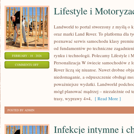
Lifestyle i Motoryza
Landworld to portal stworzony z myślą o 
oraz marki Land Rover. To platforma dla t
poznawać serwis samochodu klasy premium
od fundamentów po techniczne zagadnienia
rynku i technologii. Polecamy Lifestyle i 
FEBRUARY - 18 - 2026
Personalizacja W świecie samochodów z 
ON
COMMENTS OFF
Rover liczą się niuanse. Nawet drobne ob
LIFESTYLE
niedomaganie, a odpuszczenie obsługi moż
I
poważniejsze wydatki. Landworld podchodz
MOTORYZACJA
mógł planować mądrzej – niezależnie od te
trasy, wyprawy 4×4,
[ Read More ]
POSTED BY ADMIN
Infekcje intymne i c