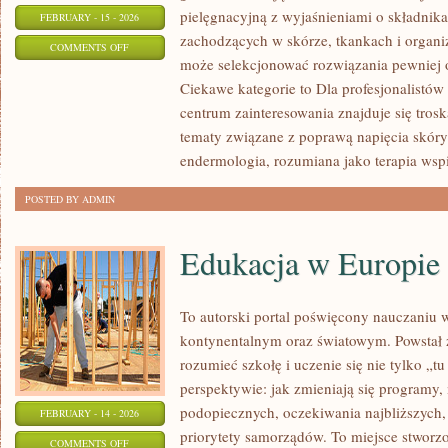
pielęgnacyjną z wyjaśnieniami o składnika
FEBRUARY - 15 - 2026
zachodzących w skórze, tkankach i organi
ON
COMMENTS OFF
może selekcjonować rozwiązania pewniej 
KOSMETOLOGIA
Ciekawe kategorie to Dla profesjonalistó
ESTETYCZNA
centrum zainteresowania znajduje się troska
tematy związane z poprawą napięcia skóry
endermologia, rozumiana jako terapia wspi
POSTED BY ADMIN
Edukacja w Europie
To autorski portal poświęcony nauczaniu w
kontynentalnym oraz światowym. Powstał z
rozumieć szkołę i uczenie się nie tylko „tu
perspektywie: jak zmieniają się programy,
podopiecznych, oczekiwania najbliższych
FEBRUARY - 14 - 2026
priorytety samorządów. To miejsce stworzo
ON
COMMENTS OFF