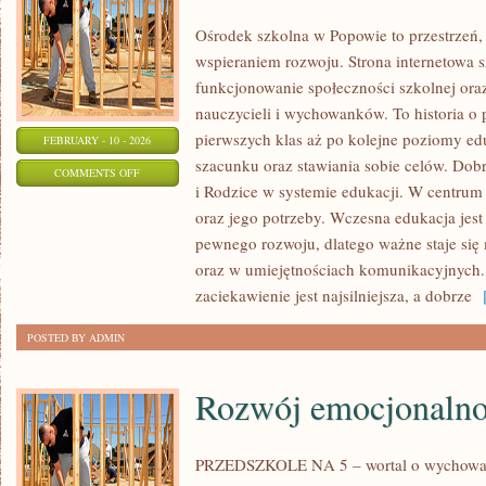
Ośrodek szkolna w Popowie to przestrzeń,
wspieraniem rozwoju. Strona internetowa 
funkcjonowanie społeczności szkolnej oraz
nauczycieli i wychowanków. To historia o
pierwszych klas aż po kolejne poziomy e
FEBRUARY - 10 - 2026
szacunku oraz stawiania sobie celów. Dobr
ON
COMMENTS OFF
i Rodzice w systemie edukacji. W centrum 
EDUKACJA
oraz jego potrzeby. Wczesna edukacja jes
A
pewnego rozwoju, dlatego ważne staje się
ZDROWIE
oraz w umiejętnościach komunikacyjnych. 
PSYCHICZNE
zaciekawienie jest najsilniejsza, a dobrze
[
POSTED BY ADMIN
Rozwój emocjonalno
PRZEDSZKOLE NA 5 – wortal o wychowaniu