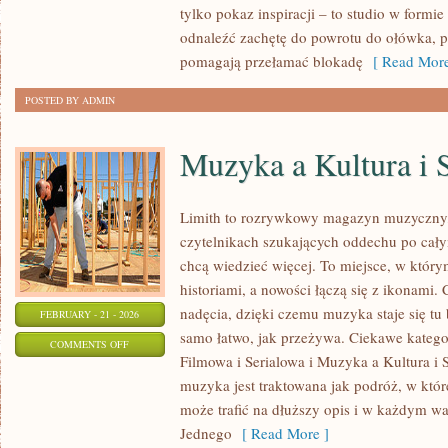
tylko pokaz inspiracji – to studio w form
I
odnaleźć zachętę do powrotu do ołówka, pi
CODZIENNA
pomagają przełamać blokadę
[ Read More
PRAKTYKA
POSTED BY ADMIN
Muzyka a Kultura i 
Limith to rozrywkowy magazyn muzyczny, 
czytelnikach szukających oddechu po całym
chcą wiedzieć więcej. To miejsce, w który
historiami, a nowości łączą się z ikonami.
nadęcia, dzięki czemu muzyka staje się tu b
FEBRUARY - 21 - 2026
samo łatwo, jak przeżywa. Ciekawe katego
ON
COMMENTS OFF
Filmowa i Serialowa i Muzyka a Kultura i
MUZYKA
muzyka jest traktowana jak podróż, w które
A
może trafić na dłuższy opis i w każdym wa
KULTURA
Jednego
[ Read More ]
I