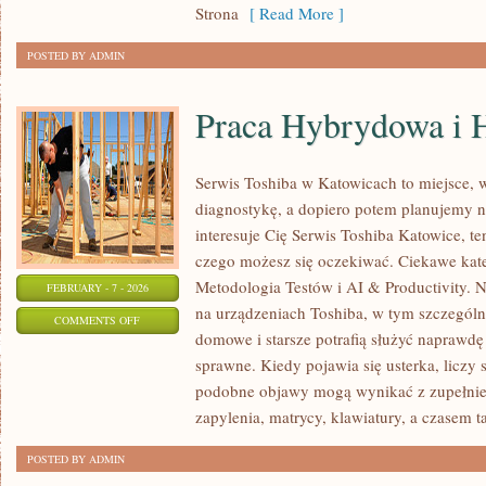
Strona
[ Read More ]
POSTED BY ADMIN
Praca Hybrydowa i 
Serwis Toshiba w Katowicach to miejsce, 
diagnostykę, a dopiero potem planujemy n
interesuje Cię Serwis Toshiba Katowice, te
czego możesz się oczekiwać. Ciekawe kate
Metodologia Testów i AI & Productivity. N
FEBRUARY - 7 - 2026
na urządzeniach Toshiba, w tym szczególni
ON
COMMENTS OFF
domowe i starsze potrafią służyć naprawdę 
PRACA
sprawne. Kiedy pojawia się usterka, liczy 
HYBRYDOWA
podobne objawy mogą wynikać z zupełnie 
I
zapylenia, matrycy, klawiatury, a czasem 
HOME
OFFICE
POSTED BY ADMIN