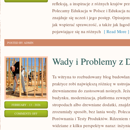
refleksją, a inspiracje z różnych krajów p
EDUKACJA
Polecamy Edukacja w Polsce i Edukacja n
W
znajduje się uczeń i jego postęp. Opisuje
EUROPIE
jak wspierać sprawczość, a także jak łago
pojawiające się na różnych
[ Read More ]
POSTED BY ADMIN
Wady i Problemy z
Ta witryna to rozbudowany blog budowla
praktyce robi największą różnicę w ustroj
drewnianemu do zastosowań nośnych. Jeżel
budynku, modernizacja, platforma zewnętr
stropodach albo drewniane dodatki, znajdz
FEBRUARY - 13 - 2026
zrozumiały sposób, bez lania wody. Polec
ON
COMMENTS OFF
Porównania i Testy Produktów. Rdzeniem s
WADY
widziane z kilku perspektyw naraz: inżynier
I