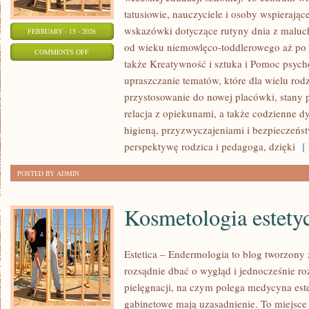
tatusiowie, nauczyciele i osoby wspierając
wskazówki dotyczące rutyny dnia z maluc
FEBRUARY - 15 - 2026
od wieku niemowlęco-toddlerowego aż po p
ON
COMMENTS OFF
także Kreatywność i sztuka i Pomoc psycho
ROZWÓJ
upraszczanie tematów, które dla wielu rod
DZIECKA
przystosowanie do nowej placówki, stany p
relacja z opiekunami, a także codzienne d
higieną, przyzwyczajeniami i bezpieczeńs
perspektywę rodzica i pedagoga, dzięki
[ 
POSTED BY ADMIN
Kosmetologia estety
Estetica – Endermologia to blog tworzony 
rozsądnie dbać o wygląd i jednocześnie ro
pielęgnacji, na czym polega medycyna este
gabinetowe mają uzasadnienie. To miejsce