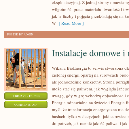
eksploatacyjnej. Z jednej strony omawiam
PROBLEMY
wilgotność, praca materiału, twardość i tr
Z
jak te liczby i pojęcia przekładają się na 
DREWNEM
W
[ Read More ]
POSTED BY ADMIN
Instalacje domowe i
Wikana BioEnergia to serwis stworzona dla
zielonej energii opartej na surowcach bio
ale jednocześnie konkretny. Strona porząd
może stać się paliwem, jak wygląda łańcuc
uwagę, gdy w grę wchodzą opłacalność i e
FEBRUARY - 12 - 2026
Energia odnawialna na świecie i Energia fu
ON
COMMENTS OFF
myśl, że transformacja energetyczna nie dz
INSTALACJE
hasłach, tylko w decyzjach: jaki surowiec 
DOMOWE
do potrzeb, jak ocenić jakość paliwa, i ja
I