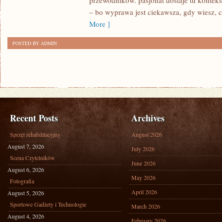
przewodników. pasjonat dostaje tu konteks
– bo wyprawa jest ciekawsza, gdy wiesz, 
More ]
POSTED BY ADMIN
Recent Posts
Archives
Sprzęt rehabilitacyjny
August 2026
August 7, 2026
July 2026
Scena Czytelników
June 2026
August 6, 2026
May 2026
Fotografia
April 2026
August 5, 2026
Sportowe Gadżety i Technologie
March 2026
August 4, 2026
February 2026