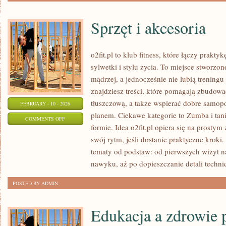
Sprzęt i akcesoria
o2fit.pl to klub fitness, które łączy prak
sylwetki i stylu życia. To miejsce stworzo
mądrzej, a jednocześnie nie lubią treningu
znajdziesz treści, które pomagają zbudow
tłuszczową, a także wspierać dobre samopo
FEBRUARY - 10 - 2026
planem. Ciekawe kategorie to Zumba i tani
ON
COMMENTS OFF
formie. Idea o2fit.pl opiera się na prosty
SPRZĘT
swój rytm, jeśli dostanie praktyczne kroki
I
tematy od podstaw: od pierwszych wizyt n
AKCESORIA
nawyku, aż po dopieszczanie detali techni
POSTED BY ADMIN
Edukacja a zdrowie 