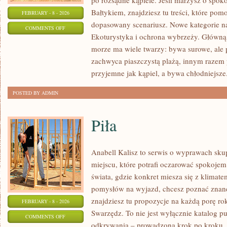
po rozsądne kąpiele. Jeśli marzysz o spo
Bałtykiem, znajdziesz tu treści, które po
FEBRUARY - 8 - 2026
dopasowany scenariusz. Nowe kategorie na 
ON
COMMENTS OFF
Ekoturystyka i ochrona wybrzeży. Główną i
BACKPACKING
morze ma wiele twarzy: bywa surowe, ale p
NAD
zachwyca piaszczystą plażą, innym raze
BRZEGIEM
przyjemne jak kąpiel, a bywa chłodniejsze
POSTED BY ADMIN
Piła
Anabell Kalisz to serwis o wyprawach sku
miejscu, które potrafi oczarować spokojem
świata, gdzie konkret miesza się z klimate
pomysłów na wyjazd, chcesz poznać znane 
znajdziesz tu propozycje na każdą porę rok
FEBRUARY - 8 - 2026
Swarzędz. To nie jest wyłącznie katalog p
ON
COMMENTS OFF
odkrywania – prowadzona krok po kroku. 