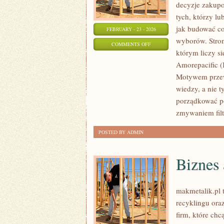
decyzje zakupo
tych, którzy lu
jak budować co
FEBRUARY - 23 - 2026
wyborów. Stron
ON
COMMENTS OFF
którym liczy s
REVLON
Amorepacific (
(USA)
Motywem przewo
wiedzy, a nie 
porządkować p
zmywaniem filt
POSTED BY ADMIN
Biznes 
makmetalik.pl
recyklingu oraz
firm, które chc