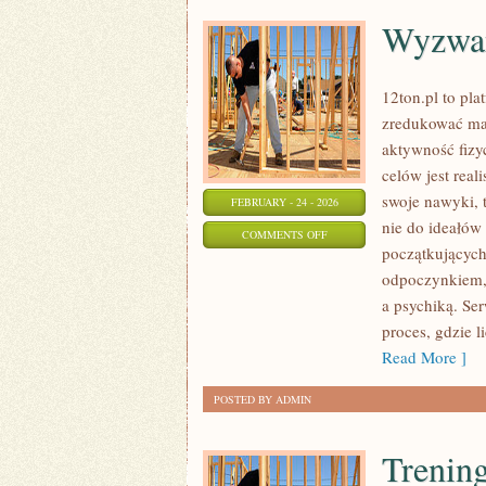
Wyzwan
12ton.pl to pl
zredukować mas
aktywność fizy
celów jest rea
swoje nawyki, 
FEBRUARY - 24 - 2026
nie do ideałów 
ON
COMMENTS OFF
początkujących
WYZWANIA
odpoczynkiem,
I
a psychiką. Se
PLANY
proces, gdzie l
TRENINGOWE
Read More ]
POSTED BY ADMIN
Trening