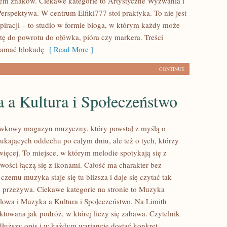
em znaków. Ciekawe kategorie to Artystyczne Wyzwania i
Perspektywa. W centrum Elfiki777 stoi praktyka. To nie jest
spiracji – to studio w formie bloga, w którym każdy może
tę do powrotu do ołówka, pióra czy markera. Treści
łamać blokadę
[ Read More ]
CONTINUE
 a Kultura i Społeczeństwo
ywkowy magazyn muzyczny, który powstał z myślą o
zukających oddechu po całym dniu, ale też o tych, którzy
więcej. To miejsce, w którym melodie spotykają się z
owości łączą się z ikonami. Całość ma charakter bez
 czemu muzyka staje się tu bliższa i daje się czytać tak
k przeżywa. Ciekawe kategorie na stronie to Muzyka
alowa i Muzyka a Kultura i Społeczeństwo. Na Limith
ktowana jak podróż, w której liczy się zabawa. Czytelnik
 dłuższy opis i w każdym wariancie dostać konkret.