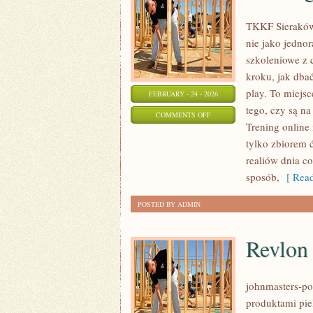
TKKF Sieraków 
nie jako jednor
szkoleniowe z 
kroku, jak dbać
play. To miejsc
FEBRUARY - 24 - 2026
tego, czy są na
ON
COMMENTS OFF
Trening online 
TRENING
tylko zbiorem 
DZIECI
realiów dnia 
sposób,
[ Read
POSTED BY ADMIN
Revlon
johnmasters-pol
produktami pie