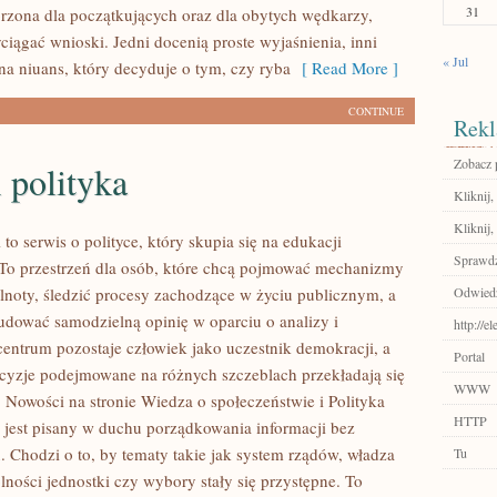
31
worzona dla początkujących oraz dla obytych wędkarzy,
ciągać wnioski. Jedni docenią proste wyjaśnienia, inni
« Jul
a niuans, który decyduje o tym, czy ryba
[ Read More ]
CONTINUE
Rekl
Zobacz 
 polityka
Kliknij,
Kliknij,
l to serwis o polityce, który skupia się na edukacji
Sprawdź
 To przestrzeń dla osób, które chcą pojmować mechanizmy
lnoty, śledzić procesy zachodzące w życiu publicznym, a
Odwiedź
udować samodzielną opinię w oparciu o analizy i
http://e
entrum pozostaje człowiek jako uczestnik demokracji, a
Portal
decyzje podejmowane na różnych szczeblach przekładają się
WWW
. Nowości na stronie Wiedza o społeczeństwie i Polityka
HTTP
 jest pisany w duchu porządkowania informacji bez
. Chodzi o to, by tematy takie jak system rządów, władza
Tu
olności jednostki czy wybory stały się przystępne. To