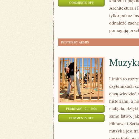
kadrem i piękn
ON
COMMENTS OFF
Architektura i 
SZKICOWNIK
tylko pokaz in
I
odnaleźć zachę
CODZIENNA
pomagają prze
PRAKTYKA
POSTED BY ADMIN
Muzyka
Limith to rozr
czytelnikach s
chcą wiedzieć 
historiami, a n
nadęcia, dzięki
FEBRUARY - 21 - 2026
samo łatwo, ja
ON
COMMENTS OFF
Filmowa i Seri
MUZYKA
muzyka jest tra
A
może trafić na