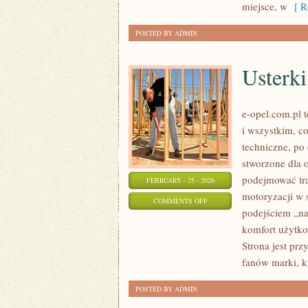
miejsce, w
[ Re
POSTED BY ADMIN
Usterki
e-opel.com.pl t
i wszystkim, co
techniczne, po
stworzone dla 
podejmować tra
FEBRUARY - 25 - 2026
motoryzacji w 
ON
COMMENTS OFF
podejściem „na 
USTERKI
komfort użytko
I
Strona jest prz
NAPRAWY
fanów marki, k
POSTED BY ADMIN