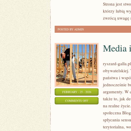
Strona jest st
WĘDKĄ
którzy lubią wy
ZA
zwrócą uwagę n
GRANICĄ
POSTED BY ADMIN
Media i
ryszard-galla.p
obywatelskiej.
państwa i wspó
jednocześnie b
argumenty. W c
FEBRUARY - 25 - 2026
także to, jak 
ON
COMMENTS OFF
na realne życie
MEDIA
społeczna Blog
I
spłycania sensu
POLITYKA
terytorialna, w