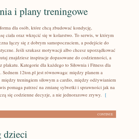
ia i plany treningowe
atforma dla osób, które chcą zbudować kondycję,
ę ciała oraz wkręcić się w kolarstwo. To serwis, w którym
czna łączy się z dobrym samopoczuciem, a podejście do
listyczne. Jeśli szukasz motywacji albo chcesz uporządkować
tutaj znajdziesz inspiracje dopasowane do codzienności, a
z plakatu. Kategorie dla każdego to Siłownia i Fitness dla
. Sednem 12ton.pl jest równowaga: między planem a
 między treningiem siłowym a cardio, między odżywianiem
rwis pomaga patrzeć na zmianę sylwetki i sprawności jak na
iczą się codzienne decyzje, a nie jednorazowe zrywy.
[
CONTINUE
 dzieci