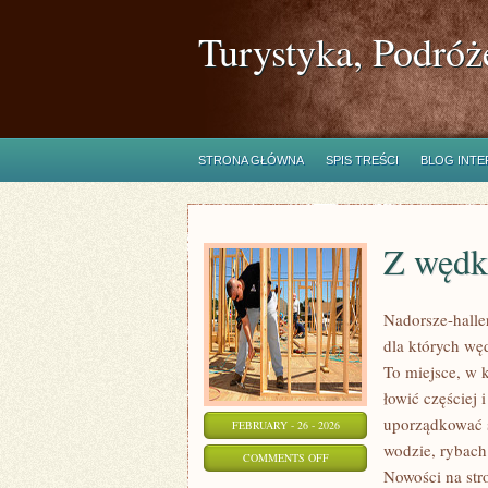
Turystyka, Podróż
STRONA GŁÓWNA
SPIS TREŚCI
BLOG INT
Z wędk
Nadorsze-haller
dla których wę
To miejsce, w 
łowić częściej i
uporządkować s
FEBRUARY - 26 - 2026
wodzie, rybach
ON
COMMENTS OFF
Nowości na str
Z