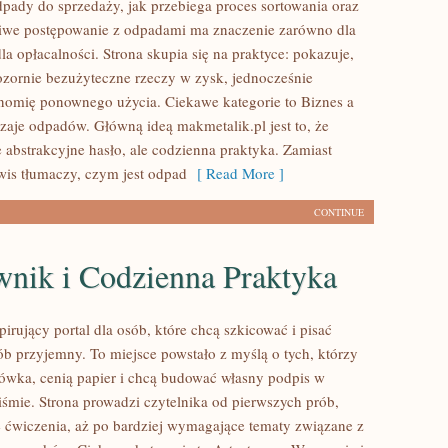
pady do sprzedaży, jak przebiega proces sortowania oraz
iwe postępowanie z odpadami ma znaczenie zarówno dla
 dla opłacalności. Strona skupia się na praktyce: pokazuje,
ozornie bezużyteczne rzeczy w zysk, jednocześnie
nomię ponownego użycia. Ciekawe kategorie to Biznes a
dzaje odpadów. Główną ideą makmetalik.pl jest to, że
e abstrakcyjne hasło, ale codzienna praktyka. Zamiast
wis tłumaczy, czym jest odpad
[ Read More ]
CONTINUE
wnik i Codzienna Praktyka
spirujący portal dla osób, które chcą szkicować i pisać
ób przyjemny. To miejsce powstało z myślą o tych, którzy
łówka, cenią papier i chcą budować własny podpis w
iśmie. Strona prowadzi czytelnika od pierwszych prób,
e ćwiczenia, aż po bardziej wymagające tematy związane z