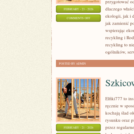
przygotować od
dlaczego właśc
FEBRUARY - 23 - 2026
ekologii, jak i
ON
COMMENTS OFF
jak zamienić p
BIZNES
wspierając eko
A
recykling i Ro
RECYKLING
recykling to ni
ogólników, ser
POSTED BY ADMIN
Szkico
Elfiki777 to in
ręcznie w spos
kochają ślad o
rysunku oraz p
przez regularn
FEBRUARY - 21 - 2026