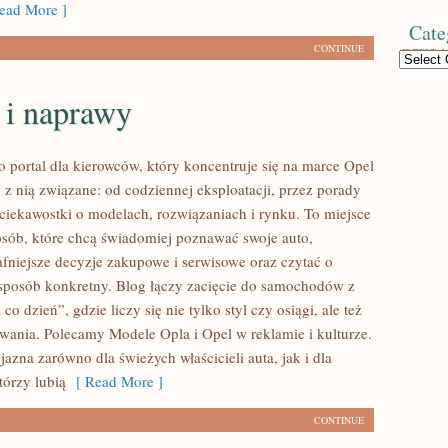
ad More ]
Cate
CONTINUE
Categories
 i naprawy
o portal dla kierowców, który koncentruje się na marce Opel
 z nią związane: od codziennej eksploatacji, przez porady
 ciekawostki o modelach, rozwiązaniach i rynku. To miejsce
osób, które chcą świadomiej poznawać swoje auto,
fniejsze decyzje zakupowe i serwisowe oraz czytać o
sposób konkretny. Blog łączy zacięcie do samochodów z
co dzień”, gdzie liczy się nie tylko styl czy osiągi, ale też
wania. Polecamy Modele Opla i Opel w reklamie i kulturze.
yjazna zarówno dla świeżych właścicieli auta, jak i dla
tórzy lubią
[ Read More ]
CONTINUE