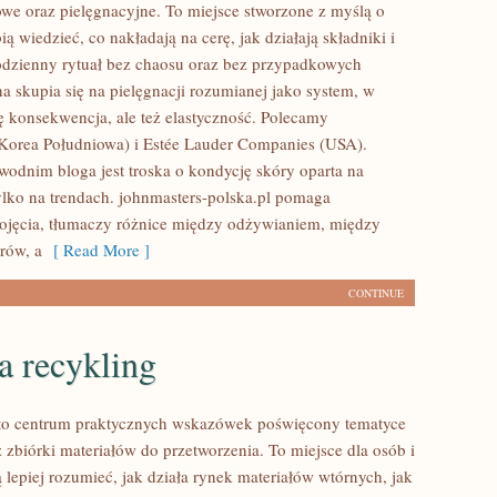
we oraz pielęgnacyjne. To miejsce stworzone z myślą o
bią wiedzieć, co nakładają na cerę, jak działają składniki i
dzienny rytuał bez chaosu oraz bez przypadkowych
a skupia się na pielęgnacji rozumianej jako system, w
ię konsekwencja, ale też elastyczność. Polecamy
Korea Południowa) i Estée Lauder Companies (USA).
dnim bloga jest troska o kondycję skóry oparta na
tylko na trendach. johnmasters-polska.pl pomaga
ojęcia, tłumaczy różnice między odżywianiem, między
rów, a
[ Read More ]
CONTINUE
a recykling
 to centrum praktycznych wskazówek poświęcony tematyce
 zbiórki materiałów do przetworzenia. To miejsce dla osób i
ą lepiej rozumieć, jak działa rynek materiałów wtórnych, jak