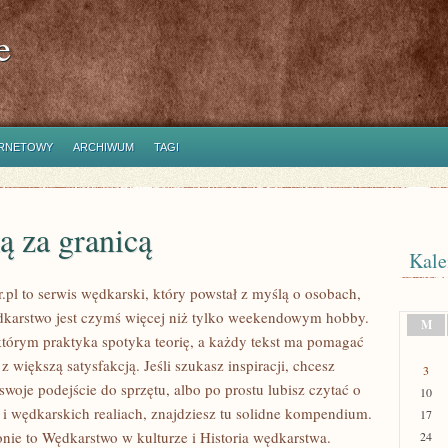
e
ERNETOWY
ARCHIWUM
TAGI
ą za granicą
Kale
.pl to serwis wędkarski, który powstał z myślą o osobach,
dkarstwo jest czymś więcej niż tylko weekendowym hobby.
M
którym praktyka spotyka teorię, a każdy tekst ma pomagać
 z większą satysfakcją. Jeśli szukasz inspiracji, chcesz
3
woje podejście do sprzętu, albo po prostu lubisz czytać o
10
 i wędkarskich realiach, znajdziesz tu solidne kompendium.
17
onie to Wędkarstwo w kulturze i Historia wędkarstwa.
24