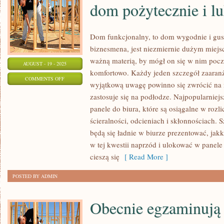
dom pożytecznie i l
Dom funkcjonalny, to dom wygodnie i gus
biznesmena, jest niezmiernie dużym miejsc
ważną materią, by mógł on się w nim pocz
AUGUST - 19 - 2025
komfortowo. Każdy jeden szczegół zaaranż
ON
COMMENTS OFF
wyjątkową uwagę powinno się zwrócić na 
BUDYNEK
zastosuje się na podłodze. Najpopularniejs
WOLNOSTOJĄCY
panele do biura, które są osiągalne w rozl
SKUTECZNY,
ścieralności, odcieniach i skłonnościach. 
TO
będą się ładnie w biurze prezentować, ja
DOM
w tej kwestii naprzód i ulokować w panele
POŻYTECZNIE
cieszą się
[ Read More ]
I
POSTED BY ADMIN
LUKSUSOWO
Obecnie egzaminują 