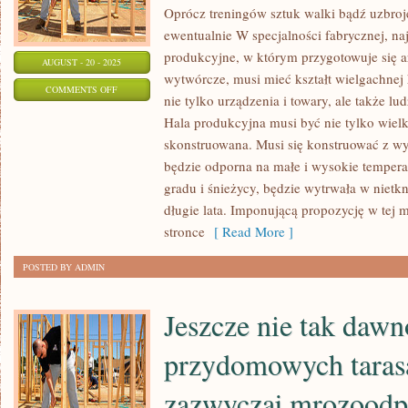
Oprócz treningów sztuk walki bądź uzbroj
ewentualnie W specjalności fabrycznej, naj
produkcyjne, w którym przygotowuje się a
AUGUST - 20 - 2025
wytwórcze, musi mieć kształt wielgachnej h
ON
COMMENTS OFF
nie tylko urządzenia i towary, ale także lu
OCHRONA
Hala produkcyjna musi być nie tylko wielka
LUDZI
skonstruowana. Musi się konstruować z wys
JEST
będzie odporna na małe i wysokie temperat
NAJISTOTNIEJSZA.
gradu i śnieżycy, będzie wytrwała w nietk
JAKKOLWIEK
długie lata. Imponującą propozycję w tej 
NIEKTÓRZY
stronce
[ Read More ]
POSTED BY ADMIN
Jeszcze nie tak dawn
przydomowych taras
zazwyczaj mrozoodpo