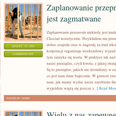
Zaplanowanie przepr
jest zagmatwane
Zaplanowanie przenosin niekiedy jest trudn
Chociaż teoretycznie. Przykładem ma prawo
dobro zespołu oraz w nagrodę za trud wł
AUGUST - 19 - 2025
korporacji organizuje weekendowy wypad 
ON
COMMENTS OFF
tym zamyka się teoria. W praktyce tak na
ZAPLANOWANIE
nasze pieniądze, czyli kwota, z jakiej strat
PRZEPROWADZKI
Są to pieniądze, jakich nie dostaliśmy w 
NIERAZ
co jest nam dane bajecznie. W gruncie rz
JEST
nam, jak mamy wydać nasze zarobione fin
ZAGMATWANE
wyjeździe wiążą się jeszcze z
[ Read More
POSTED BY ADMIN
Wielu z nas zapewne