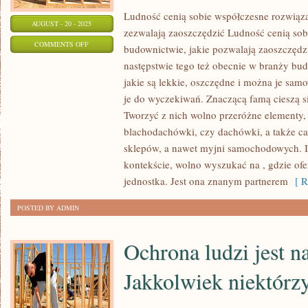
Ludność cenią sobie współczesne rozwiąz
AUGUST - 20 - 2025
zezwalają zaoszczędzić Ludność cenią so
ON
COMMENTS OFF
budownictwie, jakie pozwalają zaoszczędz
LUDZIE
następstwie tego też obecnie w branży bud
CENIĄ
jakie są lekkie, oszczędne i można je sa
SOBIE
je do wyczekiwań. Znaczącą famą cieszą się
NOWOMODNE
Tworzyć z nich wolno przeróżne elementy
ROZWIĄZANIA
blachodachówki, czy dachówki, a także ca
sklepów, a nawet myjni samochodowych. I
W
kontekście, wolno wyszukać na , gdzie ofe
BUDOWNICTWIE,
jednostka. Jest ona znanym partnerem
[ R
KTÓRE
ZEZWALAJĄ
POSTED BY ADMIN
ZAOSZCZĘDZIĆ
Ochrona ludzi jest na
Jakkolwiek niektórz