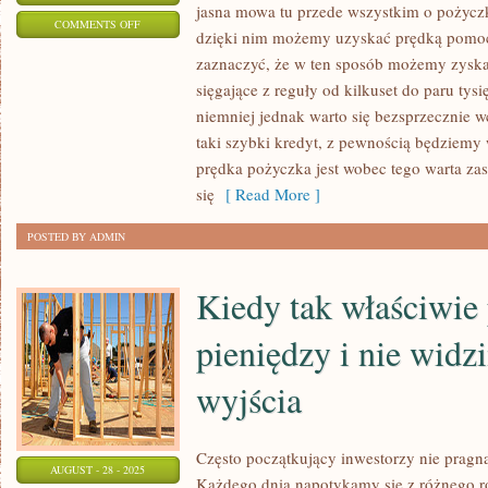
jasna mowa tu przede wszystkim o pożycz
ON
COMMENTS OFF
dzięki nim możemy uzyskać prędką pomoc
DZIŚ
zaznaczyć, że w ten sposób możemy zyska
NA
sięgające z reguły od kilkuset do paru tysi
RYNKU
niemniej jednak warto się bezsprzecznie w
JESTEŚMY
taki szybki kredyt, z pewnością będziemy 
W
prędka pożyczka jest wobec tego warta zas
STANIE
się
[ Read More ]
ZNALEŹĆ
POSTED BY ADMIN
WIELE
RÓŻNORODNEGO
Kiedy tak właściwi
pieniędzy i nie widz
wyjścia
Często początkujący inwestorzy nie prag
AUGUST - 28 - 2025
Każdego dnia napotykamy się z różnego ro