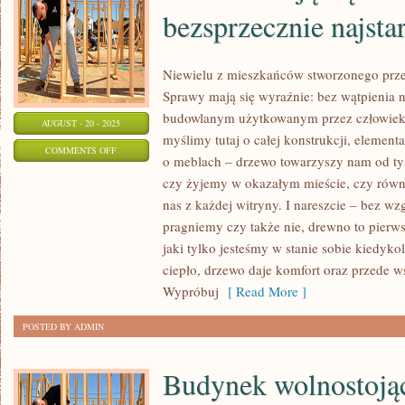
bezsprzecznie najst
Niewielu z mieszkańców stworzonego przez
Sprawy mają się wyraźnie: bez wątpienia 
budowlanym użytkowanym przez człowieka 
AUGUST - 20 - 2025
myślimy tutaj o całej konstrukcji, elemen
ON
COMMENTS OFF
o meblach – drzewo towarzyszy nam od tys
KWESTIE
czy żyjemy w okazałym mieście, czy równi
MAJĄ
nas z każdej witryny. I nareszcie – bez wz
SIĘ
pragniemy czy także nie, drewno to pierw
KLAROWNIE:
jaki tylko jesteśmy w stanie sobie kiedy
BEZSPRZECZNIE
ciepło, drzewo daje komfort oraz przede w
NAJSTARSZYM
Wypróbuj
[ Read More ]
TOWAREM
POSTED BY ADMIN
Budynek wolnostojąc