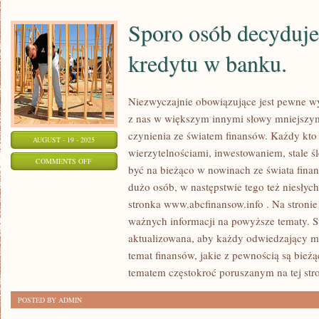
Sporo osób decyduje 
kredytu w banku.
Niezwyczajnie obowiązujące jest pewne 
z nas w większym innymi słowy mniejszym
czynienia ze światem finansów. Każdy kto 
AUGUST - 19 - 2025
wierzytelnościami, inwestowaniem, stale śl
ON
COMMENTS OFF
być na bieżąco w nowinach ze świata fina
SPORO
dużo osób, w następstwie tego też niesłyc
OSÓB
stronka www.abcfinansow.info . Na stronie
DECYDUJE
ważnych informacji na powyższe tematy. St
SIĘ
aktualizowana, aby każdy odwiedzający mó
NA
temat finansów, jakie z pewnością są bież
WZIĘCIE
tematem częstokroć poruszanym na tej str
KREDYTU
POSTED BY ADMIN
W