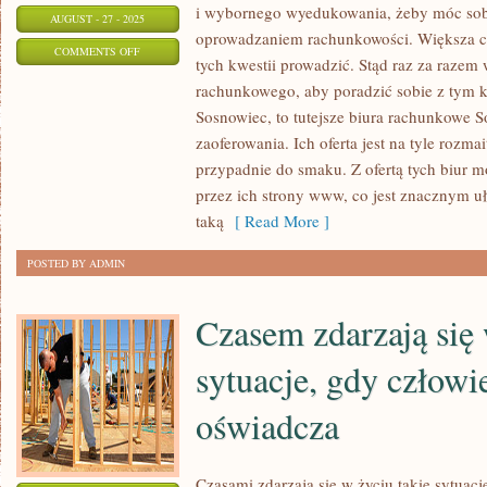
i wybornego wyedukowania, żeby móc sob
AUGUST - 27 - 2025
oprowadzaniem rachunkowości. Większa cz
ON
COMMENTS OFF
tych kwestii prowadzić. Stąd raz za razem
SOSNOWIEC
rachunkowego, aby poradzić sobie z tym k
TO
Sosnowiec, to tutejsze biura rachunkowe 
NIESŁYCHANIE
zaoferowania. Ich oferta jest na tyle rozma
OGROMNE
przypadnie do smaku. Z ofertą tych biur m
MIASTO
przez ich strony www, co jest znacznym u
taką
[ Read More ]
POSTED BY ADMIN
Czasem zdarzają się 
sytuacje, gdy człowi
oświadcza
Czasami zdarzają się w życiu takie sytuacj