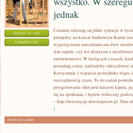
wszystko. W szereg
jednak
Czasami zdarzają się pilne sytuacje w ży
AUGUST - 19 - 2025
pieniędzy na koncie bankowym Każda oso
ON
COMMENTS OFF
wypożyczeniu mieszkania ma dwie możliwo
MÓWI
tym zajmie, czy też skorzysta z możliwośc
SIĘ,
nieruchomości. W bieżących czasach, kied
ŻE
posiadają czasu, należałoby zdecydować się
W
Korzystanie z wsparcia pośrednika wiąże 
INTERNECIE
oszczędnością czasu. To do zadań pośredni
przygotowanie ofert pod naszym kątem, j
JEST
się na spotkania, i będzie widoczny pod
WSZYSTKO.
– http://inwestycje-deweloperow.pl. Nim z
W
]
SZEREGU
PRZYPADKÓW
POSTED BY ADMIN
JEDNAK