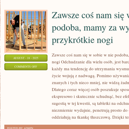
Zawsze coś nam się 
podoba, mamy za wys
przykrótkie nogi
Zawsze coś nam się w sobie w nie podoba,
AUGUST - 18 - 2025
nogi Odchudzanie dla wielu osób, jest ba
ON
COMMENTS OFF
każdy ma tendencję do utrzymania wysmukł
ZAWSZE
życie wojują z nadwagą. Pomimo używania 
COŚ
znanych i tych nieco mniej, nie widzą ż
NAM
Dlatego coraz więcej osób poszukuje spo
SIĘ
ekspresowo i skutecznie schudnąć, bez efe
W
sugestią w tej kwestii, są tabletki na odchu
niezmiernie wydajnie, penetrują prosto do
SOBIE
oddziałują na tkankę tłuszczową. Dzięki t
W
NIE
POSTED BY ADMIN