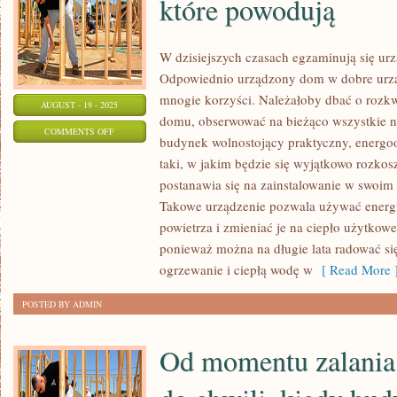
które powodują
W dzisiejszych czasach egzaminują się ur
Odpowiednio urządzony dom w dobre urzą
mnogie korzyści. Należałoby dbać o rozkw
AUGUST - 19 - 2025
domu, obserwować na bieżąco wszystkie now
ON
COMMENTS OFF
budynek wolnostojący praktyczny, energoos
OBECNIE
taki, w jakim będzie się wyjątkowo rozkos
EGZAMINUJĄ
postanawia się na zainstalowanie w swoim
SIĘ
Takowe urządzenie pozwala używać energię
URZĄDZENIA,
powietrza i zmieniać je na ciepło użytkowe
KTÓRE
ponieważ można na długie lata radować s
POWODUJĄ
ogrzewanie i ciepłą wodę w
[ Read More 
POSTED BY ADMIN
Od momentu zalani