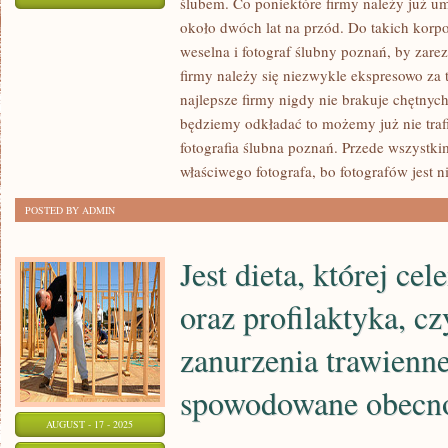
ślubem. Co poniektóre firmy należy już u
GDY
około dwóch lat na przód. Do takich korpo
PLANUJE
weselna i fotograf ślubny poznań, by zare
SIĘ
firmy należy się niezwykle ekspresowo za 
ŚLUB
najlepsze firmy nigdy nie brakuje chętnyc
WAŻNE
będziemy odkładać to możemy już nie trafi
fotografia ślubna poznań. Przede wszystki
JEST
właściwego fotografa, bo fotografów jest n
ABY
WSZYSTKO
POSTED BY ADMIN
BYŁO
ODPOWIEDNIO
Jest dieta, której cel
ZORGANIZOWANE
oraz profilaktyka, czy
zanurzenia trawienne
spowodowane obecno
AUGUST - 17 - 2025