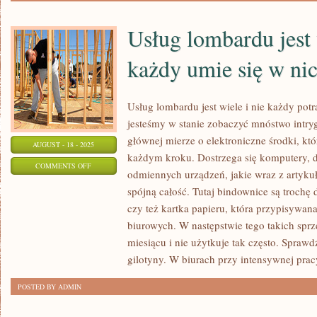
Usług lombardu jest 
każdy umie się w nic
Usług lombardu jest wiele i nie każdy potr
jesteśmy w stanie zobaczyć mnóstwo intry
głównej mierze o elektroniczne środki, kt
AUGUST - 18 - 2025
każdym kroku. Dostrzega się komputery, d
ON
COMMENTS OFF
odmiennych urządzeń, jakie wraz z artyku
USŁUG
spójną całość. Tutaj bindownice są trochę
LOMBARDU
czy też kartka papieru, która przypisywan
JEST
biurowych. W następstwie tego takich sprz
WIELE
miesiącu i nie użytkuje tak często. Sprawd
I
gilotyny. W biurach przy intensywnej prac
NIE
POSTED BY ADMIN
KAŻDY
UMIE