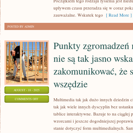
Początkiem tego rodzaju łysienia jest nied
POSTACI
upływem czasu przeradza się w coraz pokaź
ROZLANEJ,
zauważalne. Wskutek tego
[ Read More ]
PRZY
CZYM
POSTED BY ADMIN
WŁOSY
NA
Punkty zgromadzeń
PEŁNEJ
nie są tak jasno wsk
zakomunikować, że 
wszędzie
AUGUST - 18 - 2025
ON
Multimedia tak jak dużo innych dziedzin ci
COMMENTS OFF
tak jak wiele innych dyscyplin bez ustanku
PUNKTY
tablice interaktywne. Bazuje to na ciągłe
ZGROMADZEŃ
wzorcami i jeszcze dogodniejszej poprawie
MULTIMEDIÓW
stanie dotyczyć form multimedialnych. Sam
NIE