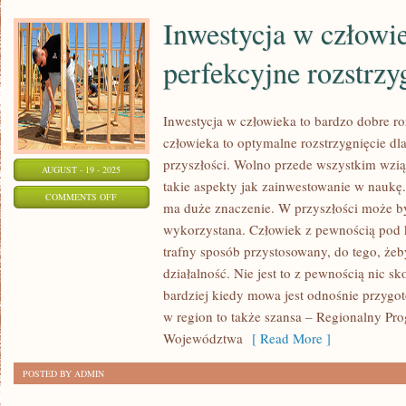
BANKU.
Inwestycja w człowie
perfekcyjne rozstrzy
Inwestycja w człowieka to bardzo dobre ro
człowieka to optymalne rozstrzygnięcie dla
przyszłości. Wolno przede wszystkim wzi
AUGUST - 19 - 2025
takie aspekty jak zainwestowanie w nauk
ON
COMMENTS OFF
ma duże znaczenie. W przyszłości może b
INWESTYCJA
wykorzystana. Człowiek z pewnością po
W
trafny sposób przystosowany, do tego, że
CZŁOWIEKA
działalność. Nie jest to z pewnością nic 
TO
bardziej kiedy mowa jest odnośnie przygo
PERFEKCYJNE
w region to także szansa – Regionalny Pr
ROZSTRZYGNIĘCIE
Województwa
[ Read More ]
DLA
POSTED BY ADMIN
OSÓB