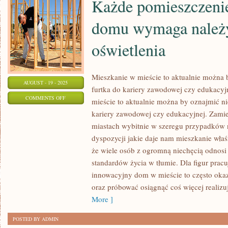
Każde pomieszczeni
CZYIMŚ
DOMEM
domu wymaga należ
MIJA
oświetlenia
SPORO
CZASU
Mieszkanie w mieście to aktualnie można 
AUGUST - 19 - 2025
furtka do kariery zawodowej czy edukacyj
ON
COMMENTS OFF
mieście to aktualnie można by oznajmić n
KAŻDE
kariery zawodowej czy edukacyjnej. Zam
POMIESZCZENIE
miastach wybitnie w szeregu przypadków 
W
dyspozycji jakie daje nam mieszkanie właśn
NASZYM
że wiele osób z ogromną niechęcią odnosi
DOMU
standardów życia w tłumie. Dla figur prac
innowacyjny dom w mieście to często okaz
WYMAGA
oraz próbować osiągnąć coś więcej realizu
NALEŻYTEGO
More ]
OŚWIETLENIA
POSTED BY ADMIN