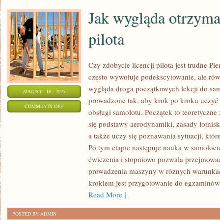
Jak wygląda otrzyman
pilota
Czy zdobycie licencji pilota jest trudne Pi
często wywołuje podekscytowanie, ale rów
wygląda droga początkowych lekcji do sam
AUGUST - 18 - 2025
prowadzone tak, aby krok po kroku uczyć 
ON
COMMENTS OFF
obsługi samolotu. Początek to teoretyczne 
JAK
się podstawy aerodynamiki, zasady lotnis
WYGLĄDA
a także uczy się poznawania sytuacji, któ
OTRZYMANIE
Po tym etapie następuje nauka w samolocie
LICENCJI
ćwiczenia i stopniowo pozwala przejmować
PILOTA
prowadzenia maszyny w różnych warunka
krokiem jest przygotowanie do egzaminów
Read More ]
POSTED BY ADMIN