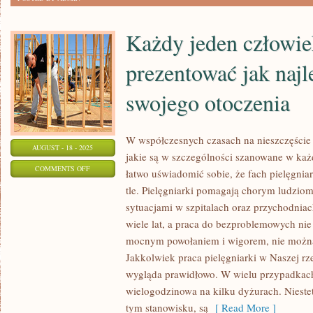
PODOBA,
MAMY
Każdy jeden człowie
ZA
WYSOKI
prezentować jak najle
NOS,
ZA
swojego otoczenia
PRZYKRÓTKIE
NOGI
W współczesnych czasach na nieszczęście b
AUGUST - 18 - 2025
jakie są w szczególności szanowane w ka
ON
COMMENTS OFF
łatwo uświadomić sobie, że fach pielęgniar
KAŻDY
tle. Pielęgniarki pomagają chorym ludzio
JEDEN
sytuacjami w szpitalach oraz przychodniac
CZŁOWIEK
wiele lat, a praca do bezproblemowych ni
PRAGNIE
mocnym powołaniem i wigorem, nie można 
SIĘ
Jakkolwiek praca pielęgniarki w Naszej rz
wygląda prawidłowo. W wielu przypadkach j
PREZENTOWAĆ
wielogodzinowa na kilku dyżurach. Nieste
JAK
tym stanowisku, są
[ Read More ]
NAJLEPIEJ