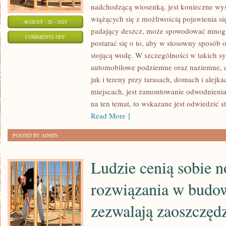
nadchodzącą wiosenką, jest konieczne wyst
wiążących się z możliwością pojawienia si
AUGUST - 20 - 2025
padający deszcz, może spowodować mnogi
ON
COMMENTS OFF
postarać się o to, aby w stosowny sposób
SPOŁEM
stojącą wodę. W szczególności w takich sy
Z
automobilowe podziemne oraz naziemne, d
NADCHODZĄCĄ
jak i tereny przy tarasach, domach i alejk
WIOSNĄ,
miejscach, jest zamontowanie odwodnienia 
TRZEBA
na ten temat, to wskazane jest odwiedzić s
WYSTARAĆ
Read More ]
SIĘ
POSTED BY ADMIN
Ludzie cenią sobie
rozwiązania w budow
zezwalają zaoszczęd