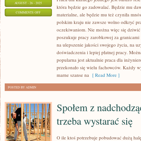
AUGUST - 26 - 2025
która będzie go zadowalać. Będzie mu da
ON
COMMENTS OFF
materialne, ale będzie mu też czyniła mnó
DECYDUJĄC
polskim kraju nie zawsze wolno odkryć pr
SIĘ
oczekiwaniom. Nie można więc się dziwić 
NA
poszukuje pracy zarobkowej za granicami 
OTWARCIE
na ulepszenie jakości swojego życia, na u
WŁASNEJ
doświadczenia i lepiej płatnej pracy. Moż
popularna jest aktualnie praca dla inżynie
AKTYWNOŚCI,
przekonało się wielu fachowców. Każdy w
NALEŻY
marne szanse na
[ Read More ]
SIĘ
ZAPOZNAĆ
POSTED BY ADMIN
Z
RÓŻNYMI
Społem z nadchodzą
trzeba wystarać się
O ile ktoś potrzebuje pobudować dużą ha