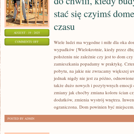
do chwili, kiedy bu
stać się czyimś dom
czasu
AUGUST - 19 - 2025
ON
Wiele ludzi ma wygodne i miłe dla oka d
COMMENTS OFF
wypadków {Wielokrotnie, kiedy przez dł
OD
położeniu nie zależnie czy jest to dom czy
MOMENTU
zamieszkania popadamy w praktykę. Cztery
ZALANIA
pobytu, na jakie nie zwracamy większej u
FUNDAMENTÓW
jednak nigdy nie jest za późno, odnowione
DO
także dużo nowych i pozytywnych emocji d
CHWILI,
zmiany jak choćby zmiana koloru ścian cz
KIEDY
dodatków, zmienia wystrój wnętrza. Inwen
BUDYNEK
ograniczona. Dom powinien być miejscem
MA
PRAWO
POSTED BY ADMIN
STAĆ
SIĘ