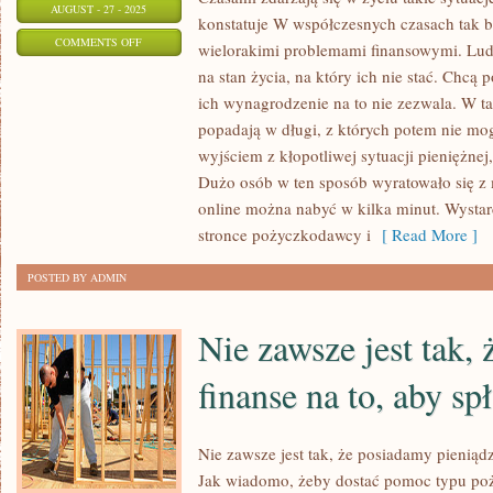
AUGUST - 27 - 2025
konstatuje W współczesnych czasach tak by
ON
COMMENTS OFF
wielorakimi problemami finansowymi. Ludz
CZASEM
na stan życia, na który ich nie stać. Chcą p
ZDARZAJĄ
ich wynagrodzenie na to nie zezwala. W ta
SIĘ
popadają w długi, z których potem nie mo
W
wyjściem z kłopotliwej sytuacji pieniężnej
ŻYCIU
Dużo osób w ten sposób wyratowało się z 
online można nabyć w kilka minut. Wysta
TAKIE
stronce pożyczkodawcy i
[ Read More ]
SYTUACJE,
GDY
POSTED BY ADMIN
CZŁOWIEK
NAGLE
Nie zawsze jest tak,
OŚWIADCZA
finanse na to, aby sp
Nie zawsze jest tak, że posiadamy pieniądz
Jak wiadomo, żeby dostać pomoc typu poży