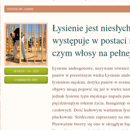
DLA
POSTED BY ADMIN
SWOJEGO
OTOCZENIA
Łysienie jest niesłyc
występuje w postaci 
czym włosy na pełne
Łysienie androgenowe, nazywane również
AUGUST - 18 - 2025
panów w przeróżnym wieku Łysienie andr
ON
COMMENTS OFF
łysieniem męskim, dotyka panów w rozmai
ŁYSIENIE
objawy mogą pojawić się już w wieku nast
JEST
jednak łysienie typu męskiego napada pa
NIESŁYCHANIE
pięćdziesiątym rokiem życia. Inauguruje s
CIĘŻKIE,
czołowych. Dość kultowym wariantem łysien
WYSTĘPUJE
plackowate. Serdecznie zapraszamy na st
Przeważnie tworzy się ono w okrągłym bąd
W