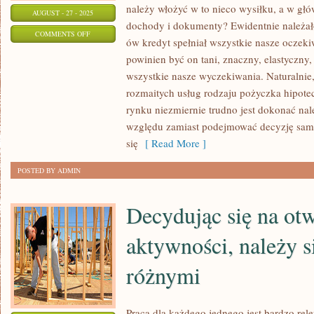
należy włożyć w to nieco wysiłku, a w głó
AUGUST - 27 - 2025
dochody i dokumenty? Ewidentnie należało
ON
COMMENTS OFF
ów kredyt spełniał wszystkie nasze oczeki
NIE
powinien być on tani, znaczny, elastyczny, 
ZAWSZE
wszystkie nasze wyczekiwania. Naturalnie,
JEST
rozmaitych usług rodzaju pożyczka hipotec
TAK,
rynku niezmiernie trudno jest dokonać nal
ŻE
względu zamiast podejmować decyzję samo
MAMY
się
[ Read More ]
FINANSE
POSTED BY ADMIN
NA
TO,
Decydując się na otw
ABY
SPŁACIĆ
aktywności, należy s
KREDYT
różnymi
Praca dla każdego jednego jest bardzo re