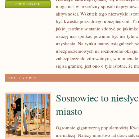
ON
COMMENTS OFF
mogą nas w przeróżny sposób deprymować
KIEDY
aktywności. Wskutek tego niezwykle istot
TAK
być kwestia porządnego ubezpieczani. Tu
WŁAŚCIWIE
jakie jesteśmy w stanie zdobyć po jakimk
POŻĄDAMY
okazję nas spotkać powinno być nie tyle w
PIENIĘDZY
uzyskania. Na rynku mamy osiągalnych sz
ubezpieczeniowych na różnorodne okazje.
I
zabezpieczeniu zdrowotnym, w momencie 
NIE
się za granicę, jest ono o tyle istotne, że 
WIDZIMY
INNEGO
POSTED BY ADMIN
WYJŚCIA
Sosnowiec to niesły
miasto
Ogromnie gigantyczną popularnością Kwest
nie należą. Należy mnóstwo lat doświadc