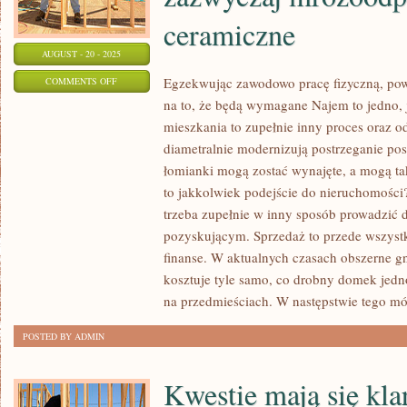
ceramiczne
AUGUST - 20 - 2025
ON
Egzekwując zawodowo pracę fizyczną, po
COMMENTS OFF
na to, że będą wymagane Najem to jedno,
JESZCZE
mieszkania to zupełnie inny proces oraz o
NIE
diametralnie modernizują postrzeganie pos
TAK
łomianki mogą zostać wynajęte, a mogą ta
DAWNO
to jakkolwiek podejście do nieruchomości
NA
trzeba zupełnie w inny sposób prowadzić 
PRZYDOMOWYCH
pozyskującym. Sprzedaż to przede wszystk
TARASACH
finanse. W aktualnych czasach obszerne g
UKŁADANO
kosztuje tyle samo, co drobny domek jedn
ZAZWYCZAJ
na przedmieściach. W następstwie tego m
MROZOODPORNE
PŁYTKI
POSTED BY ADMIN
CERAMICZNE
Kwestie mają się kla