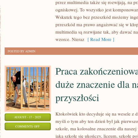
przez multimedia także się rozwijają, na pr
SĄ
ogniskowej. To wszystko jest komponowan
TAK
Wskutek tego bez przeszkód możemy inger
JASNO
przeszkód ma prawo angażować się w kłop
WSKAZANE.
multimedia są rozwijane tak, aby dawać n
WOLNO
wzorce. Nieraz
[ Read More ]
ZAKOMUNIKOWAĆ,
ŻE
POSTED BY ADMIN
SPOTKAMY
JE
Praca zakończeniowa
WSZĘDZIE
duże znaczenie dla n
przyszłości
Ktokolwiek kto decyduje się na wesele z
AUGUST - 17 - 2025
myśli o tym aby ten dzień był jak pierws
ON
COMMENTS OFF
szkole, ma kolosalne znaczenie dla naszej 
PRACA
jaką szkołę się ukończy, liceum, szkołę pol