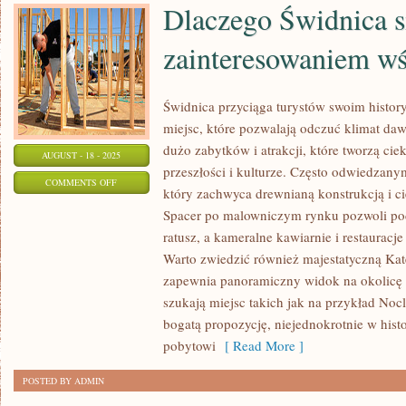
Dlaczego Świdnica s
SIĘ
W
zainteresowaniem wś
NICH
ZNALEŹĆ
Świdnica przyciąga turystów swoim histor
miejsc, które pozwalają odczuć klimat da
dużo zabytków i atrakcji, które tworzą ci
AUGUST - 18 - 2025
przeszłości i kulturze. Często odwiedzany
ON
COMMENTS OFF
który zachwyca drewnianą konstrukcją i 
DLACZEGO
Spacer po malowniczym rynku pozwoli pod
ŚWIDNICA
ratusz, a kameralne kawiarnie i restauracj
SIĘ
Warto zwiedzić również majestatyczną Kat
CIESZY
zapewnia panoramiczny widok na okolicę i
ZAINTERESOWANIEM
szukają miejsc takich jak na przykład No
WŚRÓD
bogatą propozycję, niejednokrotnie w his
TURYSTÓW
pobytowi
[ Read More ]
POSTED BY ADMIN