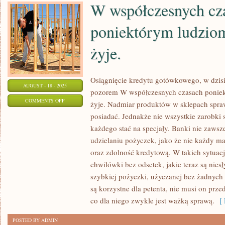
W współczesnych cz
poniektórym ludziom
żyje.
Osiągnięcie kredytu gotówkowego, w dzis
AUGUST - 18 - 2025
pozorem W współczesnych czasach poniek
ON
COMMENTS OFF
żyje. Nadmiar produktów w sklepach spraw
W
posiadać. Jednakże nie wszystkie zarobki s
WSPÓŁCZESNYCH
każdego stać na specjały. Banki nie zawsz
CZASACH
udzielaniu pożyczek, jako że nie każdy ma
PONIEKTÓRYM
oraz zdolność kredytową. W takich sytua
LUDZIOM
chwilówki bez odsetek, jakie teraz są niesł
szybkiej pożyczki, użyczanej bez żadnych
MOZOLNIE
są korzystne dla petenta, nie musi on pr
SIĘ
co dla niego zwykle jest ważką sprawą.
[ 
ŻYJE.
POSTED BY ADMIN