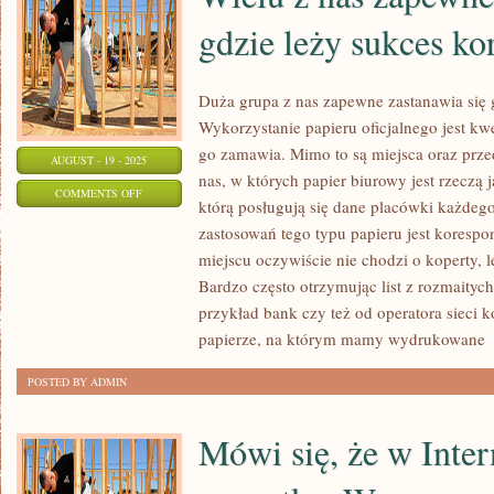
gdzie leży sukces ko
Duża grupa z nas zapewne zastanawia się g
Wykorzystanie papieru oficjalnego jest kw
go zamawia. Mimo to są miejsca oraz prz
AUGUST - 19 - 2025
nas, w których papier biurowy jest rzeczą 
ON
COMMENTS OFF
którą posługują się dane placówki każdeg
WIELU
zastosowań tego typu papieru jest koresp
Z
miejscu oczywiście nie chodzi o koperty, le
NAS
Bardzo często otrzymując list z rozmaitych
ZAPEWNE
przykład bank czy też od operatora sieci
ZASTANAWIA
papierze, na którym mamy wydrukowane
[
SIĘ
POSTED BY ADMIN
GDZIE
LEŻY
Mówi się, że w Inter
SUKCES
KORPORACJI