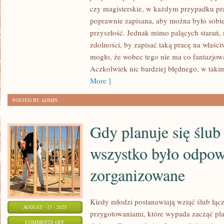
ZAKOŃCZENIOWA
czy magisterskie, w każdym przypadku p
W
poprawnie zapisana, aby można było sobi
SZKOLE,
przyszłość. Jednak mimo palących starań,
MA
zdolności, by zapisać taką pracę na właś
mogło, że wobec tego nie ma co fantazjowa
DUŻE
Aczkolwiek nic bardziej błędnego, w ta
ZNACZENIE
More ]
DLA
NASZEJ
POSTED BY ADMIN
PRZYSZŁOŚCI
Gdy planuje się ślub
wszystko było odpow
zorganizowane
Kiedy młodzi postanawiają wziąć ślub łącz
AUGUST - 17 - 2025
przygotowaniami, które wypada zacząć pl
ON
COMMENTS OFF