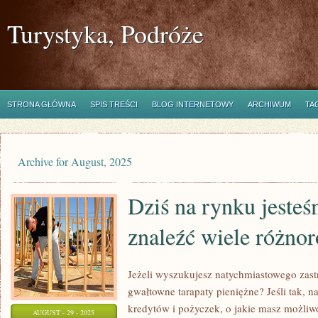
Turystyka, Podróże
STRONA GŁÓWNA
SPIS TREŚCI
BLOG INTERNETOWY
ARCHIWUM
TA
Archive for August, 2025
Dziś na rynku jesteś
znaleźć wiele różno
Jeżeli wyszukujesz natychmiastowego zas
gwałtowne tarapaty pieniężne? Jeśli tak, na
kredytów i pożyczek, o jakie masz możliwoś
AUGUST - 29 - 2025