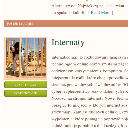
Alternatywne. Największą zaletą serwisu j
do spalania kalorii.
[ Read More ]
POSTED BY ADMIN
Internaty
Internat.com.pl to rozbudowany magazyn 
technologiom online oraz wszystkim zagadn
codziennym korzystaniem z komputera. 
miejscem dla osób, które chcą uporządkowa
sieci bezprzewodowych, światłowodów, 5G
JUNE - 17 - 2026
cyberbezpieczeństwa oraz codziennych ro
ON
COMMENTS OFF
Nowości na stronie: Internet i Nowe Techno
INTERNATY
Sprzętu. To miejsce, w którym internet zo
zrozumiały. Zamiast trudnych definicji, cz
wyjaśnienia, które pomagają poprawić poł
pełnić funkcję poradnika dla każdego, kto