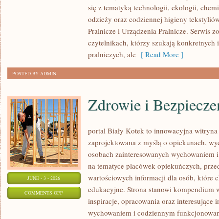
się z tematyką technologii, ekologii, chemi
odzieży oraz codziennej higieny tekstylió
Pralnicze i Urządzenia Pralnicze. Serwis z
czytelnikach, którzy szukają konkretnych 
pralniczych, ale
[ Read More ]
POSTED BY ADMIN
Zdrowie i Bezpiecze
portal Biały Kotek to innowacyjna witryna 
zaprojektowana z myślą o opiekunach, wy
osobach zainteresowanych wychowaniem i 
na tematyce placówek opiekuńczych, przeds
wartościowych informacji dla osób, które
JUNE - 3 - 2026
edukacyjne. Strona stanowi kompendium w
ON
COMMENTS OFF
inspiracje, opracowania oraz interesujące 
ZDROWIE
wychowaniem i codziennym funkcjonowani
I