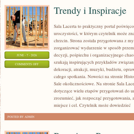
Trendy i Inspiracje
Sala Lacerta to praktyczny portal poświę
uroczystości, w którym czytelnik może zna
chrzcin. Strona została przygotowana z my
zorganizować wydarzenie w sposób przem
decyzji, pośpiechu i organizacyjnego chaos
JUNE - 7 - 2026
szukają inspirujących przykładów związan
ON
COMMENTS OFF
dekoracji, atrakcji, muzyki, budżetu, opr
TRENDY
całego spotkania. Nowości na stronie Histor
I
Sale okolicznościowe. Na stronie Sala Lac
INSPIRACJE
dotyczące wielu etapów przygotowań do ur
zrozumieć, jak rozpocząć przygotowania, 
miejsce i cel. Czytelnik może dowiedzieć
[
POSTED BY ADMIN