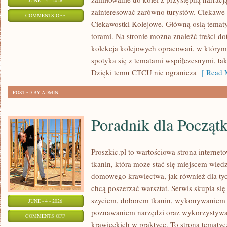
JUNE - 5 - 2026
zainteresować zarówno turystów. Ciekawe l
ON
COMMENTS OFF
Ciekawostki Kolejowe. Główną osią tematy
POCIĄGI
torami. Na stronie można znaleźć treści do
W
kolekcja kolejowych opracowań, w którym 
POLSCE
spotyka się z tematami współczesnymi, tak
Dzięki temu CTCU nie ogranicza
[ Read M
POSTED BY ADMIN
Poradnik dla Począt
Proszkic.pl to wartościowa strona interne
tkanin, która może stać się miejscem wied
domowego krawiectwa, jak również dla tych
chcą poszerzać warsztat. Serwis skupia się
szyciem, doborem tkanin, wykonywaniem d
JUNE - 4 - 2026
poznawaniem narzędzi oraz wykorzystywa
ON
COMMENTS OFF
krawieckich w praktyce. To strona tematyc