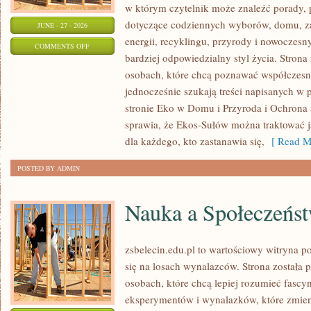
w którym czytelnik może znaleźć porady, p
dotyczące codziennych wyborów, domu, z
JUNE - 27 - 2026
energii, recyklingu, przyrody i nowoczes
ON
COMMENTS OFF
bardziej odpowiedzialny styl życia. Strona
EDUKACJA
osobach, które chcą poznawać współczesn
I
jednocześnie szukają treści napisanych w
STYL
stronie Eko w Domu i Przyroda i Ochrona 
ŻYCIA
sprawia, że Ekos-Sułów można traktować 
dla każdego, kto zastanawia się,
[ Read M
POSTED BY ADMIN
Nauka a Społeczeńs
zsbelecin.edu.pl to wartościowy witryna 
się na losach wynalazców. Strona została 
osobach, które chcą lepiej rozumieć fascynu
eksperymentów i wynalazków, które zmien