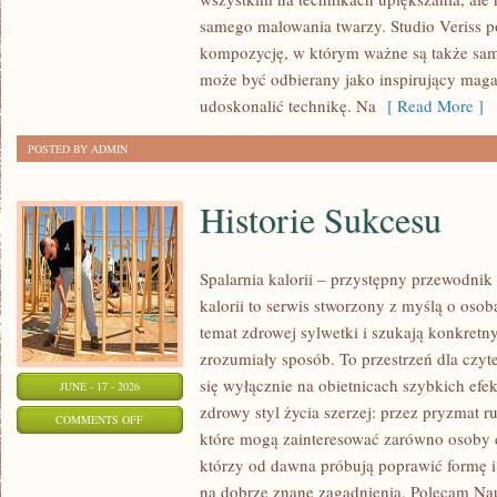
PORADNIK
samego malowania twarzy. Studio Veriss p
POCZĄTKUJĄCEJ
kompozycję, w którym ważne są także sam
STYLISTKI
może być odbierany jako inspirujący mag
udoskonalić technikę. Na
[ Read More ]
POSTED BY ADMIN
Historie Sukcesu
Spalarnia kalorii – przystępny przewodnik
kalorii to serwis stworzony z myślą o oso
temat zdrowej sylwetki i szukają konkretn
zrozumiały sposób. To przestrzeń dla czyt
się wyłącznie na obietnicach szybkich efek
JUNE - 17 - 2026
zdrowy styl życia szerzej: przez pryzmat r
ON
COMMENTS OFF
które mogą zainteresować zarówno osoby do
HISTORIE
którzy od dawna próbują poprawić formę i
SUKCESU
na dobrze znane zagadnienia. Polecam Nau