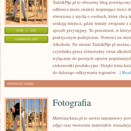
TadzikPije.pl to obszerny blog poświęcon
odbiorca może znaleźć inspirujące treści d
stworzona z myślą o osobach, które chcą le
szukają miejsca, gdzie tematy związane z
sposób przystępny. To przestrzeń, w którym
JUNE - 6 - 2026
praktycznym podejściem. Nowości na stroni
ON
COMMENTS OFF
Alkoholu. Na stronie TadzikPije.pl można 
SZAMPANY
czytelnika przez różnorodny świat alkoholi
I
wyłącznie do prostych opisów popularnych
WINA
ciekawostki produkcyjne. Dzięki temu każ
MUSUJĄCE
do dalszego odkrywania regionów.
[ Read
POSTED BY ADMIN
Fotografia
MalwinaAtras.pl to serwis internetowy poś
zdjęć oraz tworzeniu materiałów wizualnyc