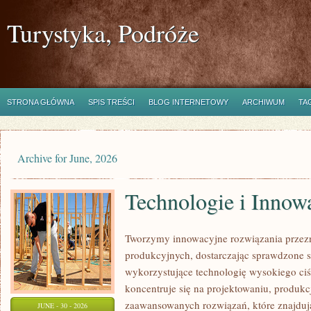
Turystyka, Podróże
STRONA GŁÓWNA
SPIS TREŚCI
BLOG INTERNETOWY
ARCHIWUM
TA
Archive for June, 2026
Technologie i Innow
Tworzymy innowacyjne rozwiązania przez
produkcyjnych, dostarczając sprawdzone 
wykorzystujące technologię wysokiego ciś
koncentruje się na projektowaniu, produkc
zaawansowanych rozwiązań, które znajduj
JUNE - 30 - 2026