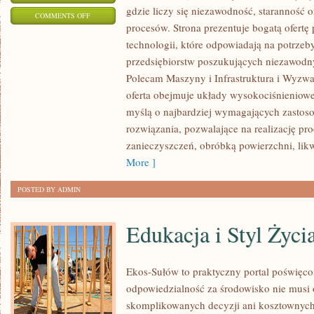
gdzie liczy się niezawodność, starannoś
ON
COMMENTS OFF
procesów. Strona prezentuje bogatą ofertę
TECHNOLOGIE
technologii, które odpowiadają na potrze
I
przedsiębiorstw poszukujących niezawodn
INNOWACJE
Polecam Maszyny i Infrastruktura i Wyzwa
oferta obejmuje układy wysokociśnieniowe
myślą o najbardziej wymagających zastos
rozwiązania, pozwalające na realizację p
zanieczyszczeń, obróbką powierzchni, lik
More ]
POSTED BY ADMIN
Edukacja i Styl Życi
Ekos-Sułów to praktyczny portal poświęcon
odpowiedzialność za środowisko nie musi
skomplikowanych decyzji ani kosztownych 