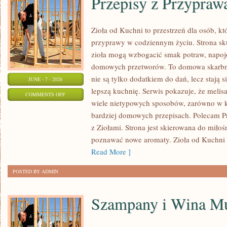
Przepisy z Przypraw
Zioła od Kuchni to przestrzeń dla osób, k
przyprawy w codziennym życiu. Strona sku
zioła mogą wzbogacić smak potraw, napojó
domowych przetworów. To domowa skarbn
nie są tylko dodatkiem do dań, lecz stają
JUNE - 7 - 2026
lepszą kuchnię. Serwis pokazuje, że mel
ON
COMMENTS OFF
wiele nietypowych sposobów, zarówno w ku
PRZEPISY
bardziej domowych przepisach. Polecam Pr
Z
z Ziołami. Strona jest skierowana do miło
PRZYPRAWAMI
poznawać nowe aromaty. Zioła od Kuchni
Read More ]
POSTED BY ADMIN
Szampany i Wina Mu