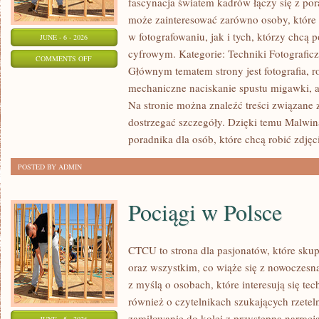
fascynacja światem kadrów łączy się z po
może zainteresować zarówno osoby, które 
w fotografowaniu, jak i tych, którzy chcą 
JUNE - 6 - 2026
cyfrowym. Kategorie: Techniki Fotograficz
ON
COMMENTS OFF
Głównym tematem strony jest fotografia, r
FOTOGRAFIA
mechaniczne naciskanie spustu migawki, a
Na stronie można znaleźć treści związane z 
dostrzegać szczegóły. Dzięki temu Malwin
poradnika dla osób, które chcą robić zdjęc
POSTED BY ADMIN
Pociągi w Polsce
CTCU to strona dla pasjonatów, które sku
oraz wszystkim, co wiąże się z nowoczesn
z myślą o osobach, które interesują się te
również o czytelnikach szukających rzete
zamiłowanie do kolei z przystępną narrac