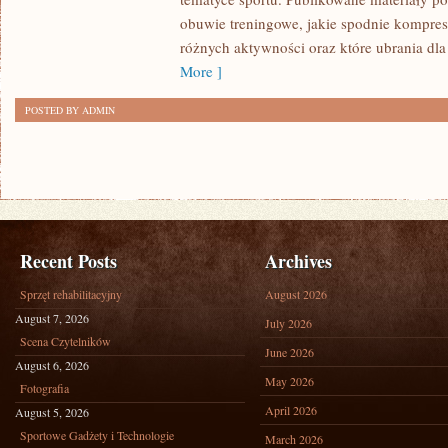
SPORTOWE
obuwie treningowe, jakie spodnie kompres
różnych aktywności oraz które ubrania dla
More ]
POSTED BY ADMIN
Recent Posts
Archives
Sprzęt rehabilitacyjny
August 2026
August 7, 2026
July 2026
Scena Czytelników
June 2026
August 6, 2026
May 2026
Fotografia
April 2026
August 5, 2026
Sportowe Gadżety i Technologie
March 2026