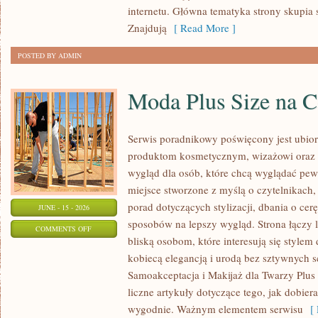
internetu. Główna tematyka strony skupia 
Znajdują
[ Read More ]
POSTED BY ADMIN
Moda Plus Size na 
Serwis poradnikowy poświęcony jest ubior
produktom kosmetycznym, wizażowi oraz 
wygląd dla osób, które chcą wyglądać pew
miejsce stworzone z myślą o czytelnikach,
porad dotyczących stylizacji, dbania o ce
JUNE - 15 - 2026
sposobów na lepszy wygląd. Strona łączy l
ON
COMMENTS OFF
bliską osobom, które interesują się stylem
MODA
kobiecą elegancją i urodą bez sztywnych s
PLUS
Samoakceptacja i Makijaż dla Twarzy Plus 
SIZE
liczne artykuły dotyczące tego, jak dobiera
NA
wygodnie. Ważnym elementem serwisu
[ 
CO