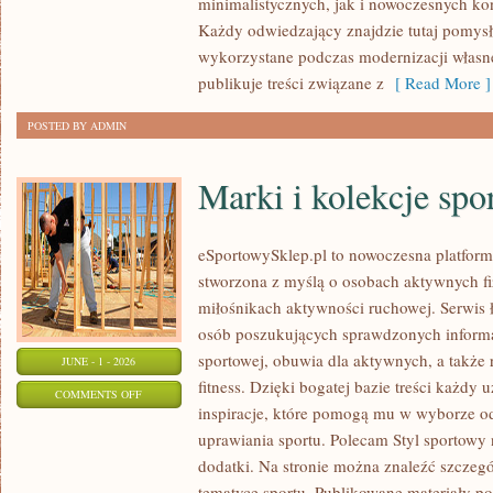
minimalistycznych, jak i nowoczesnych ko
WIELKIE
Każdy odwiedzający znajdzie tutaj pomysł
ROZWIĄZANIA
wykorzystane podczas modernizacji własnej
publikuje treści związane z
[ Read More ]
POSTED BY ADMIN
Marki i kolekcje spo
eSportowySklep.pl to nowoczesna platforma
stworzona z myślą o osobach aktywnych fi
miłośnikach aktywności ruchowej. Serwis 
osób poszukujących sprawdzonych informa
sportowej, obuwia dla aktywnych, a także
JUNE - 1 - 2026
fitness. Dzięki bogatej bazie treści każdy
ON
COMMENTS OFF
inspiracje, które pomogą mu w wyborze 
MARKI
uprawiania sportu. Polecam Styl sportowy n
I
dodatki. Na stronie można znaleźć szczeg
KOLEKCJE
tematyce sportu. Publikowane materiały p