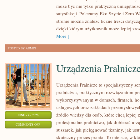
PORADNIK
może być nie tylko praktyczną umiejętnośc
DLA
satysfakcji. Polecamy Eko Szycie i Zero Wa
POCZĄTKUJĄCYCH
stronie można znaleźć liczne treści dotycz
dzięki którym użytkownik może lepiej zro
More ]
POSTED BY ADMIN
Urządzenia Pralnicz
Urządzenia Pralnicze to specjalistyczny s
pralnictwu, praktycznym rozwiązaniom p
wykorzystywanym w domach, firmach, hote
usługowych oraz zakładach przemysłowyc
źródło wiedzy dla osób, które chcą lepiej 
JUNE - 4 - 2026
profesjonalne pralnictwo, jak dobierać urz
ON
COMMENTS OFF
suszarek, jak pielęgnować tkaniny, jak us
URZĄDZENIA
skuteczny proces prania. To miejsce, w k
PRALNICZE