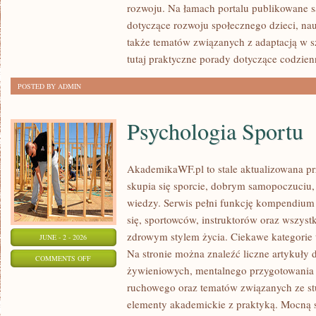
rozwoju. Na łamach portalu publikowane s
BEZPIECZEŃSTWO
dotyczące rozwoju społecznego dzieci, na
także tematów związanych z adaptacją w s
tutaj praktyczne porady dotyczące codzi
POSTED BY ADMIN
Psychologia Sportu
AkademikaWF.pl to stale aktualizowana prz
skupia się sporcie, dobrym samopoczuciu, 
wiedzy. Serwis pełni funkcję kompendium
się, sportowców, instruktorów oraz wszyst
zdrowym stylem życia. Ciekawe kategorie 
JUNE - 2 - 2026
Na stronie można znaleźć liczne artykuły
ON
COMMENTS OFF
żywieniowych, mentalnego przygotowania
PSYCHOLOGIA
ruchowego oraz tematów związanych ze stu
SPORTU
elementy akademickie z praktyką. Mocną st