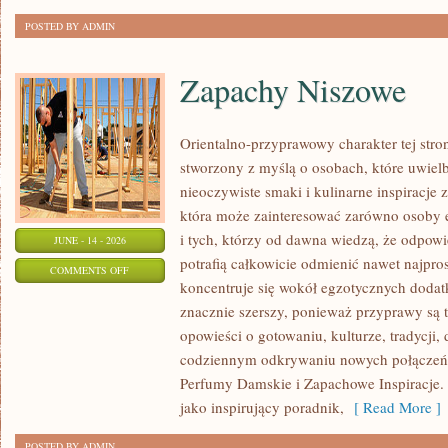
DZIEŃ
POSTED BY ADMIN
Zapachy Niszowe
Orientalno-przyprawowy charakter tej strony
stworzony z myślą o osobach, które uwiel
nieoczywiste smaki i kulinarne inspiracje z
która może zainteresować zarówno osoby 
i tych, którzy od dawna wiedzą, że odpow
JUNE - 14 - 2026
potrafią całkowicie odmienić nawet najpro
ON
COMMENTS OFF
koncentruje się wokół egzotycznych dodatkó
ZAPACHY
znacznie szerszy, ponieważ przyprawy są 
NISZOWE
opowieści o gotowaniu, kulturze, tradycj
codziennym odkrywaniu nowych połącze
Perfumy Damskie i Zapachowe Inspiracje.
jako inspirujący poradnik,
[ Read More ]
POSTED BY ADMIN