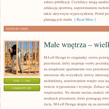
zakres publikacji. Czytelnicy mogą analiz
edukacją sportową, usprawnianiem rucho
także aktywnym wypoczynkiem. Portal pr
planujących studia
[ Read More ]
POSTED BY ADMIN
Małe wnętrza – wiel
M-Loft Design to oryginalny serwis poświ
przestrzeni, który inspiruje osoby poszu
na urządzenie apartamentu oraz przestrzeni
stworzone dla wszystkich, którzy interesu
architekturą, aranżowaniem wnętrz oraz 
JUNE - 2 - 2026
świecie wyposażenia i wystroju. Zobacz tak
ON
COMMENTS OFF
wnętrzarskie. Na stronie można znaleźć o
MAŁE
modnych przestrzeni, które pomagają stwo
WNĘTRZA
życia. M-Loft Design skupia się na preze
–