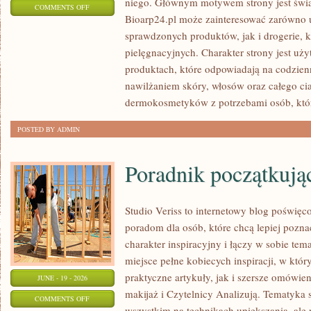
niego. Głównym motywem strony jest świ
ON
COMMENTS OFF
Bioarp24.pl może zainteresować zarówno
DIY
sprawdzonych produktów, jak i drogerie, 
–
pielęgnacyjnych. Charakter strony jest uż
ZRÓB
produktach, które odpowiadają na codzien
TO
nawilżaniem skóry, włosów oraz całego cia
SAM
dermokosmetyków z potrzebami osób, któ
POSTED BY ADMIN
Poradnik początkujące
Studio Veriss to internetowy blog poświę
poradom dla osób, które chcą lepiej pozna
charakter inspiracyjny i łączy w sobie te
miejsce pełne kobiecych inspiracji, w kt
praktyczne artykuły, jak i szersze omówie
JUNE - 19 - 2026
makijaż i Czytelnicy Analizują. Tematyka 
ON
COMMENTS OFF
wszystkim na technikach upiększania, ale 