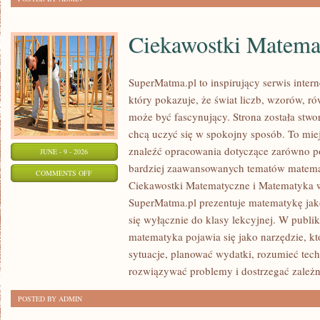
Ciekawostki Matema
SuperMatma.pl to inspirujący serwis inte
który pokazuje, że świat liczb, wzorów, r
może być fascynujący. Strona została stwo
chcą uczyć się w spokojny sposób. To mi
znaleźć opracowania dotyczące zarówno p
JUNE - 9 - 2026
bardziej zaawansowanych tematów matema
ON
COMMENTS OFF
Ciekawostki Matematyczne i Matematyka w
CIEKAWOSTKI
SuperMatma.pl prezentuje matematykę jako
MATEMATYCZNE
się wyłącznie do klasy lekcyjnej. W publ
matematyka pojawia się jako narzędzie, 
sytuacje, planować wydatki, rozumieć tech
rozwiązywać problemy i dostrzegać zależn
POSTED BY ADMIN