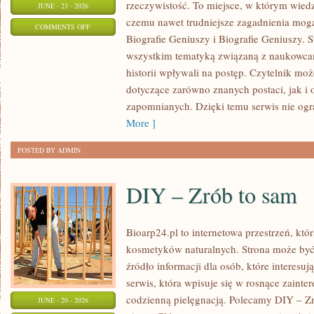
rzeczywistość. To miejsce, w którym wiedz
JUNE - 23 - 2026
czemu nawet trudniejsze zagadnienia mogą
ON
COMMENTS OFF
Biografie Geniuszy i Biografie Geniuszy. 
NAUKA
wszystkim tematyką związaną z naukowcam
A
historii wpływali na postęp. Czytelnik mo
SPOŁECZEŃSTWO
dotyczące zarówno znanych postaci, jak i 
zapomnianych. Dzięki temu serwis nie ogr
More ]
POSTED BY ADMIN
DIY – Zrób to sam
Bioarp24.pl to internetowa przestrzeń, któ
kosmetyków naturalnych. Strona może być
źródło informacji dla osób, które interesu
serwis, która wpisuje się w rosnące zainte
codzienną pielęgnacją. Polecamy DIY – Zr
JUNE - 20 - 2026