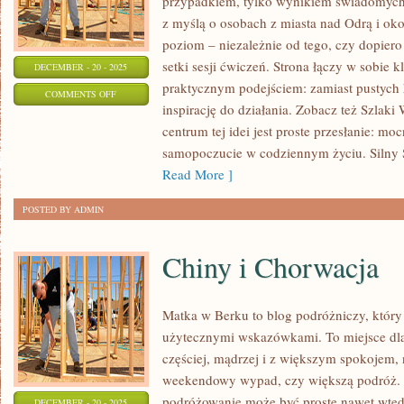
przypadkiem, tylko wynikiem świadomych
z myślą o osobach z miasta nad Odrą i oko
poziom – niezależnie od tego, czy dopiero
setki sesji ćwiczeń. Strona łączy w sobie 
DECEMBER - 20 - 2025
praktycznym podejściem: zamiast pustych h
ON
COMMENTS OFF
inspirację do działania. Zobacz też Szlak
KOŁOBRZEG
centrum tej idei jest proste przesłanie: mo
I
samopoczucie w codziennym życiu. Silny
GOLENIÓW
Read More ]
POSTED BY ADMIN
Chiny i Chorwacja
Matka w Berku to blog podróżniczy, któr
użytecznymi wskazówkami. To miejsce dla
częściej, mądrzej i z większym spokojem, 
weekendowy wypad, czy większą podróż. S
podróżowanie może być proste nawet wtedy
DECEMBER - 20 - 2025