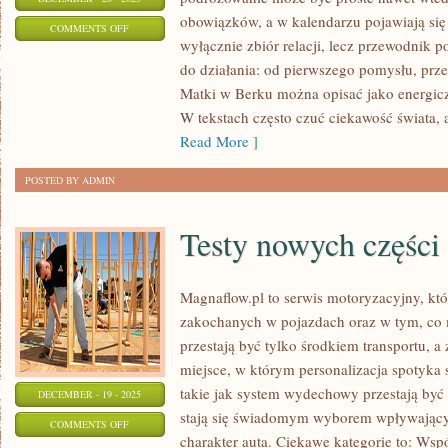
obowiązków, a w kalendarzu pojawiają się
ON
COMMENTS OFF
wyłącznie zbiór relacji, lecz przewodnik 
CHINY
do działania: od pierwszego pomysłu, prze
I
Matki w Berku można opisać jako energicz
CHORWACJA
W tekstach często czuć ciekawość świata, 
Read More ]
POSTED BY ADMIN
Testy nowych części
Magnaflow.pl to serwis motoryzacyjny, kt
zakochanych w pojazdach oraz w tym, co 
przestają być tylko środkiem transportu, a
miejsce, w którym personalizacja spotyka 
takie jak system wydechowy przestają by
DECEMBER - 19 - 2025
stają się świadomym wyborem wpływający
ON
COMMENTS OFF
charakter auta. Ciekawe kategorie to: Wspó