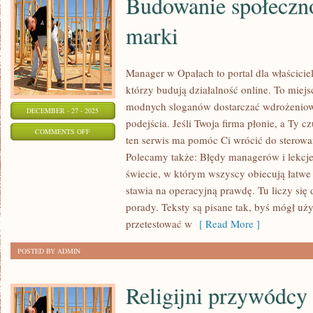
Budowanie społeczn
marki
Manager w Opałach to portal dla właściciel
którzy budują działalność online. To miejs
modnych sloganów dostarczać wdrożenio
DECEMBER - 27 - 2025
podejścia. Jeśli Twoja firma płonie, a Ty cz
ON
COMMENTS OFF
ten serwis ma pomóc Ci wrócić do sterowa
BUDOWANIE
Polecamy także: Błędy managerów i lekcje
SPOŁECZNOŚCI
świecie, w którym wszyscy obiecują łatw
WOKÓŁ
stawia na operacyjną prawdę. Tu liczy się 
MARKI
porady. Teksty są pisane tak, byś mógł uż
przetestować w
[ Read More ]
POSTED BY ADMIN
Religijni przywódcy