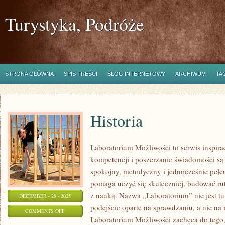
Turystyka, Podróże
STRONA GŁÓWNA
SPIS TREŚCI
BLOG INTERNETOWY
ARCHIWUM
TA
Historia
Laboratorium Możliwości to serwis inspir
kompetencji i poszerzanie świadomości są 
spokojny, metodyczny i jednocześnie pełen
pomaga uczyć się skuteczniej, budować rut
z nauką. Nazwa „Laboratorium” nie jest t
DECEMBER - 28 - 2025
podejście oparte na sprawdzaniu, a nie na
ON
COMMENTS OFF
Laboratorium Możliwości zachęca do tego,
HISTORIA