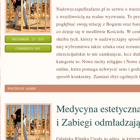
NadzwyczajniSzafarze.pl to serwis o wierze
z wrażliwością na realne wyzwania. To prz
pogłębiać swoją relację z Bogiem oraz bar
co dzieje się w modlitwie Kościoła. W cen
służba tych, którzy w nadzwyczajny sposó
DECEMBER - 25 - 2025
niej wybrzmiewa także sztuka oraz rozumo
ON
COMMENTS OFF
chrześcijańskie to nie zamknięcie, lecz di
RELIGIJNI
kategorie to: Nowe ruchy religijne i Nowe r
PRZYWÓDCY
online, która pomaga uchwycić sens i go
sposób konkretny. Zamiast zbyt ogólnych f
POSTED BY ADMIN
Medycyna estetyczn
i Zabiegi odmładzają
Gdańska Klinika Urody to adres, w którym