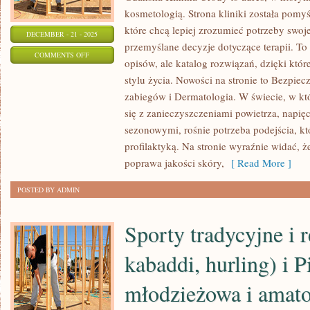
kosmetologią. Strona kliniki została pomy
które chcą lepiej zrozumieć potrzeby swoj
DECEMBER - 21 - 2025
przemyślane decyzje dotyczące terapii. To 
ON
COMMENTS OFF
opisów, ale katalog rozwiązań, dzięki któr
MEDYCYNA
stylu życia. Nowości na stronie to Bezpie
ESTETYCZNA
zabiegów i Dermatologia. W świecie, w kt
DLA
się z zanieczyszczeniami powietrza, napię
MĘŻCZYZN
sezonowymi, rośnie potrzeba podejścia, kt
I
profilaktyką. Na stronie wyraźnie widać, ż
ZABIEGI
poprawa jakości skóry,
[ Read More ]
ODMŁADZAJĄCE
POSTED BY ADMIN
NA
DŁONIE
Sporty tradycyjne i 
kabaddi, hurling) i P
młodzieżowa i amato