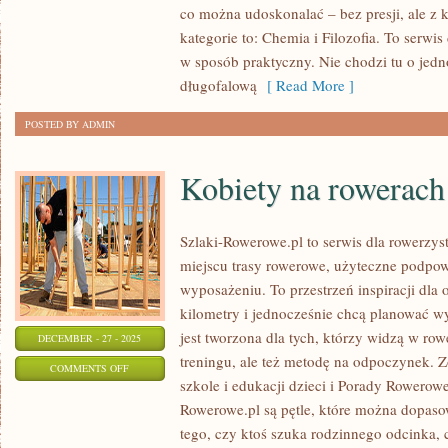
co można udoskonalać – bez presji, ale z
kategorie to: Chemia i Filozofia. To serwis
w sposób praktyczny. Nie chodzi tu o jedn
długofalową
[ Read More ]
POSTED BY ADMIN
Kobiety na rowerach
Szlaki-Rowerowe.pl to serwis dla rowerzys
miejscu trasy rowerowe, użyteczne podpow
wyposażeniu. To przestrzeń inspiracji dla o
kilometry i jednocześnie chcą planować w
jest tworzona dla tych, którzy widzą w row
DECEMBER - 27 - 2025
treningu, ale też metodę na odpoczynek. 
ON
COMMENTS OFF
szkole i edukacji dzieci i Porady Rowerow
KOBIETY
Rowerowe.pl są pętle, które można dopaso
NA
tego, czy ktoś szuka rodzinnego odcinka
ROWERACH