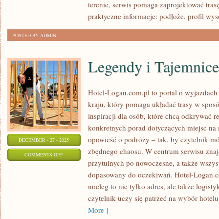
terenie, serwis pomaga zaprojektować trasę
praktyczne informacje: podłoże, profil wys
POSTED BY ADMIN
Legendy i Tajemnice
Hotel-Logan.com.pl to portal o wyjazdac
kraju, który pomaga układać trasy w sposó
inspiracji dla osób, które chcą odkrywać r
konkretnych porad dotyczących miejsc na 
opowieść o podróży – tak, by czytelnik m
DECEMBER - 27 - 2025
zbędnego chaosu. W centrum serwisu znajd
ON
COMMENTS OFF
przytulnych po nowoczesne, a także wszy
LEGENDY
dopasowany do oczekiwań. Hotel-Logan.c
I
nocleg to nie tylko adres, ale także logis
TAJEMNICE
czytelnik uczy się patrzeć na wybór hotelu 
POLSKI
More ]