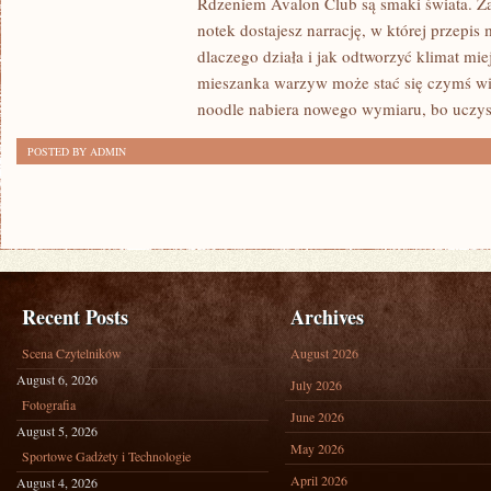
Rdzeniem Avalon Club są smaki świata. Z
AUTORSKIE
notek dostajesz narrację, w której przepis
POŁĄCZENIA
dlaczego działa i jak odtworzyć klimat mie
mieszanka warzyw może stać się czymś wię
SMAKÓW
noodle nabiera nowego wymiaru, bo uczy
I
KUCHNIA
POSTED BY ADMIN
FILIPIŃSKA
Recent Posts
Archives
Scena Czytelników
August 2026
August 6, 2026
July 2026
Fotografia
June 2026
August 5, 2026
May 2026
Sportowe Gadżety i Technologie
April 2026
August 4, 2026