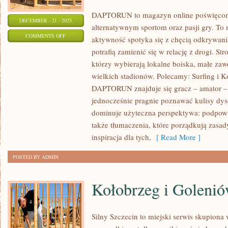
DAPTORUN to magazyn online poświęcony
DECEMBER - 21 - 2025
alternatywnym sportom oraz pasji gry. To 
ON
COMMENTS OFF
aktywność spotyka się z chęcią odkrywania
SPORTY
potrafią zamienić się w relację z drogi. St
TRADYCYJNE
którzy wybierają lokalne boiska, małe zaw
I
wielkich stadionów. Polecamy: Surfing i
REGIONALNE
DAPTORUN znajduje się gracz – amator – k
(NP.
jednocześnie pragnie poznawać kulisy dysc
dominuje użyteczna perspektywa: podpowie
KABADDI,
także tłumaczenia, które porządkują zas
HURLING)
inspiracja dla tych,
[ Read More ]
I
PIŁKA
POSTED BY ADMIN
RĘCZNA
MŁODZIEŻOWA
Kołobrzeg i Goleni
I
AMATORSKA
Silny Szczecin to miejski serwis skupiona wo