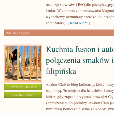
TESTY
recenzje serwisów i FAQ dla początkujący
NOWYCH
kroku. W centrum zainteresowania Magnafl
CZĘŚCI
wydechowy rozumiany szeroko: od przedni
I
katalizatory,
[ Read More ]
AKCESORIÓW
POSTED BY ADMIN
Kuchnia fusion i aut
połączenia smaków 
filipińska
Avalon Club to blog kulinarny, który łącz
DECEMBER - 18 - 2025
inspiracją. To miejsce dla łasuchów, którzy
ON
COMMENTS OFF
lubisz, gdy zapach przypraw prowadzi Cię da
KUCHNIA
zaproszeniem do podróży, Avalon Club je
FUSION
Przeczytaj koniecznie Wina i alkohole świ
I