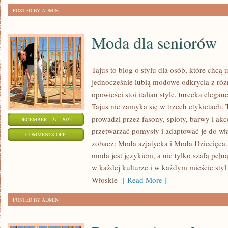
POSTED BY ADMIN
Moda dla seniorów
Tajus to blog o stylu dla osób, które chcą 
jednocześnie lubią modowe odkrycia z różn
opowieści stoi italian style, turecka elega
Tajus nie zamyka się w trzech etykietach.
prowadzi przez fasony, sploty, barwy i akc
DECEMBER - 27 - 2025
przetwarzać pomysły i adaptować je do wł
ON
COMMENTS OFF
zobacz: Moda azjatycka i Moda Dziecięca.
MODA
moda jest językiem, a nie tylko szafą peł
DLA
w każdej kulturze i w każdym mieście st
SENIORÓW
Włoskie
[ Read More ]
POSTED BY ADMIN