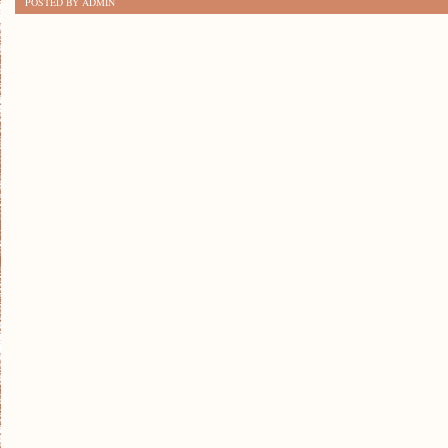
POSTED BY ADMIN
GOTOWANIE
NA
PARZE:
JAK
ODKRYĆ
SMAK
ZDROWIA