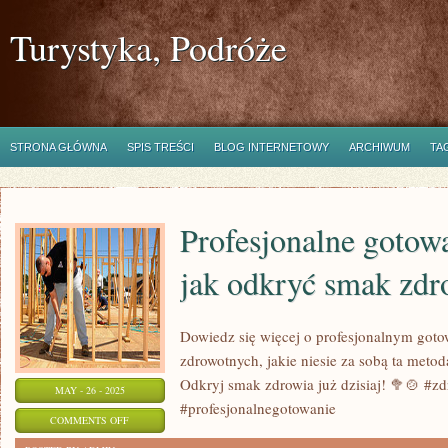
Turystyka, Podróże
STRONA GŁÓWNA
SPIS TREŚCI
BLOG INTERNETOWY
ARCHIWUM
TA
Profesjonalne gotowa
jak odkryć smak zdr
Dowiedz się więcej o profesjonalnym goto
zdrowotnych, jakie niesie za sobą ta meto
Odkryj smak zdrowia już dzisiaj! 🥦🍲 #
MAY - 26 - 2025
#profesjonalnegotowanie
ON
COMMENTS OFF
PROFESJONALNE