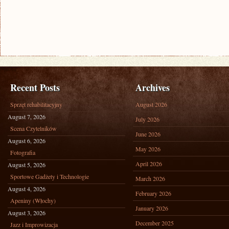
Recent Posts
Archives
Sprzęt rehabilitacyjny
August 2026
August 7, 2026
July 2026
Scena Czytelników
June 2026
August 6, 2026
May 2026
Fotografia
April 2026
August 5, 2026
Sportowe Gadżety i Technologie
March 2026
August 4, 2026
February 2026
Apeniny (Włochy)
January 2026
August 3, 2026
December 2025
Jazz i Improwizacja