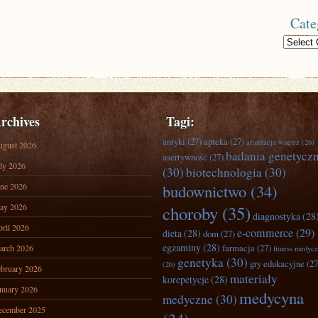
Cate
Categories
rchives
Tagi:
antyki
(27)
apteka
(27)
aranżacja wnętrz
(26)
ugust 2026
badania genetycz
asertywność
(27)
ly 2026
(30)
biotechnologia
(30)
ne 2026
budownictwo
(34)
ay 2026
choroby
(35)
diagnostyka
(28
ril 2026
e-commerce
(29)
dieta
(28)
dom
(27)
egzaminy
(28)
farmacja
(27)
arch 2026
fitness medyc
genetyka
(30)
gry edukacyjne
(27
(26)
bruary 2026
materiały
korepetycje
(28)
nuary 2026
medycyna
medyczne
(30)
ecember 2025