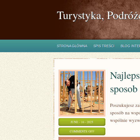
Turystyka, Podróż
STRONA GŁÓWNA
SPIS TREŚCI
BLOG INT
Najleps
sposob 
Poszukujesz za
sposób na wspó
wspólnie wyzw
JUNE - 16 - 2025
ON
COMMENTS OFF
NAJLEPSZE