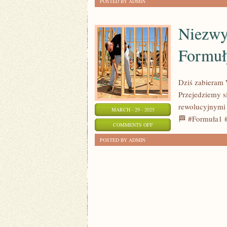
POSTED BY ADMIN
GRY
DLA
Niezwyk
DWOJGA:
Formuł
NAJLEPSZY
SPOSOB
NA
Dziś zabieram 
WSPOLNE
Przejedziemy 
SPĘDZANIE
rewolucyjnymi 
MARCH - 29 - 2025
CZASU!
🏁 #Formuła1 #
ON
COMMENTS OFF
NIEZWYKŁA
POSTED BY ADMIN
PODRÓŻ
PRZEZ
HISTORIĘ
FORMUŁY
1