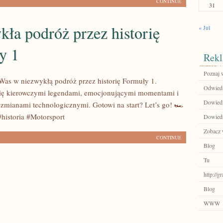
CONTINUE
31
ła podróż przez historię
« Jul
y 1
Rekl
Poznaj w
Was w niezwykłą podróż przez historię Formuły 1.
Odwiedź
się kierowczymi legendami, emocjonującymi momentami i
Dowiedz 
zmianami technologicznymi. Gotowi na start? Let’s go! 🏎️
historia #Motorsport
Dowiedz
Zobacz 
CONTINUE
Blog
Tu
http://
Blog
WWW