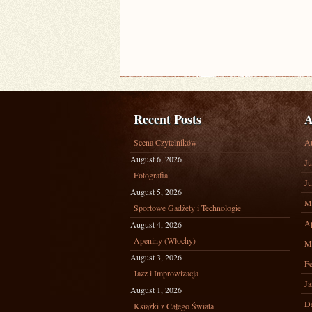
Recent Posts
A
Scena Czytelników
A
August 6, 2026
Ju
Fotografia
Ju
August 5, 2026
M
Sportowe Gadżety i Technologie
Ap
August 4, 2026
Apeniny (Włochy)
M
August 3, 2026
Fe
Jazz i Improwizacja
Ja
August 1, 2026
D
Książki z Całego Świata