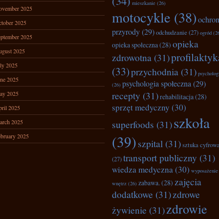
(34)
mieszkanie
(26)
ovember 2025
motocykle
(38)
ochro
tober 2025
przyrody
(29)
odchudzanie
(27)
ogród
(2
ptember 2025
opieka
opieka społeczna
(28)
ugust 2025
profilaktyk
zdrowotna
(31)
ly 2025
(33)
przychodnia
(31)
psycholog
ne 2025
psychologia społeczna
(29)
(26)
recepty
(31)
ay 2025
rehabilitacja
(28)
sprzęt medyczny
(30)
ril 2025
szkoła
arch 2025
superfoods
(31)
bruary 2025
(39)
szpital
(31)
sztuka cyfrow
transport publiczny
(31)
(27)
wiedza medyczna
(30)
wyposażenie
zajęcia
zabawa.
(28)
wnętrz
(26)
dodatkowe
(31)
zdrowe
zdrowie
żywienie
(31)