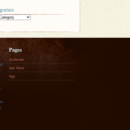
gories
Pages
Archiwum
ne
Spis Treści
Tagi
)
zny
)