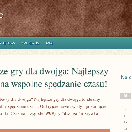
e
ERNETOWY
ARCHIWUM
TAGI
ze gry dla dwojga: Najlepszy
Kale
na wspolne spędzanie czasu!
M
bawy dla dwojga? Najlepsze gry dla dwojga to idealny
lne spędzanie czasu. Odkryjcie nowe światy i pokonujcie
3
ania! Czas na przygodę! 🎮 #gry #dwojga #rozrywka
10
17
24