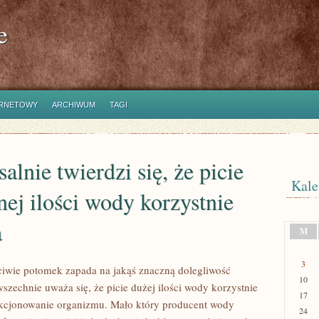
e
ERNETOWY
ARCHIWUM
TAGI
alnie twierdzi się, że picie
Kale
nej ilości wody korzystnie
a
M
3
ciwie potomek zapada na jakąś znaczną dolegliwość
10
szechnie uważa się, że picie dużej ilości wody korzystnie
17
kcjonowanie organizmu. Mało który producent wody
24