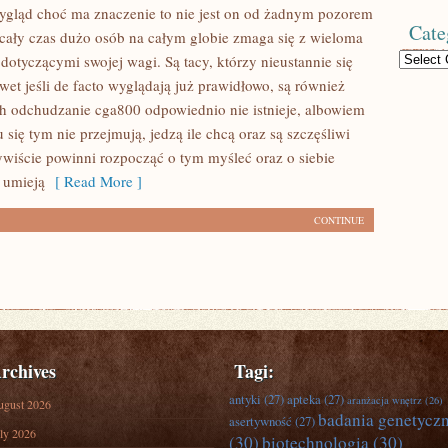
wygląd choć ma znaczenie to nie jest on od żadnym pozorem
Cate
 cały czas dużo osób na całym globie zmaga się z wieloma
Categories
dotyczącymi swojej wagi. Są tacy, którzy nieustannie się
et jeśli de facto wyglądają już prawidłowo, są również
ych odchudzanie cga800 odpowiednio nie istnieje, albowiem
u się tym nie przejmują, jedzą ile chcą oraz są szczęśliwi
wiście powinni rozpocząć o tym myśleć oraz o siebie
 umieją
[ Read More ]
CONTINUE
rchives
Tagi:
antyki
(27)
apteka
(27)
aranżacja wnętrz
(26)
ugust 2026
badania genetycz
asertywność
(27)
ly 2026
(30)
biotechnologia
(30)