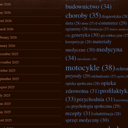
ne 2026
budownictwo
(34)
ay 2026
choroby
(35)
diagnostyka
(28
ril 2026
e-commerce
(29)
dieta
(28)
dom
(27)
egzaminy
(28)
farmacja
(27)
arch 2026
fitness medyc
genetyka
(30)
gry edukacyjne
(27
(26)
bruary 2026
materiały
korepetycje
(28)
nuary 2026
medycyna
medyczne
(30)
ecember 2025
(34)
mieszkanie
(26)
ovember 2025
motocykle
(38)
ochro
tober 2025
przyrody
(29)
odchudzanie
(27)
ogród
(2
ptember 2025
opieka
opieka społeczna
(28)
ugust 2025
profilaktyk
zdrowotna
(31)
ly 2025
(33)
przychodnia
(31)
psycholog
ne 2025
psychologia społeczna
(29)
(26)
recepty
(31)
ay 2025
rehabilitacja
(28)
sprzęt medyczny
(30)
ril 2025