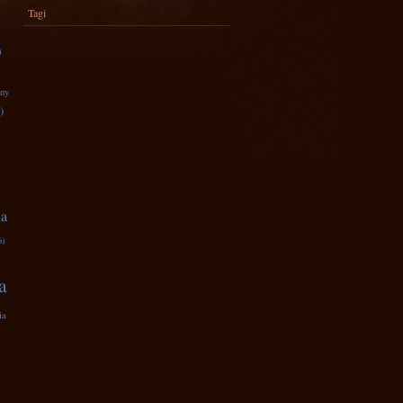
Tagi
)
zny
)
na
6)
a
ia