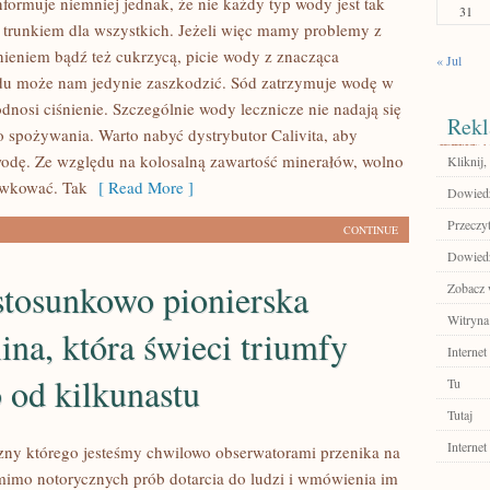
formuje niemniej jednak, że nie każdy typ wody jest tak
31
runkiem dla wszystkich. Jeżeli więc mamy problemy z
nieniem bądź też cukrzycą, picie wody z znacząca
« Jul
du może nam jedynie zaszkodzić. Sód zatrzymuje wodę w
dnosi ciśnienie. Szczególnie wody lecznicze nie nadają się
Rekl
 spożywania. Warto nabyć dystrybutor Calivita, aby
wodę. Ze względu na kolosalną zawartość minerałów, wolno
Kliknij,
awkować. Tak
[ Read More ]
Dowiedz 
Przeczyt
CONTINUE
Dowiedz 
 stosunkowo pionierska
Zobacz w
Witryna
ina, która świeci triumfy
Internet
 od kilkunastu
Tu
Tutaj
Internet
zny którego jesteśmy chwilowo obserwatorami przenika na
mimo notorycznych prób dotarcia do ludzi i wmówienia im