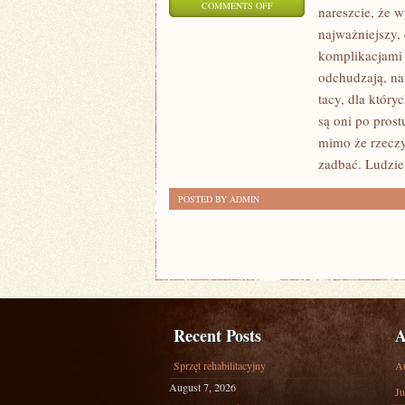
ON
COMMENTS OFF
nareszcie, że 
JEST
najważniejszy,
TO
komplikacjami 
STOSUNKOWO
odchudzają, naw
PIONIERSKA
tacy, dla któr
DYSCYPLINA,
są oni po prost
mimo że rzeczy
KTÓRA
zadbać. Ludzie
ŚWIECI
TRIUMFY
POSTED BY ADMIN
DOPIERO
OD
KILKUNASTU
Recent Posts
A
Sprzęt rehabilitacyjny
A
August 7, 2026
Ju