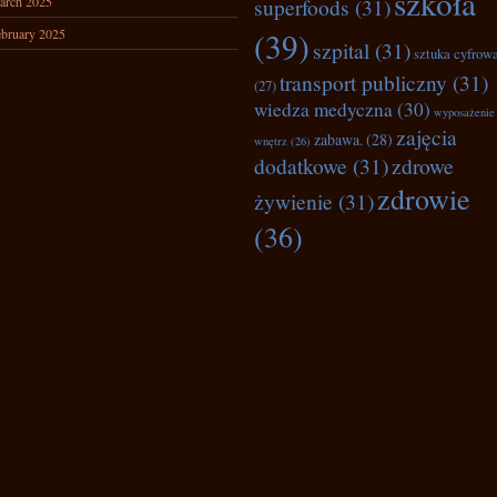
szkoła
arch 2025
superfoods
(31)
bruary 2025
(39)
szpital
(31)
sztuka cyfrow
transport publiczny
(31)
(27)
wiedza medyczna
(30)
wyposażenie
zajęcia
zabawa.
(28)
wnętrz
(26)
dodatkowe
(31)
zdrowe
zdrowie
żywienie
(31)
(36)