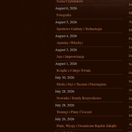
Scena Czytelników
Ju
August 6, 2026
M
Fotografia
Ap
August 5, 2026
Sportowe Gadżety i Technologie
M
August 4, 2026
Fe
Apeniny (Włochy)
Ja
August 3, 2026
D
Jazz i Improwizacja
August 1, 2026
N
Książki z Całego Świata
Oc
July 30, 2026
Se
Moda i Styl z Tuszem i Piercingiem
A
July 28, 2026
Nowinki i Trendy Rozrywkowe
Ju
July 28, 2026
Ju
Treningi i Plany Ćwiczeń
M
July 26, 2026
Ap
Plaże, Wyspy i Oceaniczne Rajskie Zakątki