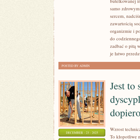
butelkowanej in
TWIERDZI
samo zdrowym t
SIĘ,
sercem, nadciś
ŻE
zawartością so
PICIE
organizmie i po
do codziennego
KOLOSALNEJ
zadbać o pitą 
ILOŚCI
je łatwo przed
WODY
KORZYSTNIE
POSTED BY ADMIN
WPŁYWA
Jest to
dyscypl
dopiero
Wzrost technic
DECEMBER - 23 - 2025
To kłopotliwe 