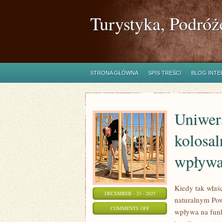
Turystyka, Podróż
STRONA GŁÓWNA
SPIS TREŚCI
BLOG INT
Uniwers
kolosal
wpływ
Kiedy tak właś
DECEMBER - 23 - 2025
naturalnym Pow
ON
COMMENTS OFF
wpływa na fun
UNIWERSALNIE