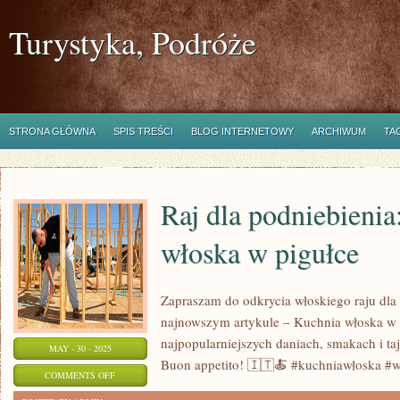
Turystyka, Podróże
STRONA GŁÓWNA
SPIS TREŚCI
BLOG INTERNETOWY
ARCHIWUM
TA
Raj dla podniebienia
włoska w pigułce
Zapraszam do odkrycia włoskiego raju dl
najnowszym artykule – Kuchnia włoska w 
najpopularniejszych daniach, smakach i ta
MAY - 30 - 2025
Buon appetito! 🇮🇹🍝 #kuchniawłoska #w
ON
COMMENTS OFF
RAJ