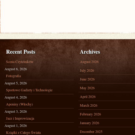
Recent Posts
Archives
Scena Czytelników
August 2026
August 6, 2026
July 2026
Fotografia
June 2026
August 5, 2026
May 2026
Sportowe Gadżety i Technologie
April 2026
August 4, 2026
Apeniny (Włochy)
March 2026
August 3, 2026
February 2026
Jazz i Improwizacja
January 2026
August 1, 2026
December 2025
Książki z Całego Świata