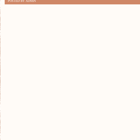
POSTED BY ADMIN
DLA
PODNIEBIENIA:
KUCHNIA
WŁOSKA
W
PIGUŁCE