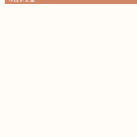
POSTED BY ADMIN
SKUTECZNYCH
SPOSOBÓW
NA
UTRZYMANIE
PORZĄDKU
W
DOMU