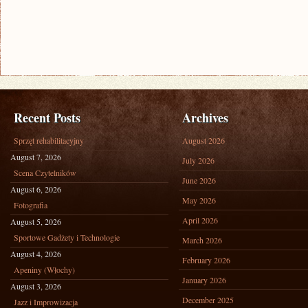
Recent Posts
Archives
Sprzęt rehabilitacyjny
August 2026
August 7, 2026
July 2026
Scena Czytelników
June 2026
August 6, 2026
May 2026
Fotografia
April 2026
August 5, 2026
Sportowe Gadżety i Technologie
March 2026
August 4, 2026
February 2026
Apeniny (Włochy)
January 2026
August 3, 2026
December 2025
Jazz i Improwizacja