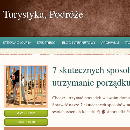
Turystyka, Podróże
STRONA GŁÓWNA
SPIS TREŚCI
BLOG INTERNETOWY
ARCHIWUM
TA
7 skutecznych sposo
utrzymanie porządk
Chcesz utrzymać porządek w swoim domu, 
Sprawdź nasze 7 skutecznych sposobów na
swoich czterech kątach! 💪🏠 #porządki 
MAY - 1 - 2025
ON
COMMENTS OFF
7