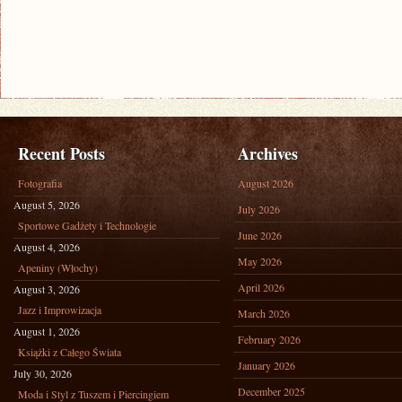
Recent Posts
Archives
Fotografia
August 2026
August 5, 2026
July 2026
Sportowe Gadżety i Technologie
June 2026
August 4, 2026
May 2026
Apeniny (Włochy)
April 2026
August 3, 2026
Jazz i Improwizacja
March 2026
August 1, 2026
February 2026
Książki z Całego Świata
January 2026
July 30, 2026
December 2025
Moda i Styl z Tuszem i Piercingiem