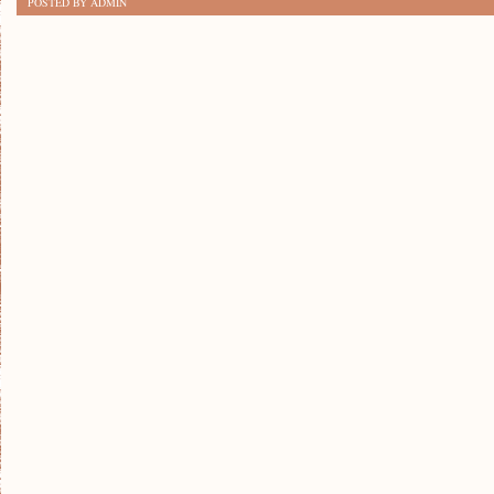
POSTED BY ADMIN
KROKÓW
DO
STWORZENIA
PRZYTULNEGO
WNĘTRZA