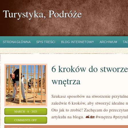
Turystyka, Podróże
STRONA GŁÓWNA
SPIS TREŚCI
BLOG INTERNETOWY
ARCHIWUM
TA
6 kroków do stworze
wnętrza
Szukasz sposobów na stworzenie przytuln
zaledwie 6 kroków, aby stworzyć idealne m
Oto jak to zrobić! Zachęcam do przeczyt
MARCH - 8 - 2025
artykułu na blogu. 🛋️🏡 #wnętrza #przytu
ON
COMMENTS OFF
6