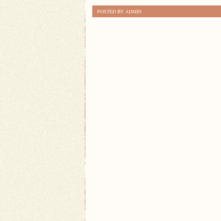
EFEKTYWNYCH
POSTED BY ADMIN
ĆWICZEŃ
DO
TRENINGU
W
DOMU