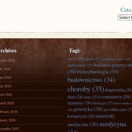
Cate
Categories
rchives
Tagi:
antyki
(27)
apteka
(27)
aranżacja wnętrz
(26)
ugust 2026
badania genetycz
asertywność
(27)
ly 2026
(30)
biotechnologia
(30)
ne 2026
budownictwo
(34)
ay 2026
choroby
(35)
diagnostyka
(28
ril 2026
e-commerce
(29)
dieta
(28)
dom
(27)
egzaminy
(28)
farmacja
(27)
arch 2026
fitness medyc
genetyka
(30)
gry edukacyjne
(27
(26)
bruary 2026
materiały
korepetycje
(28)
nuary 2026
medycyna
medyczne
(30)
ecember 2025