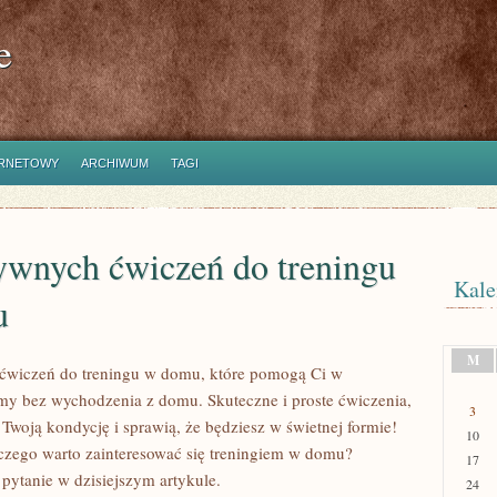
e
ERNETOWY
ARCHIWUM
TAGI
tywnych ćwiczeń do treningu
Kale
u
M
 ćwiczeń do treningu w domu, które pomogą Ci w
my bez wychodzenia z domu. Skuteczne i proste ćwiczenia,
3
Twoją kondycję i sprawią, że będziesz w świetnej formie!
10
aczego warto zainteresować się treningiem w domu?
17
pytanie w dzisiejszym artykule.
24