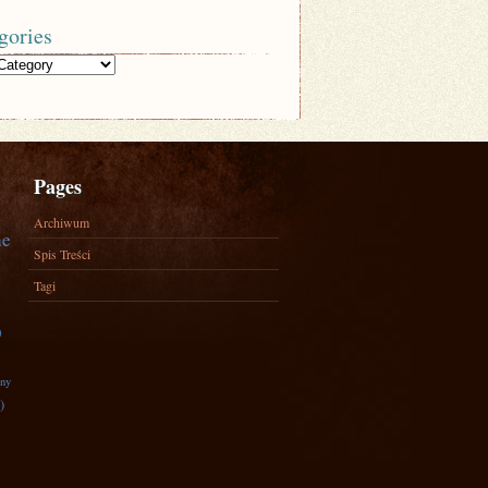
gories
Pages
Archiwum
ne
Spis Treści
Tagi
)
zny
)