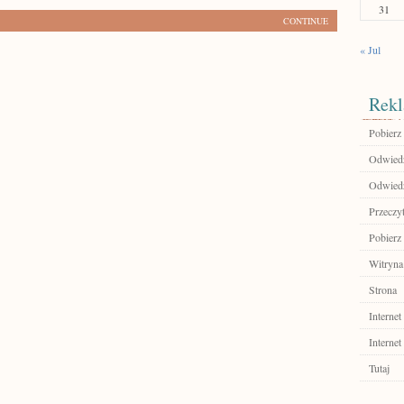
31
CONTINUE
« Jul
Rekl
Pobierz 
Odwiedź 
Odwiedź
Przeczyt
Pobierz
Witryna
Strona
Internet
Internet
Tutaj