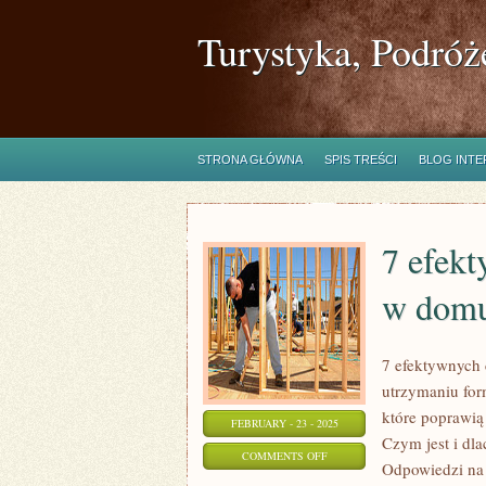
Turystyka, Podróż
STRONA GŁÓWNA
SPIS TREŚCI
BLOG INT
7 efek
w dom
7 efektywnych
utrzymaniu for
które poprawią 
FEBRUARY - 23 - 2025
Czym jest i dl
ON
COMMENTS OFF
Odpowiedzi na 
7