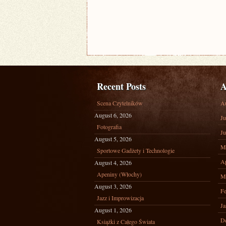
Recent Posts
A
Scena Czytelników
A
August 6, 2026
Ju
Fotografia
Ju
August 5, 2026
M
Sportowe Gadżety i Technologie
Ap
August 4, 2026
Apeniny (Włochy)
M
August 3, 2026
Fe
Jazz i Improwizacja
Ja
August 1, 2026
D
Książki z Całego Świata