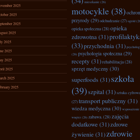
(34)
mieszkanie
(26)
ovember 2025
motocykle
(38)
ochro
tober 2025
przyrody
(29)
odchudzanie
(27)
ogród
(2
ptember 2025
opieka
opieka społeczna
(28)
ugust 2025
profilaktyk
zdrowotna
(31)
ly 2025
(33)
przychodnia
(31)
psycholog
ne 2025
psychologia społeczna
(29)
(26)
recepty
(31)
ay 2025
rehabilitacja
(28)
sprzęt medyczny
(30)
ril 2025
szkoła
arch 2025
superfoods
(31)
bruary 2025
(39)
szpital
(31)
sztuka cyfrow
transport publiczny
(31)
(27)
wiedza medyczna
(30)
wyposażenie
zajęcia
zabawa.
(28)
wnętrz
(26)
dodatkowe
(31)
zdrowe
zdrowie
żywienie
(31)