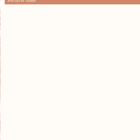
POSTED BY ADMIN
SKUTECZNYCH
STRATEGII
ZARZĄDZANIA
ZESPOŁEM