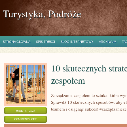
Turystyka, Podróże
STRONA GŁÓWNA
SPIS TREŚCI
BLOG INTERNETOWY
ARCHIWUM
TA
10 skutecznych strat
zespołem
Zarządzanie zespołem to sztuka, która wy
Sprawdź 10 skutecznych sposobów, aby e
teamem i osiągnąć sukces! #zarządzanieze
JUNE - 8 - 2025
ON
COMMENTS OFF
10