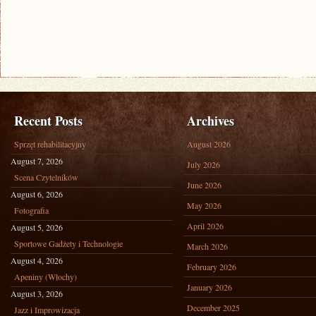
Recent Posts
Archives
Sprzęt rehabilitacyjny
August 2026
August 7, 2026
July 2026
Scena Czytelników
June 2026
August 6, 2026
May 2026
Fotografia
April 2026
August 5, 2026
Sportowe Gadżety i Technologie
March 2026
August 4, 2026
February 2026
Apeniny (Włochy)
January 2026
August 3, 2026
December 2025
Jazz i Improwizacja