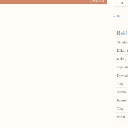
CONTINUE
31
« Jul
Rekl
Skontakt
Kliknij t
Kliknij,
https://
Dowiedz 
Tutaj
Serwis
Internet
Tutaj
Portal