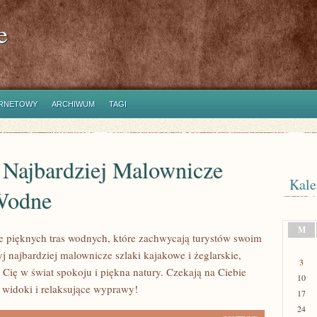
e
ERNETOWY
ARCHIWUM
TAGI
 Najbardziej Malownicze
Kale
Wodne
M
e pięknych tras wodnych, które zachwycają turystów swoim
j najbardziej malownicze szlaki kajakowe i żeglarskie,
3
 Cię w świat spokoju i piękna natury. Czekają na Ciebie
10
widoki i relaksujące wyprawy!
17
24