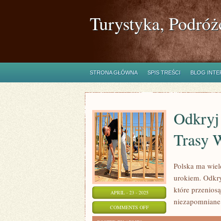
Turystyka, Podróż
STRONA GŁÓWNA
SPIS TREŚCI
BLOG INT
Odkryj
Trasy 
Polska ma wiel
urokiem. Odkry
które przeniosą
APRIL - 23 - 2025
niezapomniane 
ON
COMMENTS OFF
ODKRYJ