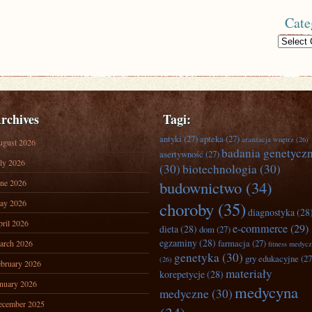
Cate
Categories
rchives
Tagi:
antyki
(27)
apteka
(27)
aranżacja wnętrz
(26)
ugust 2026
badania genetycz
asertywność
(27)
ly 2026
(30)
biotechnologia
(30)
ne 2026
budownictwo
(34)
ay 2026
choroby
(35)
diagnostyka
(28
ril 2026
e-commerce
(29)
dieta
(28)
dom
(27)
egzaminy
(28)
farmacja
(27)
arch 2026
fitness medyc
genetyka
(30)
gry edukacyjne
(27
(26)
bruary 2026
materiały
korepetycje
(28)
nuary 2026
medycyna
medyczne
(30)
ecember 2025