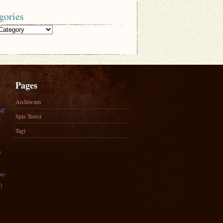
gories
Pages
Archiwum
ne
Spis Treści
Tagi
)
zny
)