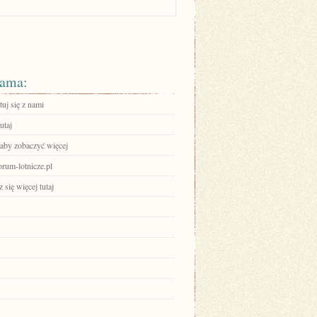
ama:
uj się z nami
utaj
 aby zobaczyć więcej
forum-lotnicze.pl
się więcej tutaj