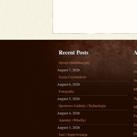
Recent Posts
A
Sprzęt rehabilitacyjny
A
August 7, 2026
Ju
Scena Czytelników
Ju
August 6, 2026
M
Fotografia
Ap
August 5, 2026
Sportowe Gadżety i Technologie
M
August 4, 2026
Fe
Apeniny (Włochy)
Ja
August 3, 2026
D
Jazz i Improwizacja