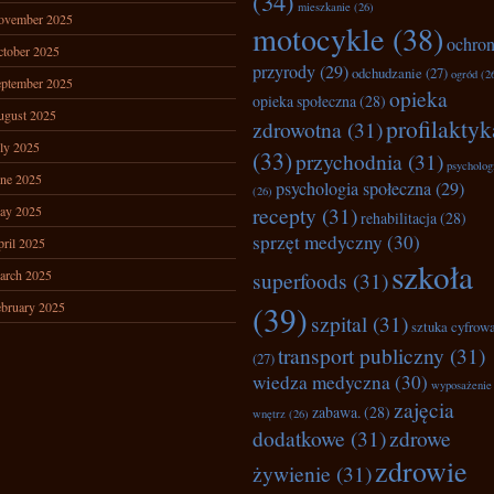
(34)
mieszkanie
(26)
ovember 2025
motocykle
(38)
ochro
tober 2025
przyrody
(29)
odchudzanie
(27)
ogród
(2
ptember 2025
opieka
opieka społeczna
(28)
ugust 2025
profilaktyk
zdrowotna
(31)
ly 2025
(33)
przychodnia
(31)
psycholog
ne 2025
psychologia społeczna
(29)
(26)
recepty
(31)
ay 2025
rehabilitacja
(28)
sprzęt medyczny
(30)
ril 2025
szkoła
arch 2025
superfoods
(31)
bruary 2025
(39)
szpital
(31)
sztuka cyfrow
transport publiczny
(31)
(27)
wiedza medyczna
(30)
wyposażenie
zajęcia
zabawa.
(28)
wnętrz
(26)
dodatkowe
(31)
zdrowe
zdrowie
żywienie
(31)