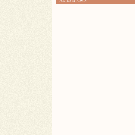
POSTED BY ADMIN
NAJBARDZIEJ
MALOWNICZE
TRASY
WODNE