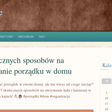
e
ERNETOWY
ARCHIWUM
TAGI
ecznych sposobów na
Kale
anie porządku w domu
M
ć porządek w swoim domu, ale nie wiesz od czego zacząć?
7 skutecznych sposobów na utrzymanie ładu i harmonii w
3
h kątach! 💪🏠 #porządki #dom #organizacja
10
17
24