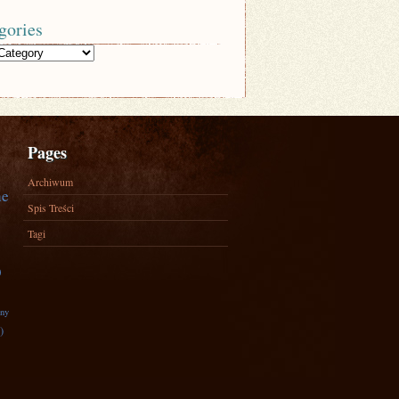
gories
Pages
Archiwum
ne
Spis Treści
Tagi
)
zny
)