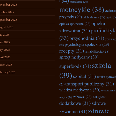
(34)
mieszkanie
(26)
ovember 2025
motocykle
(38)
ochro
tober 2025
przyrody
(29)
odchudzanie
(27)
ogród
(2
ptember 2025
opieka
opieka społeczna
(28)
ugust 2025
profilaktyk
zdrowotna
(31)
ly 2025
(33)
przychodnia
(31)
psycholog
ne 2025
psychologia społeczna
(29)
(26)
recepty
(31)
ay 2025
rehabilitacja
(28)
sprzęt medyczny
(30)
ril 2025
szkoła
arch 2025
superfoods
(31)
bruary 2025
(39)
szpital
(31)
sztuka cyfrow
transport publiczny
(31)
(27)
wiedza medyczna
(30)
wyposażenie
zajęcia
zabawa.
(28)
wnętrz
(26)
dodatkowe
(31)
zdrowe
zdrowie
żywienie
(31)