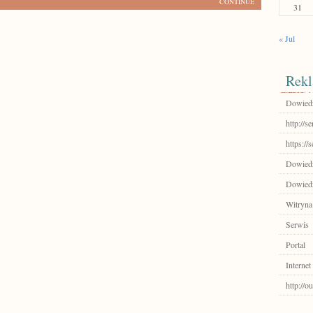
CONTINUE
31
« Jul
Rekl
Dowiedz 
http://s
https://
Dowiedz 
Dowiedz
Witryna
Serwis
Portal
Internet
http://o