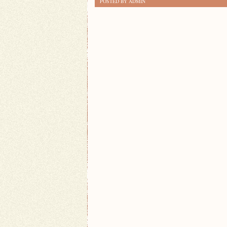
POSTED BY ADMIN
SKUTECZNYCH
SPOSOBÓW
NA
UTRZYMANIE
PORZĄDKU
W
DOMU