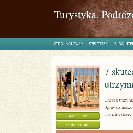
Turystyka, Podróż
STRONA GŁÓWNA
SPIS TREŚCI
BLOG INT
7 skut
utrzym
Chcesz utrzyma
Sprawdź nasze 
swoich czterec
MAY - 1 - 2025
ON
COMMENTS OFF
7