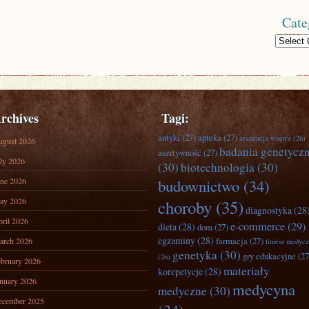
Cate
Categories
rchives
Tagi:
antyki
(27)
apteka
(27)
aranżacja wnętrz
(26)
ugust 2026
badania genetycz
asertywność
(27)
ly 2026
(30)
biotechnologia
(30)
ne 2026
budownictwo
(34)
ay 2026
choroby
(35)
diagnostyka
(28
ril 2026
e-commerce
(29)
dieta
(28)
dom
(27)
egzaminy
(28)
farmacja
(27)
arch 2026
fitness medyc
genetyka
(30)
gry edukacyjne
(27
(26)
bruary 2026
materiały
korepetycje
(28)
nuary 2026
medycyna
medyczne
(30)
ecember 2025