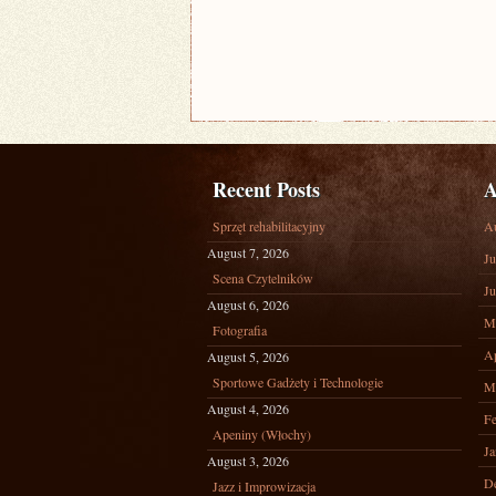
Recent Posts
A
Sprzęt rehabilitacyjny
A
August 7, 2026
Ju
Scena Czytelników
Ju
August 6, 2026
M
Fotografia
Ap
August 5, 2026
Sportowe Gadżety i Technologie
M
August 4, 2026
Fe
Apeniny (Włochy)
Ja
August 3, 2026
D
Jazz i Improwizacja