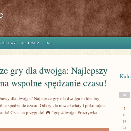
e
ERNETOWY
ARCHIWUM
TAGI
ze gry dla dwojga: Najlepszy
Kale
na wspolne spędzanie czasu!
M
bawy dla dwojga? Najlepsze gry dla dwojga to idealny
lne spędzanie czasu. Odkryjcie nowe światy i pokonujcie
3
ania! Czas na przygodę! 🎮 #gry #dwojga #rozrywka
10
17
24