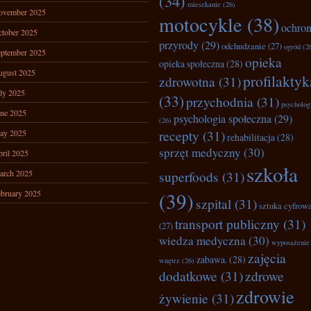
(34)
mieszkanie
(26)
ovember 2025
motocykle
(38)
ochro
tober 2025
przyrody
(29)
odchudzanie
(27)
ogród
(2
ptember 2025
opieka
opieka społeczna
(28)
ugust 2025
profilaktyk
zdrowotna
(31)
ly 2025
(33)
przychodnia
(31)
psycholog
ne 2025
psychologia społeczna
(29)
(26)
recepty
(31)
ay 2025
rehabilitacja
(28)
sprzęt medyczny
(30)
ril 2025
szkoła
arch 2025
superfoods
(31)
bruary 2025
(39)
szpital
(31)
sztuka cyfrow
transport publiczny
(31)
(27)
wiedza medyczna
(30)
wyposażenie
zajęcia
zabawa.
(28)
wnętrz
(26)
dodatkowe
(31)
zdrowe
zdrowie
żywienie
(31)