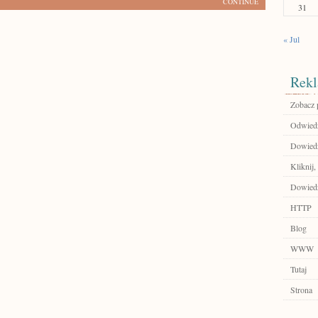
CONTINUE
31
« Jul
Rekl
Zobacz 
Odwied
Dowiedz
Kliknij,
Dowiedz 
HTTP
Blog
WWW
Tutaj
Strona