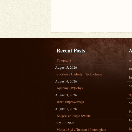
Recent Posts
A
Fotografia
A
August 5, 2026
Ju
Sportowe Gadżety i Technologie
Ju
August 4, 2026
M
Apeniny (Włochy)
Ap
August 3, 2026
Jazz i Improwizacja
M
August 1, 2026
Fe
Książki z Całego Świata
Ja
July 30, 2026
D
Moda i Styl z Tuszem i Piercingiem