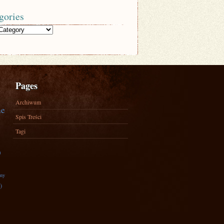
gories
Pages
Archiwum
ne
Spis Treści
Tagi
)
zny
)