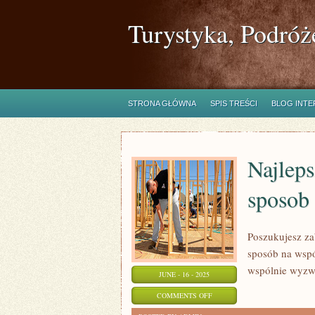
Turystyka, Podróż
STRONA GŁÓWNA
SPIS TREŚCI
BLOG INT
Najleps
sposob 
Poszukujesz za
sposób na wspó
wspólnie wyzw
JUNE - 16 - 2025
ON
COMMENTS OFF
NAJLEPSZE