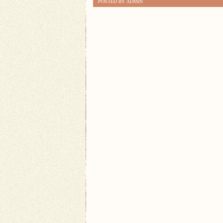
POSTED BY ADMIN
GRY
DLA
DWOJGA:
NAJLEPSZY
SPOSOB
NA
WSPOLNE
SPĘDZANIE
CZASU!