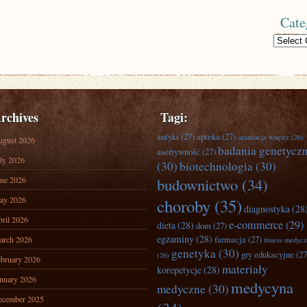
Cate
Categories
rchives
Tagi:
antyki
(27)
apteka
(27)
aranżacja wnętrz
(26)
ugust 2026
badania genetycz
asertywność
(27)
ly 2026
(30)
biotechnologia
(30)
ne 2026
budownictwo
(34)
ay 2026
choroby
(35)
diagnostyka
(28
ril 2026
e-commerce
(29)
dieta
(28)
dom
(27)
egzaminy
(28)
farmacja
(27)
arch 2026
fitness medyc
genetyka
(30)
gry edukacyjne
(27
(26)
bruary 2026
materiały
korepetycje
(28)
nuary 2026
medycyna
medyczne
(30)
ecember 2025