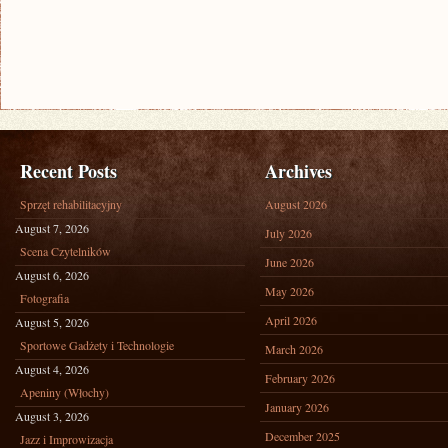
Recent Posts
Archives
Sprzęt rehabilitacyjny
August 2026
August 7, 2026
July 2026
Scena Czytelników
June 2026
August 6, 2026
May 2026
Fotografia
April 2026
August 5, 2026
Sportowe Gadżety i Technologie
March 2026
August 4, 2026
February 2026
Apeniny (Włochy)
January 2026
August 3, 2026
December 2025
Jazz i Improwizacja