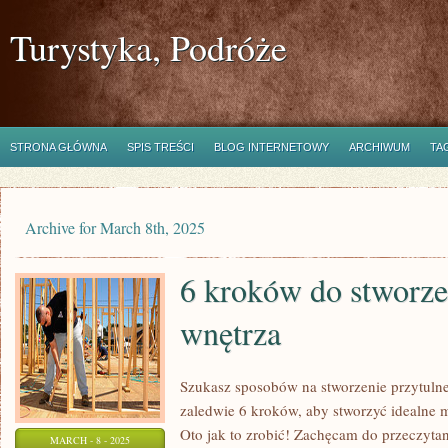
Turystyka, Podróże
STRONA GŁÓWNA
SPIS TREŚCI
BLOG INTERNETOWY
ARCHIWUM
TA
Archive for March 8th, 2025
6 kroków do stworze
wnętrza
Szukasz sposobów na stworzenie przytuln
zaledwie 6 kroków, aby stworzyć idealne m
Oto jak to zrobić! Zachęcam do przeczyt
MARCH - 8 - 2025