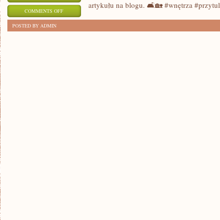
artykułu na blogu. 🛋️🏡 #wnętrza #przytu
ON
COMMENTS OFF
6
POSTED BY ADMIN
KROKÓW
DO
STWORZENIA
PRZYTULNEGO
WNĘTRZA