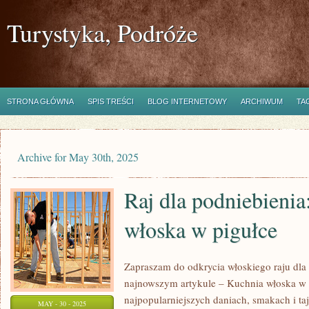
Turystyka, Podróże
STRONA GŁÓWNA
SPIS TREŚCI
BLOG INTERNETOWY
ARCHIWUM
TA
Archive for May 30th, 2025
Raj dla podniebienia
włoska w pigułce
Zapraszam do odkrycia włoskiego raju dl
najnowszym artykule – Kuchnia włoska w 
najpopularniejszych daniach, smakach i ta
MAY - 30 - 2025