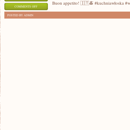
Buon appetito! 🇮🇹🍝 #kuchniawłoska #w
ON
COMMENTS OFF
RAJ
POSTED BY ADMIN
DLA
PODNIEBIENIA:
KUCHNIA
WŁOSKA
W
PIGUŁCE