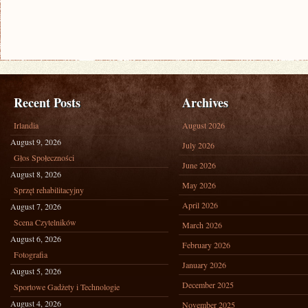
Recent Posts
Archives
Irlandia
August 2026
August 9, 2026
July 2026
Głos Społeczności
June 2026
August 8, 2026
May 2026
Sprzęt rehabilitacyjny
April 2026
August 7, 2026
Scena Czytelników
March 2026
August 6, 2026
February 2026
Fotografia
January 2026
August 5, 2026
December 2025
Sportowe Gadżety i Technologie
August 4, 2026
November 2025