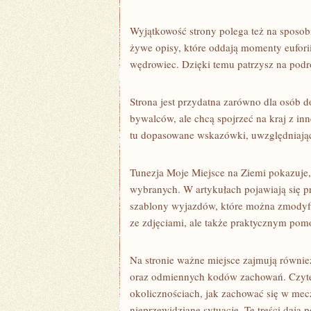
Wyjątkowość strony polega też na sposob
żywe opisy, które oddają momenty euforii,
wędrowiec. Dzięki temu patrzysz na podró
Strona jest przydatna zarówno dla osób d
bywalców, ale chcą spojrzeć na kraj z in
tu dopasowane wskazówki, uwzględniając
Tunezja Moje Miejsce na Ziemi pokazuje,
wybranych. W artykułach pojawiają się pr
szablony wyjazdów, które można zmodyfi
ze zdjęciami, ale także praktycznym pom
Na stronie ważne miejsce zajmują również
oraz odmiennych kodów zachowań. Czytel
okolicznościach, jak zachować się w mecz
nieprzewidziane sytuacje. Te treści dają 