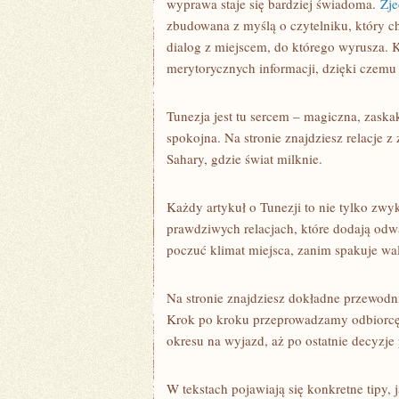
wyprawa staje się bardziej świadoma.
Zje
zbudowana z myślą o czytelniku, który ch
dialog z miejscem, do którego wyrusza. 
merytorycznych informacji, dzięki czemu o
Tunezja jest tu sercem – magiczna, zaska
spokojna. Na stronie znajdziesz relacje z
Sahary, gdzie świat milknie.
Każdy artykuł o Tunezji to nie tylko zwyk
prawdziwych relacjach, które dodają od
poczuć klimat miejsca, zanim spakuje wal
Na stronie znajdziesz dokładne przewodnik
Krok po kroku przeprowadzamy odbiorcę 
okresu na wyjazd, aż po ostatnie decyzje
W tekstach pojawiają się konkretne tipy, 