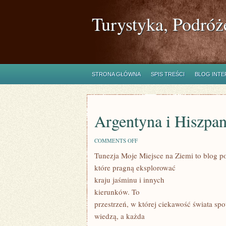
Turystyka, Podróż
STRONA GŁÓWNA
SPIS TREŚCI
BLOG INT
Argentyna i Hiszpan
ON
COMMENTS OFF
ARGENTYNA
Tunezja Moje Miejsce na Ziemi to blog p
I
HISZPANIA
które pragną eksplorować
kraju jaśminu i innych
kierunków. To
przestrzeń, w której ciekawość świata spo
wiedzą, a każda