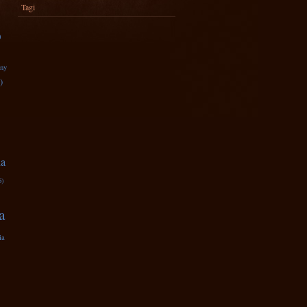
Tagi
)
zny
)
na
6)
a
ia