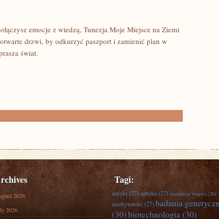
 połączysz emocje z wiedzą, Tunezja Moje Miejsce na Ziemi
otwarte drzwi, by odkurzyć paszport i zamienić plan w
prasza świat.
rchives
Tagi:
antyki
(27)
apteka
(27)
aranżacja wnętrz
(26)
ugust 2026
badania genetycz
asertywność
(27)
ly 2026
(30)
biotechnologia
(30)