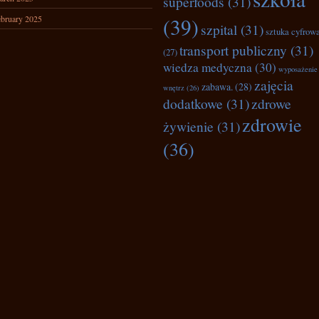
superfoods
(31)
bruary 2025
(39)
szpital
(31)
sztuka cyfrow
transport publiczny
(31)
(27)
wiedza medyczna
(30)
wyposażenie
zajęcia
zabawa.
(28)
wnętrz
(26)
dodatkowe
(31)
zdrowe
zdrowie
żywienie
(31)
(36)