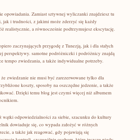
ie opowiadania. Zamiast sztywnej wyliczanki znajdziesz tu
 jak i trudności, z jakimi może zderzyć się każdy
ż realistycznie, a równocześnie podtrzymujesz ekscytację.
opiero zaczynających przygodę z Tunezją, jak i dla stałych
nej perspektywy. samotne podróżniczki i podróżnicy znajdą
e tempo zwiedzania, a także indywidualne potrzeby.
 że zwiedzanie nie musi być zarezerwowane tylko dla
zybliżone koszty, sposoby na oszczędne jedzenie, a także
kować. Dzięki temu blog jest czymś więcej niż albumem
ocnikiem.
 wątki odpowiedzialności za siebie, szacunku do kultury
nik dowiaduje się, co wypada założyć w różnych
ecie, a także jak reagować, gdy pojawiają się
poczucie kontroli, szczególnie osobom, które jeszcze nigdy