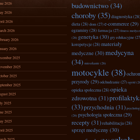
ne 2026
budownictwo
(34)
ay 2026
choroby
(35)
diagnostyka
(28
ril 2026
e-commerce
(29)
dieta
(28)
dom
(27)
egzaminy
(28)
farmacja
(27)
arch 2026
fitness medyc
genetyka
(30)
gry edukacyjne
(27
(26)
bruary 2026
materiały
korepetycje
(28)
nuary 2026
medycyna
medyczne
(30)
ecember 2025
(34)
mieszkanie
(26)
ovember 2025
motocykle
(38)
ochro
tober 2025
przyrody
(29)
odchudzanie
(27)
ogród
(2
ptember 2025
opieka
opieka społeczna
(28)
ugust 2025
profilaktyk
zdrowotna
(31)
ly 2025
(33)
przychodnia
(31)
psycholog
ne 2025
psychologia społeczna
(29)
(26)
recepty
(31)
ay 2025
rehabilitacja
(28)
sprzęt medyczny
(30)
ril 2025
szkoła
arch 2025