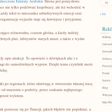
dnoczone Emiraty Arabskie
Strona jest pomysłowo
31
ce nie tylko podziwiać krajobrazy, ale też wchodzić w
Każdy tekst to mieszanka subiektywnych emocji oraz
« Jul
rganizacja wyjazdu staje się łatwiejsze i przyjemne.
Rekl
kująco różnorodna, czasem głośna, a kiedy indziej
Kliknij,
 złotych plaż, labiryntów starych miast, a także z wydm
Odwiedź 
Dowiedz 
ły opis atrakcji. To opowieść o dźwiękach ulic i o
Zobacz p
wagi do samodzielnych wypraw. Dzięki temu czytelnik może
Przeczyt
izkę.
Portal
Serwis
i po regionach, które ułatwiają w stworzeniu własnej trasy.
Blog
od marzenia o podróży, przez szukanie najlepszego
Witryna
 przed wylotem.
http://h
jak poruszać się po Tunezji, jakich błędów nie popełniać, a