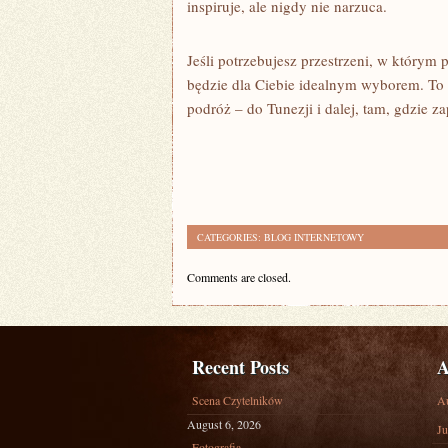
inspiruje, ale nigdy nie narzuca.
Jeśli potrzebujesz przestrzeni, w którym
będzie dla Ciebie idealnym wyborem. To 
podróż – do Tunezji i dalej, tam, gdzie za
CATEGORIES:
BLOG INTERNETOWY
Comments are closed.
Recent Posts
A
Scena Czytelników
A
August 6, 2026
Ju
Fotografia