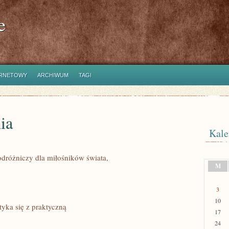
e
ERNETOWY
ARCHIWUM
TAGI
ia
Kale
odróżniczy dla miłośników świata,
M
3
10
tyka się z praktyczną
17
24