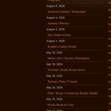
Ju
August 5, 2026
M
Sportowe Gadżety i Technologie
Ap
August 4, 2026
Apeniny (Włochy)
M
August 3, 2026
Fe
Jazz i Improwizacja
Ja
August 1, 2026
D
Książki z Całego Świata
July 30, 2026
N
Moda i Styl z Tuszem i Piercingiem
Oc
July 28, 2026
Se
Nowinki i Trendy Rozrywkowe
A
July 28, 2026
Treningi i Plany Ćwiczeń
Ju
July 26, 2026
Ju
Plaże, Wyspy i Oceaniczne Rajskie Zakątki
M
July 25, 2026
Ap
Polska Moda na Ulicy
M
July 24, 2026