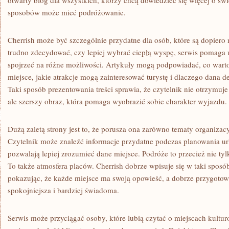
otwarty blog dla wszystkich, którzy chcą dowiedzieć się więcej o świ
sposobów może mieć podróżowanie.
Cherrish może być szczególnie przydatne dla osób, które są dopiero
trudno zdecydować, czy lepiej wybrać ciepłą wyspę, serwis pomaga
spojrzeć na różne możliwości. Artykuły mogą podpowiadać, co warto
miejsce, jakie atrakcje mogą zainteresować turystę i dlaczego dana d
Taki sposób prezentowania treści sprawia, że czytelnik nie otrzymuje
ale szerszy obraz, która pomaga wyobrazić sobie charakter wyjazdu.
Dużą zaletą strony jest to, że porusza ona zarówno tematy organizacy
Czytelnik może znaleźć informacje przydatne podczas planowania urlo
pozwalają lepiej zrozumieć dane miejsce. Podróże to przecież nie tylk
To także atmosfera placów. Cherrish dobrze wpisuje się w taki sposób
pokazując, że każde miejsce ma swoją opowieść, a dobrze przygoto
spokojniejsza i bardziej świadoma.
Serwis może przyciągać osoby, które lubią czytać o miejscach kultu