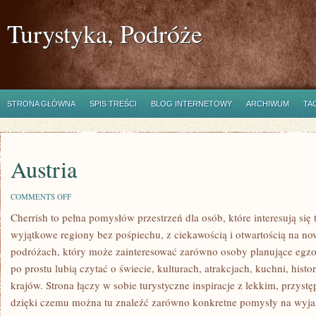
Turystyka, Podróże
STRONA GŁÓWNA
SPIS TREŚCI
BLOG INTERNETOWY
ARCHIWUM
TA
Austria
ON
COMMENTS OFF
AUSTRIA
Cherrish to pełna pomysłów przestrzeń dla osób, które interesują się
wyjątkowe regiony bez pośpiechu, z ciekawością i otwartością na no
podróżach, który może zainteresować zarówno osoby planujące egzoty
po prostu lubią czytać o świecie, kulturach, atrakcjach, kuchni, histo
krajów. Strona łączy w sobie turystyczne inspiracje z lekkim, przy
dzięki czemu można tu znaleźć zarówno konkretne pomysły na wyjazd