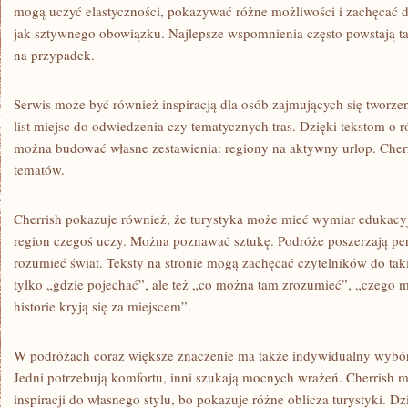
mogą uczyć elastyczności, pokazywać różne możliwości i zachęcać do
jak sztywnego obowiązku. Najlepsze wspomnienia często powstają t
na przypadek.
Serwis może być również inspiracją dla osób zajmujących się tworz
list miejsc do odwiedzenia czy tematycznych tras. Dzięki tekstom o r
można budować własne zestawienia: regiony na aktywny urlop. Cherr
tematów.
Cherrish pokazuje również, że turystyka może mieć wymiar edukacyj
region czegoś uczy. Można poznawać sztukę. Podróże poszerzają per
rozumieć świat. Teksty na stronie mogą zachęcać czytelników do taki
tylko „gdzie pojechać”, ale też „co można tam zrozumieć”, „czego m
historie kryją się za miejscem”.
W podróżach coraz większe znaczenie ma także indywidualny wybór
Jedni potrzebują komfortu, inni szukają mocnych wrażeń. Cherris
inspiracji do własnego stylu, bo pokazuje różne oblicza turystyki. Dz