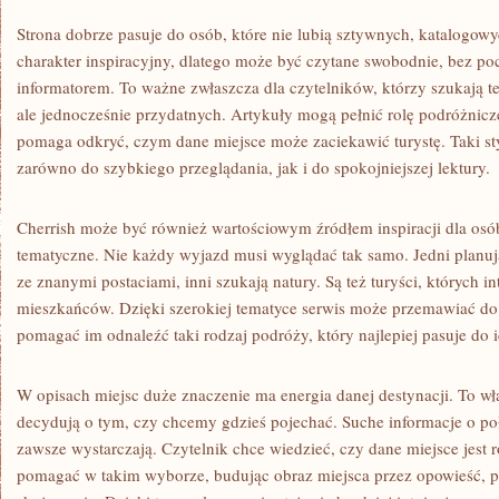
Strona dobrze pasuje do osób, które nie lubią sztywnych, katalogow
charakter inspiracyjny, dlatego może być czytane swobodnie, bez po
informatorem. To ważne zwłaszcza dla czytelników, którzy szukają 
ale jednocześnie przydatnych. Artykuły mogą pełnić rolę podróżnic
pomaga odkryć, czym dane miejsce może zaciekawić turystę. Taki styl
zarówno do szybkiego przeglądania, jak i do spokojniejszej lektury.
Cherrish może być również wartościowym źródłem inspiracji dla osób
tematyczne. Nie każdy wyjazd musi wyglądać tak samo. Jedni planuj
ze znanymi postaciami, inni szukają natury. Są też turyści, których i
mieszkańców. Dzięki szerokiej tematyce serwis może przemawiać do
pomagać im odnaleźć taki rodzaj podróży, który najlepiej pasuje do i
W opisach miejsc duże znaczenie ma energia danej destynacji. To wła
decydują o tym, czy chcemy gdzieś pojechać. Suche informacje o poło
zawsze wystarczają. Czytelnik chce wiedzieć, czy dane miejsce jest 
pomagać w takim wyborze, budując obraz miejsca przez opowieść, p