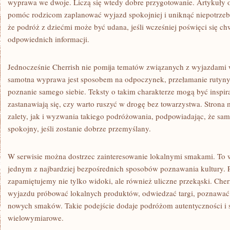
wyprawa we dwoje. Liczą się wtedy dobre przygotowanie. Artykuły 
pomóc rodzicom zaplanować wyjazd spokojniej i uniknąć niepotrzeb
że podróż z dziećmi może być udana, jeśli wcześniej poświęci się chw
odpowiednich informacji.
Jednocześnie Cherrish nie pomija tematów związanych z wyjazdami 
samotna wyprawa jest sposobem na odpoczynek, przełamanie rutyny
poznanie samego siebie. Teksty o takim charakterze mogą być inspira
zastanawiają się, czy warto ruszyć w drogę bez towarzystwa. Stro
zalety, jak i wyzwania takiego podróżowania, podpowiadając, że s
spokojny, jeśli zostanie dobrze przemyślany.
W serwisie można dostrzec zainteresowanie lokalnymi smakami. To w
jednym z najbardziej bezpośrednich sposobów poznawania kultury. P
zapamiętujemy nie tylko widoki, ale również uliczne przekąski. Che
wyjazdu próbować lokalnych produktów, odwiedzać targi, poznawać ku
nowych smaków. Takie podejście dodaje podróżom autentyczności i s
wielowymiarowe.