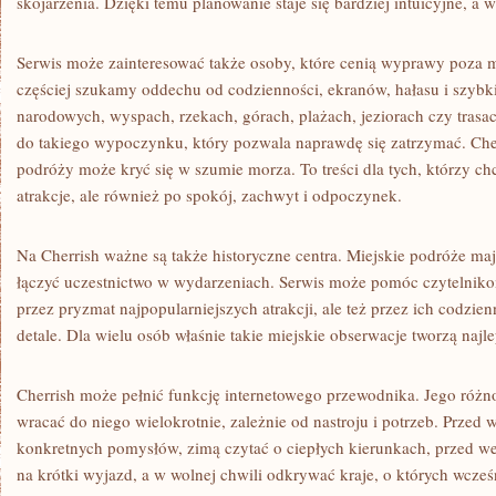
skojarzenia. Dzięki temu planowanie staje się bardziej intuicyjne, a 
Serwis może zainteresować także osoby, które cenią wyprawy poza 
częściej szukamy oddechu od codzienności, ekranów, hałasu i szybk
narodowych, wyspach, rzekach, górach, plażach, jeziorach czy tra
do takiego wypoczynku, który pozwala naprawdę się zatrzymać. Che
podróży może kryć się w szumie morza. To treści dla tych, którzy c
atrakcje, ale również po spokój, zachwyt i odpoczynek.
Na Cherrish ważne są także historyczne centra. Miejskie podróże m
łączyć uczestnictwo w wydarzeniach. Serwis może pomóc czytelnikom
przez pryzmat najpopularniejszych atrakcji, ale też przez ich codzienn
detale. Dla wielu osób właśnie takie miejskie obserwacje tworzą naj
Cherrish może pełnić funkcję internetowego przewodnika. Jego róż
wracać do niego wielokrotnie, zależnie od nastroju i potrzeb. Prze
konkretnych pomysłów, zimą czytać o ciepłych kierunkach, przed w
na krótki wyjazd, a w wolnej chwili odkrywać kraje, o których wcześn