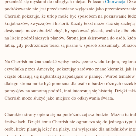
przenieść się myślami do odległych miejsc. Polecam
Chorwacja
i Szw
podróżowanie nie jest przedstawiane wyłącznie jako przemieszczanie
Cherrish pokazuje, że urlop może być sposobem na poznawanie ludzi
krajobrazów, zwyczajów i historii. Każdy tekst może stać się zachęt
destynacja może obudzić chęć, by spakować plecak, walizkę albo c
na liście podróżniczych planów. Strona jest skierowana do osób, któ
lubią, gdy podróżnicze treści są pisane w sposób zrozumiały, obrazo
Na Cherrish można znaleźć wpisy poświęcone wielu krajom, regiono
czytelnika przez Amerykę, pokazując zarówno znane kierunki, jak i 
często okazują się najbardziej zapadające w pamięć. Wśród tematów 
dlatego strona może być pomocna dla osób o bardzo różnych oczekiw
pomysłów na samotną podróż, inni interesują się historią. Dzięki taki
Cherrish może służyć jako miejsce do odkrywania świata.
Charakter strony opiera się na podróżniczej swobodzie. Można tu traf
festiwalach. Dzięki temu Cherrish nie ogranicza się do jednego typu t
osób, które planują leżeć na plaży, ani wyłącznie dla miłośników i