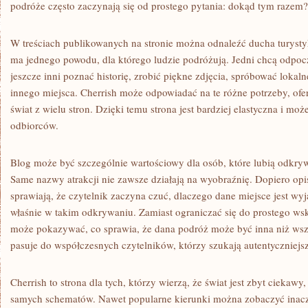
podróże często zaczynają się od prostego pytania: dokąd tym razem?
W treściach publikowanych na stronie można odnaleźć ducha turystyk
ma jednego powodu, dla którego ludzie podróżują. Jedni chcą odpoc
jeszcze inni poznać historię, zrobić piękne zdjęcia, spróbować lokal
innego miejsca. Cherrish może odpowiadać na te różne potrzeby, ofer
świat z wielu stron. Dzięki temu strona jest bardziej elastyczna i mo
odbiorców.
Blog może być szczególnie wartościowy dla osób, które lubią odkry
Same nazwy atrakcji nie zawsze działają na wyobraźnię. Dopiero opis
sprawiają, że czytelnik zaczyna czuć, dlaczego dane miejsce jest w
właśnie w takim odkrywaniu. Zamiast ograniczać się do prostego wsk
może pokazywać, co sprawia, że dana podróż może być inna niż wszy
pasuje do współczesnych czytelników, którzy szukają autentyczniejszy
Cherrish to strona dla tych, którzy wierzą, że świat jest zbyt ciekawy
samych schematów. Nawet popularne kierunki można zobaczyć inaczej,