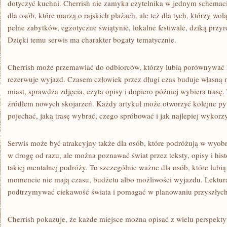
dotyczyć kuchni. Cherrish nie zamyka czytelnika w jednym schemaci
dla osób, które marzą o rajskich plażach, ale też dla tych, którzy wol
pełne zabytków, egzotyczne świątynie, lokalne festiwale, dziką przyr
Dzięki temu serwis ma charakter bogaty tematycznie.
Cherrish może przemawiać do odbiorców, którzy lubią porównywać k
rezerwuje wyjazd. Czasem człowiek przez długi czas buduje własną
miast, sprawdza zdjęcia, czyta opisy i dopiero później wybiera trasę
źródłem nowych skojarzeń. Każdy artykuł może otworzyć kolejne pyt
pojechać, jaką trasę wybrać, czego spróbować i jak najlepiej wykorzy
Serwis może być atrakcyjny także dla osób, które podróżują w wyob
w drogę od razu, ale można poznawać świat przez teksty, opisy i hist
takiej mentalnej podróży. To szczególnie ważne dla osób, które lubi
momencie nie mają czasu, budżetu albo możliwości wyjazdu. Lektura
podtrzymywać ciekawość świata i pomagać w planowaniu przyszłyc
Cherrish pokazuje, że każde miejsce można opisać z wielu perspekt