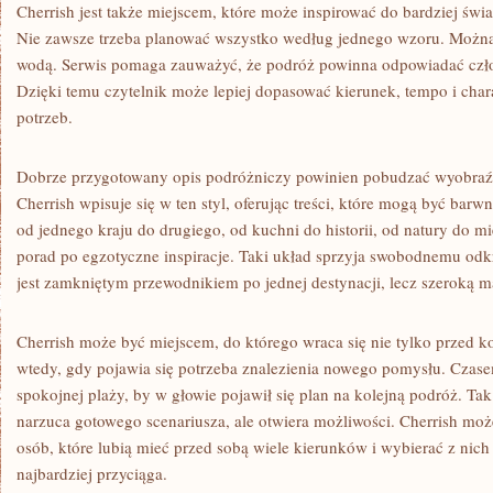
Cherrish jest także miejscem, które może inspirować do bardziej św
Nie zawsze trzeba planować wszystko według jednego wzoru. Moż
wodą. Serwis pomaga zauważyć, że podróż powinna odpowiadać czło
Dzięki temu czytelnik może lepiej dopasować kierunek, tempo i cha
potrzeb.
Dobrze przygotowany opis podróżniczy powinien pobudzać wyobraźni
Cherrish wpisuje się w ten styl, oferując treści, które mogą być bar
od jednego kraju do drugiego, od kuchni do historii, od natury do mi
porad po egzotyczne inspiracje. Taki układ sprzyja swobodnemu odkr
jest zamkniętym przewodnikiem po jednej destynacji, lecz szeroką m
Cherrish może być miejscem, do którego wraca się nie tylko przed 
wtedy, gdy pojawia się potrzeba znalezienia nowego pomysłu. Czase
spokojnej plaży, by w głowie pojawił się plan na kolejną podróż. Tak 
narzuca gotowego scenariusza, ale otwiera możliwości. Cherrish może
osób, które lubią mieć przed sobą wiele kierunków i wybierać z ni
najbardziej przyciąga.