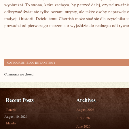
wyobraźni. To strona, która zachęca, by patrzeć dalej, czytać uważni
odkrywać świat nie tylko oczami turysty, ale także osoby naprawdę 
tradycji i historii. Dzięki temu Cherrish może stać się dla czytelnik
prowadzi od pierwszego marzenia o wyjeździe do realnego odkrywan
CATEGORIES:
BLOG INTERNETOWY
Comments are closed.
Recent Posts
Archives
Tunezja
August 2026
August 10, 2026
July 2026
Irlandia
June 2026