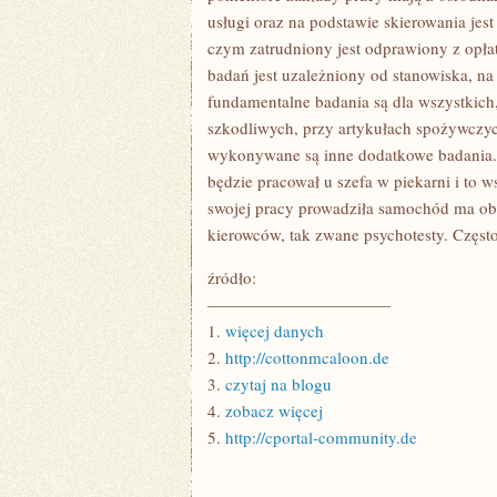
usługi oraz na podstawie skierowania je
czym zatrudniony jest odprawiony z opł
badań jest uzależniony od stanowiska, na
fundamentalne badania są dla wszystkich,
szkodliwych, przy artykułach spożywczy
wykonywane są inne dodatkowe badania. N
będzie pracował u szefa w piekarni i to 
swojej pracy prowadziła samochód ma ob
kierowców, tak zwane psychotesty. Często
źródło:
———————————
1.
więcej danych
2.
http://cottonmcaloon.de
3.
czytaj na blogu
4.
zobacz więcej
5.
http://cportal-community.de