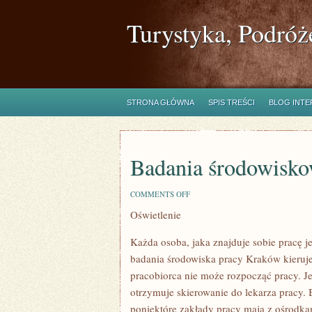
Turystyka, Podróż
STRONA GŁÓWNA
SPIS TREŚCI
BLOG INT
Badania środowisk
ON
COMMENTS OFF
BADANIA
Oświetlenie
ŚRODOWISKOWE
Każda osoba, jaka znajduje sobie pracę 
badania środowiska pracy Kraków kieruje
pracobiorca nie może rozpocząć pracy. 
otrzymuje skierowanie do lekarza pracy.
poniektóre zakłady pracy mają z ośrod