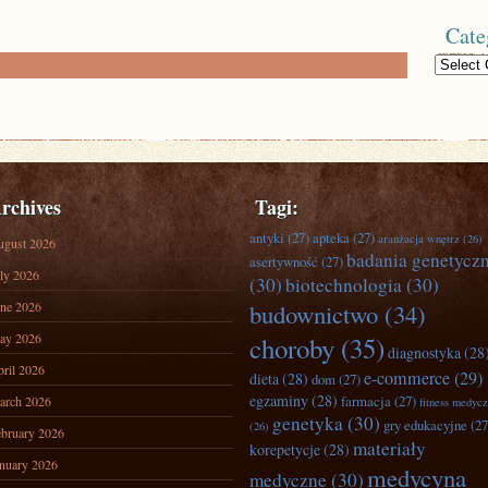
Cate
Categories
rchives
Tagi:
antyki
(27)
apteka
(27)
aranżacja wnętrz
(26)
ugust 2026
badania genetycz
asertywność
(27)
ly 2026
(30)
biotechnologia
(30)
ne 2026
budownictwo
(34)
ay 2026
choroby
(35)
diagnostyka
(28
ril 2026
e-commerce
(29)
dieta
(28)
dom
(27)
egzaminy
(28)
farmacja
(27)
arch 2026
fitness medyc
genetyka
(30)
gry edukacyjne
(27
(26)
bruary 2026
materiały
korepetycje
(28)
nuary 2026
medycyna
medyczne
(30)