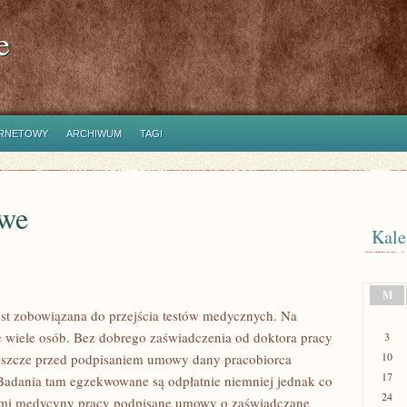
e
ERNETOWY
ARCHIWUM
TAGI
owe
Kale
M
jest zobowiązana do przejścia testów medycznych. Na
 wiele osób. Bez dobrego zaświadczenia od doktora pracy
3
10
Jeszcze przed podpisaniem umowy dany pracobiorca
17
 Badania tam egzekwowane są odpłatnie niemniej jednak co
24
kami medycyny pracy podpisane umowy o zaświadczane