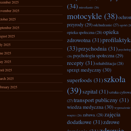
ecember 2025
(34)
mieszkanie
(26)
ovember 2025
motocykle
(38)
ochro
tober 2025
przyrody
(29)
odchudzanie
(27)
ogród
(2
ptember 2025
opieka
opieka społeczna
(28)
ugust 2025
profilaktyk
zdrowotna
(31)
ly 2025
(33)
przychodnia
(31)
psycholog
ne 2025
psychologia społeczna
(29)
(26)
recepty
(31)
ay 2025
rehabilitacja
(28)
sprzęt medyczny
(30)
ril 2025
szkoła
arch 2025
superfoods
(31)
bruary 2025
(39)
szpital
(31)
sztuka cyfrow
transport publiczny
(31)
(27)
wiedza medyczna
(30)
wyposażenie
zajęcia
zabawa.
(28)
wnętrz
(26)
dodatkowe
(31)
zdrowe
zdrowie