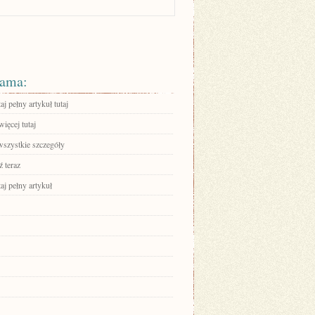
ama:
aj pełny artykuł tutaj
ięcej tutaj
wszystkie szczegóły
 teraz
aj pełny artykuł