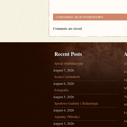
CATEGORIES:
BLOG INTERNETOWY
Comments are closed.
Recent Posts
A
Sprzęt rehabilitacyjny
A
August 7, 2026
Ju
Scena Czytelników
Ju
August 6, 2026
M
Fotografia
Ap
August 5, 2026
Sportowe Gadżety i Technologie
M
August 4, 2026
Fe
Apeniny (Włochy)
Ja
August 3, 2026