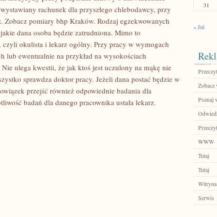
31
st wystawiany rachunek dla przyszłego chlebodawcy, przy
at. Zobacz pomiary bhp Kraków. Rodzaj egzekwowanych
« Jul
 jakie dana osoba będzie zatrudniona. Mimo to
 czyli okulista i lekarz ogólny. Przy pracy w wymogach
Rekl
ch lub ewentualnie na przykład na wysokościach
ie ulega kwestii, że jak ktoś jest uczulony na mąkę nie
Przeczyt
wszystko sprawdza doktor pracy. Jeżeli dana postać będzie w
Zobacz w
owiązek przejść również odpowiednie badania dla
Poznaj 
tliwość badań dla danego pracownika ustala lekarz.
Odwiedź
Przeczyt
WWW
Tutaj
Tutaj
Witryna
Serwis