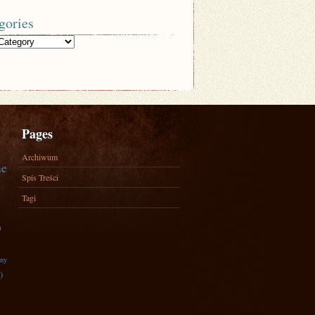
gories
Pages
Archiwum
ne
Spis Treści
Tagi
)
zny
)