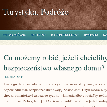
Turystyka, Podróże
STRONA GŁÓWNA
SPIS TREŚCI
BLOG INTERNETOWY
ARCHIWUM
TA
Co możemy robić, jeżeli chcielib
bezpieczeństwo własnego domu?
ON
COMMENTS OFF
CO
Każdego dnia posiadacze domów są zmuszeni niestety zmagać się z 
MOŻEMY
ROBIĆ,
odpowiedni stan bezpieczeństwa swojej posiadłości. Czyli mowa w t
JEŻELI
CHCIELIBYŚMY
chcesz pomniejszyć znacząco ryzyko włamania albo chociażby pożar
ZADBAĆ
o to zadbać. Dobra, lecz jak? Co trzeba zrobić, jeżeli nie jesteś osob
O
BEZPIECZEŃSTWO
różnego rodzaju zagadnienia związane z bezpieczeństwem? Cóż, nie j