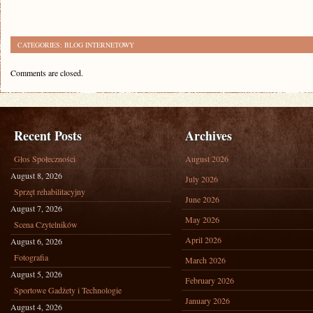
CATEGORIES:
BLOG INTERNETOWY
Comments are closed.
Recent Posts
Archives
Głos Społeczności
August 2026
August 8, 2026
July 2026
Sprzęt rehabilitacyjny
June 2026
August 7, 2026
May 2026
Scena Czytelników
April 2026
August 6, 2026
Fotografia
March 2026
August 5, 2026
February 2026
Sportowe Gadżety i Technologie
January 2026
August 4, 2026