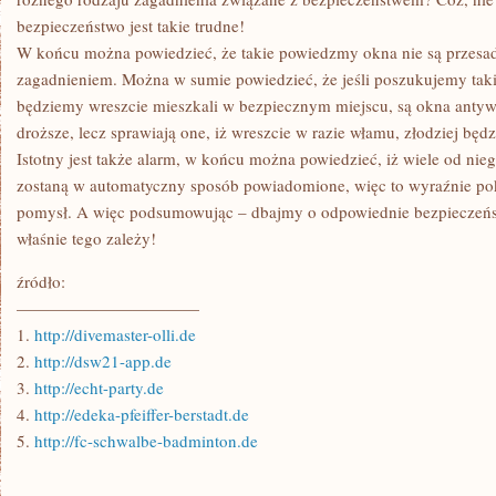
WŁASNEGO
bezpieczeństwo jest takie trudne!
DOMU?
W końcu można powiedzieć, że takie powiedzmy okna nie są przes
zagadnieniem. Można w sumie powiedzieć, że jeśli poszukujemy tak
będziemy wreszcie mieszkali w bezpiecznym miejscu, są okna antyw
droższe, lecz sprawiają one, iż wreszcie w razie włamu, złodziej będ
Istotny jest także alarm, w końcu można powiedzieć, iż wiele od nie
zostaną w automatyczny sposób powiadomione, więc to wyraźnie poka
pomysł. A więc podsumowując – dbajmy o odpowiednie bezpieczeń
właśnie tego zależy!
źródło:
———————————
1.
http://divemaster-olli.de
2.
http://dsw21-app.de
3.
http://echt-party.de
4.
http://edeka-pfeiffer-berstadt.de
5.
http://fc-schwalbe-badminton.de