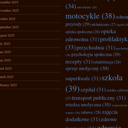
ecember 2025
(34)
mieszkanie
(26)
ovember 2025
motocykle
(38)
ochro
tober 2025
przyrody
(29)
odchudzanie
(27)
ogród
(2
ptember 2025
opieka
opieka społeczna
(28)
ugust 2025
profilaktyk
zdrowotna
(31)
ly 2025
(33)
przychodnia
(31)
psycholog
ne 2025
psychologia społeczna
(29)
(26)
recepty
(31)
ay 2025
rehabilitacja
(28)
sprzęt medyczny
(30)
ril 2025
szkoła
arch 2025
superfoods
(31)
bruary 2025
(39)
szpital
(31)
sztuka cyfrow
transport publiczny
(31)
(27)
wiedza medyczna
(30)
wyposażenie
zajęcia
zabawa.
(28)
wnętrz
(26)
dodatkowe
(31)
zdrowe
zdrowie