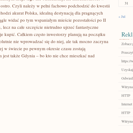
31
o ostro. Czyli należy w pełni fachowo podchodzić do kwestii
hodzi akurat Polska, idealną destynacją dla pragnących
« Jul
ągle widać po tym wspaniałym mieście pozostałości po II
 lecz na całe szczęście nietrudno ujrzeć fantastyczne
Rekl
 je kupić. Całkiem często inwestorzy planują na początku
lutnie nie wprowadzać się do niej, ale tak mocno zaczyna
Zobacz 
ej w świecie po pewnym okresie czasu zostają
Przeczyt
 jest także Gdynia – bo kto nie chce mieszkać nad
https:/
Uzyskaj
Odwiedź
Witryna
HTTP
Internet
HTTP
Witryna