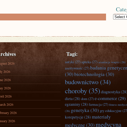
Cate
Categories
rchives
Tagi:
antyki
(27)
apteka
(27)
aranżacja wnętrz
(26)
ugust 2026
badania genetycz
asertywność
(27)
ly 2026
(30)
biotechnologia
(30)
ne 2026
budownictwo
(34)
ay 2026
choroby
(35)
diagnostyka
(28
ril 2026
e-commerce
(29)
dieta
(28)
dom
(27)
egzaminy
(28)
farmacja
(27)
arch 2026
fitness medyc
genetyka
(30)
gry edukacyjne
(27
(26)
bruary 2026
materiały
korepetycje
(28)
nuary 2026
medycyna
medyczne
(30)