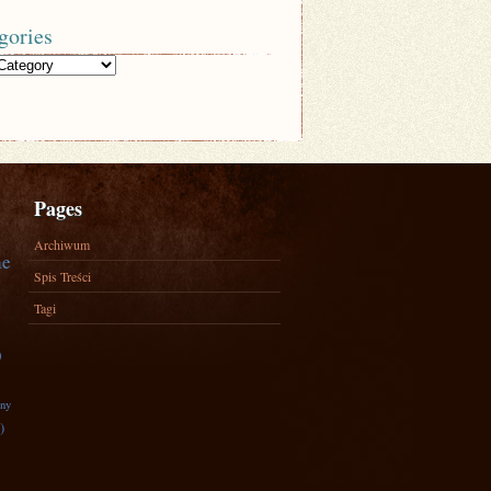
gories
Pages
Archiwum
ne
Spis Treści
Tagi
)
zny
)