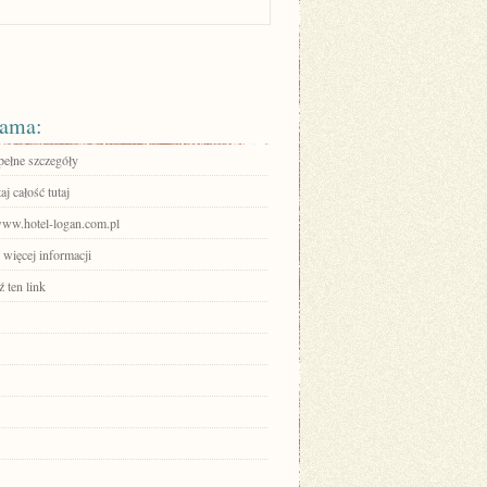
ama:
pełne szczegóły
aj całość tutaj
/www.hotel-logan.com.pl
 więcej informacji
 ten link