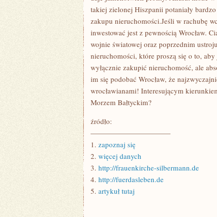
takiej zielonej Hiszpanii potaniały bardz
zakupu nieruchomości.Jeśli w rachubę wc
inwestować jest z pewnością Wrocław. Ci
wojnie światowej oraz poprzednim ustroju,
nieruchomości, które proszą się o to, aby
wyłącznie zakupić nieruchomość, ale abso
im się podobać Wrocław, że najzwyczajni
wrocławianami! Interesującym kierunkiem
Morzem Bałtyckim?
źródło:
———————————
1.
zapoznaj się
2.
więcej danych
3.
http://frauenkirche-silbermann.de
4.
http://fuerdasleben.de
5.
artykuł tutaj