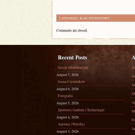
CATEGORIES:
BLOG INTERNETOWY
Comments are closed.
Recent Posts
A
Sprzęt rehabilitacyjny
A
August 7, 2026
Ju
Scena Czytelników
Ju
August 6, 2026
M
Fotografia
Ap
August 5, 2026
Sportowe Gadżety i Technologie
M
August 4, 2026
Fe
Apeniny (Włochy)
Ja
August 3, 2026