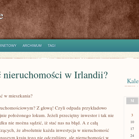
e
ERNETOWY
ARCHIWUM
TAGI
ć nieruchomości w Irlandii?
Kale
ać w mieszkania?
M
ieruchomościowym? Z głową! Czyli odpada przykładowo
nie położonego lokum. Jeżeli przeciętny inwestor i tak nie
3
10
u nie można sądzić, iż stać nas na błąd. A z całą
17
dzących, że absolutnie każda inwestycja w nieruchomość
24
 naszym kraju tego nie odczuliśmy, ale nieruchomości w