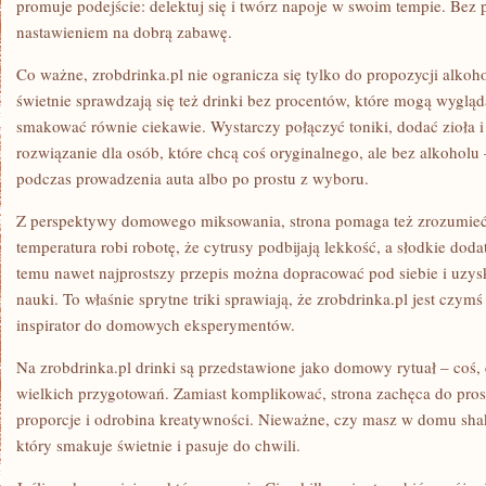
promuje podejście: delektuj się i twórz napoje w swoim tempie. Bez pr
nastawieniem na dobrą zabawę.
Co ważne, zrobdrinka.pl nie ogranicza się tylko do propozycji alk
świetnie sprawdzają się też drinki bez procentów, które mogą wygląd
smakować równie ciekawie. Wystarczy połączyć toniki, dodać zioła i
rozwiązanie dla osób, które chcą coś oryginalnego, ale bez alkoholu
podczas prowadzenia auta albo po prostu z wyboru.
Z perspektywy domowego miksowania, strona pomaga też zrozumieć k
temperatura robi robotę, że cytrusy podbijają lekkość, a słodkie dod
temu nawet najprostszy przepis można dopracować pod siebie i uzys
nauki. To właśnie sprytne triki sprawiają, że zrobdrinka.pl jest czymś 
inspirator do domowych eksperymentów.
Na zrobdrinka.pl drinki są przedstawione jako domowy rytuał – coś
wielkich przygotowań. Zamiast komplikować, strona zachęca do pros
proporcje i odrobina kreatywności. Nieważne, czy masz w domu shaker
który smakuje świetnie i pasuje do chwili.