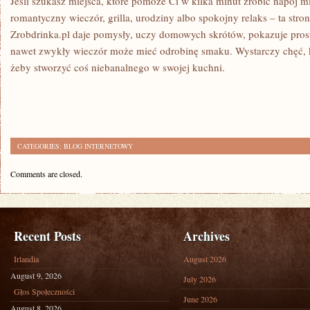
Jeśli szukasz miejsca, które pomoże Ci w kilka minut zrobić napój
romantyczny wieczór, grilla, urodziny albo spokojny relaks – ta stron
Zrobdrinka.pl daje pomysły, uczy domowych skrótów, pokazuje proste
nawet zwykły wieczór może mieć odrobinę smaku. Wystarczy chęć, ki
żeby stworzyć coś niebanalnego w swojej kuchni.
CATEGORIES:
BLOG INTERNETOWY
Comments are closed.
Recent Posts
Archives
Irlandia
August 2026
August 9, 2026
July 2026
Głos Społeczności
June 2026
August 8, 2026