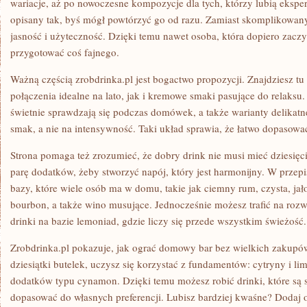
wariacje, aż po nowoczesne kompozycje dla tych, którzy lubią eksp
opisany tak, byś mógł powtórzyć go od razu. Zamiast skomplikowany
jasność i użyteczność. Dzięki temu nawet osoba, która dopiero zacz
przygotować coś fajnego.
Ważną częścią zrobdrinka.pl jest bogactwo propozycji. Znajdziesz t
połączenia idealne na lato, jak i kremowe smaki pasujące do relaksu. 
świetnie sprawdzają się podczas domówek, a także warianty delikatn
smak, a nie na intensywność. Taki układ sprawia, że łatwo dopasować
Strona pomaga też zrozumieć, że dobry drink nie musi mieć dziesięc
parę dodatków, żeby stworzyć napój, który jest harmonijny. W przepi
bazy, które wiele osób ma w domu, takie jak ciemny rum, czysta, ja
bourbon, a także wino musujące. Jednocześnie możesz trafić na rozw
drinki na bazie lemoniad, gdzie liczy się przede wszystkim świeżość.
Zrobdrinka.pl pokazuje, jak ograć domowy bar bez wielkich zakupó
dziesiątki butelek, uczysz się korzystać z fundamentów: cytryny i li
dodatków typu cynamon. Dzięki temu możesz robić drinki, które są s
dopasować do własnych preferencji. Lubisz bardziej kwaśne? Dodaj 