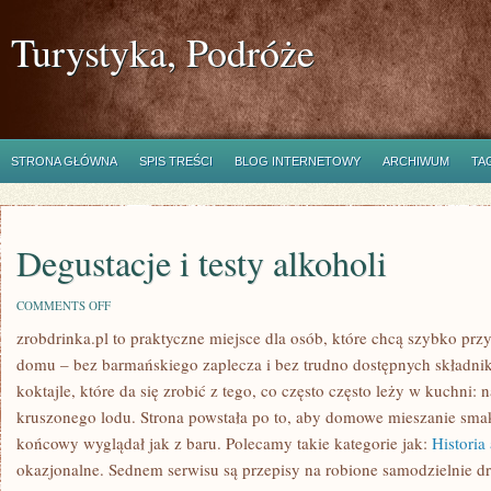
Turystyka, Podróże
STRONA GŁÓWNA
SPIS TREŚCI
BLOG INTERNETOWY
ARCHIWUM
TA
Degustacje i testy alkoholi
ON
COMMENTS OFF
DEGUSTACJE
zrobdrinka.pl to praktyczne miejsce dla osób, które chcą szybko prz
I
TESTY
domu – bez barmańskiego zaplecza i bez trudno dostępnych składni
ALKOHOLI
koktajle, które da się zrobić z tego, co często często leży w kuchni
kruszonego lodu. Strona powstała po to, aby domowe mieszanie smak
końcowy wyglądał jak z baru. Polecamy takie kategorie jak:
Historia
okazjonalne. Sednem serwisu są przepisy na robione samodzielnie dr