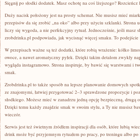
Sięgnij po słodki dodatek. Masz ochotę na coś lżejszego? Rozcieńcz
Duży nacisk położony jest na prosty schemat. Nie musisz mieć miark
przepisów da się zrobić „na oko” albo przy użyciu szklanki. Stron
liczy się wygoda, a nie perfekcyjny rytuał. Jednocześnie, jeśli masz s
zrobdrinka.pl podpowiada, jak wycisnąć więcej smaku. To podejście ł
W przepisach ważne są też dodatki, które robią wrażenie: kółko limo
owoce, a nawet aromatyczny pyłek. Dzięki takim detalom zwykły napó
wygląda instagramowo. Strona inspiruje, by bawić się warstwami i t
smak.
Zrobdrinka.pl to także sposób na lepsze planowanie domowych spotk
ze znajomymi, łatwiej przygotować 2–3 sprawdzone propozycje i po
słodkiego. Możesz mieć w zanadrzu jedną opcję bezpieczną, drugą or
Dzięki temu każdy znajdzie smak w swoim stylu, a Ty nie musisz ba
wieczór.
Serwis jest też świetnym źródłem inspiracji dla osób, które lubią w
drink może być przyjemnym rytuałem po pracy, po treningu albo po