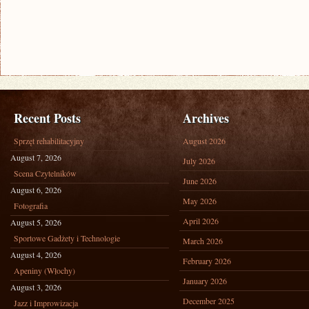
Recent Posts
Archives
Sprzęt rehabilitacyjny
August 2026
August 7, 2026
July 2026
Scena Czytelników
June 2026
August 6, 2026
May 2026
Fotografia
April 2026
August 5, 2026
Sportowe Gadżety i Technologie
March 2026
August 4, 2026
February 2026
Apeniny (Włochy)
January 2026
August 3, 2026
December 2025
Jazz i Improwizacja