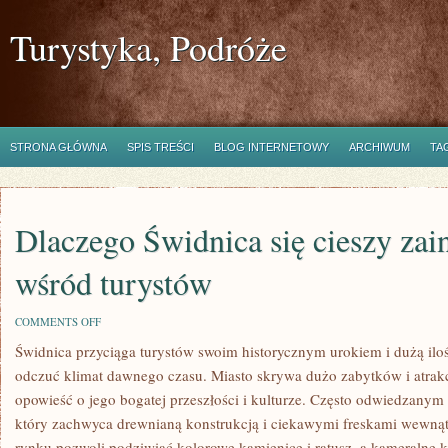
Turystyka, Podróże
STRONA GŁÓWNA
SPIS TREŚCI
BLOG INTERNETOWY
ARCHIWUM
TA
Dlaczego Świdnica się cieszy za
wśród turystów
ON
COMMENTS OFF
DLACZEGO
Świdnica przyciąga turystów swoim historycznym urokiem i dużą iloś
ŚWIDNICA
SIĘ
odczuć klimat dawnego czasu. Miasto skrywa dużo zabytków i atrakc
CIESZY
ZAINTERESOWANIEM
opowieść o jego bogatej przeszłości i kulturze. Często odwiedzanym
WŚRÓD
który zachwyca drewnianą konstrukcją i ciekawymi freskami wewną
TURYSTÓW
rynku pozwoli podziwiać kolorowe kamienice i ratusz, a kameralne ka