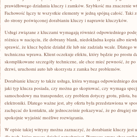
prawidłowego działania kluczy i zamków. Szybkość ma znaczenie wte
Fachowość łączy te wszystkie elementy w jedną spójną całość. Taki 
do strony poświęconej dorabianiu kluczy i naprawie kluczyków.
Usługi związane z kluczami wymagają również odpowiedniego podejś
różnica w nacięciu, źle dobrany blank, niedokładna kopia albo nie
sprawić, że klucz będzie działał źle lub nie zadziała wcale. Dlatego w
techniczna wprawa. Klient oczekuje efektu, który będzie po prostu dzi
skomplikowane szczegóły techniczne, ale chce mieć pewność, że po
drzwi, uruchomi auto lub skorzysta z zamka bez problemów.
Dorabianie kluczy to także usługa, która wymaga odpowiedniego dor
jaki typ klucza posiada, czy można go skopiować, czy wymaga specj
samochodowy ma transponder, czy problem dotyczy grotu, pilota, ba
elektroniki. Dlatego ważne jest, aby oferta była przedstawiona w sp
zachęcać do kontaktu, ale jednocześnie pokazywać, że po drugiej stron
spokojnie wyjaśnić możliwe rozwiązania.
W opisie takiej witryny można zaznaczyć, że dorabianie kluczy jest 
dla tych, które muszą działać natychmiast. Pierwsza grupa chce uni