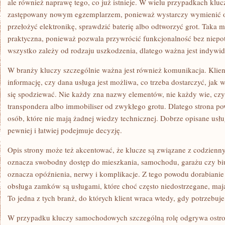
ale również naprawę tego, co już istnieje. W wielu przypadkach kl
zastępowany nowym egzemplarzem, ponieważ wystarczy wymienić o
przełożyć elektronikę, sprawdzić baterię albo odtworzyć grot. Taka mo
praktyczna, ponieważ pozwala przywrócić funkcjonalność bez niepo
wszystko zależy od rodzaju uszkodzenia, dlatego ważna jest indywi
W branży kluczy szczególnie ważna jest również komunikacja. Klien
informację, czy dana usługa jest możliwa, co trzeba dostarczyć, jak
się spodziewać. Nie każdy zna nazwy elementów, nie każdy wie, czym
transpondera albo immobiliser od zwykłego grotu. Dlatego strona po
osób, które nie mają żadnej wiedzy technicznej. Dobrze opisane usługi
pewniej i łatwiej podejmuje decyzję.
Opis strony może też akcentować, że klucze są związane z codzienn
oznacza swobodny dostęp do mieszkania, samochodu, garażu czy biu
oznacza opóźnienia, nerwy i komplikacje. Z tego powodu dorabianie
obsługa zamków są usługami, które choć często niedostrzegane, maj
To jedna z tych branż, do których klient wraca wtedy, gdy potrzebuj
W przypadku kluczy samochodowych szczególną rolę odgrywa ostro