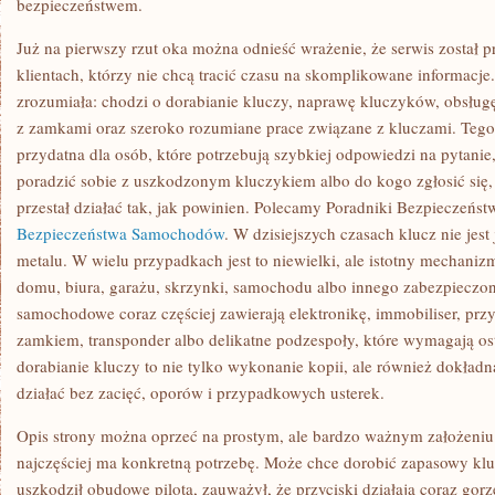
bezpieczeństwem.
Już na pierwszy rzut oka można odnieść wrażenie, że serwis został 
klientach, którzy nie chcą tracić czasu na skomplikowane informacje.
zrozumiała: chodzi o dorabianie kluczy, naprawę kluczyków, obsłu
z zamkami oraz szeroko rozumiane prace związane z kluczami. Tego t
przydatna dla osób, które potrzebują szybkiej odpowiedzi na pytanie
poradzić sobie z uszkodzonym kluczykiem albo do kogo zgłosić się
przestał działać tak, jak powinien. Polecamy Poradniki Bezpieczeńs
Bezpieczeństwa Samochodów
. W dzisiejszych czasach klucz nie jes
metalu. W wielu przypadkach jest to niewielki, ale istotny mechaniz
domu, biura, garażu, skrzynki, samochodu albo innego zabezpieczo
samochodowe coraz częściej zawierają elektronikę, immobiliser, przy
zamkiem, transponder albo delikatne podzespoły, które wymagają ost
dorabianie kluczy to nie tylko wykonanie kopii, ale również dokładn
działać bez zacięć, oporów i przypadkowych usterek.
Opis strony można oprzeć na prostym, ale bardzo ważnym założeniu: k
najczęściej ma konkretną potrzebę. Może chce dorobić zapasowy klu
uszkodził obudowę pilota, zauważył, że przyciski działają coraz gor