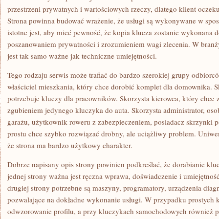
przestrzeni prywatnych i wartościowych rzeczy, dlatego klient oczeku
Strona powinna budować wrażenie, że usługi są wykonywane w spos
istotne jest, aby mieć pewność, że kopia klucza zostanie wykonana d
poszanowaniem prywatności i zrozumieniem wagi zlecenia. W branży
jest tak samo ważne jak techniczne umiejętności.
Tego rodzaju serwis może trafiać do bardzo szerokiej grupy odbiorcó
właściciel mieszkania, który chce dorobić komplet dla domownika. Sk
potrzebuje kluczy dla pracowników. Skorzysta kierowca, który chce 
zgubieniem jedynego kluczyka do auta. Skorzysta administrator, oso
garażu, użytkownik roweru z zabezpieczeniem, posiadacz skrzynki po
prostu chce szybko rozwiązać drobny, ale uciążliwy problem. Uniwers
że strona ma bardzo użytkowy charakter.
Dobrze napisany opis strony powinien podkreślać, że dorabianie kluc
jednej strony ważna jest ręczna wprawa, doświadczenie i umiejętnoś
drugiej strony potrzebne są maszyny, programatory, urządzenia diagn
pozwalające na dokładne wykonanie usługi. W przypadku prostych kl
odwzorowanie profilu, a przy kluczykach samochodowych również 