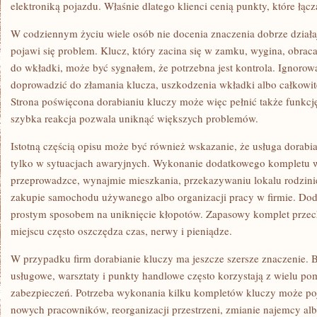
elektroniką pojazdu. Właśnie dlatego klienci cenią punkty, które łącz
W codziennym życiu wiele osób nie docenia znaczenia dobrze działa
pojawi się problem. Klucz, który zacina się w zamku, wygina, obrac
do wkładki, może być sygnałem, że potrzebna jest kontrola. Ignoro
doprowadzić do złamania klucza, uszkodzenia wkładki albo całkowi
Strona poświęcona dorabianiu kluczy może więc pełnić także funkcj
szybka reakcja pozwala uniknąć większych problemów.
Istotną częścią opisu może być również wskazanie, że usługa dorabi
tylko w sytuacjach awaryjnych. Wykonanie dodatkowego kompletu 
przeprowadzce, wynajmie mieszkania, przekazywaniu lokalu rodzini
zakupie samochodu używanego albo organizacji pracy w firmie. Do
prostym sposobem na uniknięcie kłopotów. Zapasowy komplet prz
miejscu często oszczędza czas, nerwy i pieniądze.
W przypadku firm dorabianie kluczy ma jeszcze szersze znaczenie. B
usługowe, warsztaty i punkty handlowe często korzystają z wielu pom
zabezpieczeń. Potrzeba wykonania kilku kompletów kluczy może poj
nowych pracowników, reorganizacji przestrzeni, zmianie najemcy a