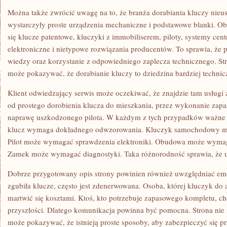
Można także zwrócić uwagę na to, że branża dorabiania kluczy nieus
wystarczyły proste urządzenia mechaniczne i podstawowe blanki. Obe
się klucze patentowe, kluczyki z immobiliserem, piloty, systemy cen
elektroniczne i nietypowe rozwiązania producentów. To sprawia, że p
wiedzy oraz korzystanie z odpowiedniego zaplecza technicznego. S
może pokazywać, że dorabianie kluczy to dziedzina bardziej techni
Klient odwiedzający serwis może oczekiwać, że znajdzie tam usługi
od prostego dorobienia klucza do mieszkania, przez wykonanie zapa
naprawę uszkodzonego pilota. W każdym z tych przypadków ważne j
klucz wymaga dokładnego odwzorowania. Kluczyk samochodowy 
Pilot może wymagać sprawdzenia elektroniki. Obudowa może wymag
Zamek może wymagać diagnostyki. Taka różnorodność sprawia, że us
Dobrze przygotowany opis strony powinien również uwzględniać emoc
zgubiła klucze, często jest zdenerwowana. Osoba, której kluczyk do a
martwić się kosztami. Ktoś, kto potrzebuje zapasowego kompletu, 
przyszłości. Dlatego komunikacja powinna być pomocna. Strona nie m
może pokazywać, że istnieją proste sposoby, aby zabezpieczyć się p