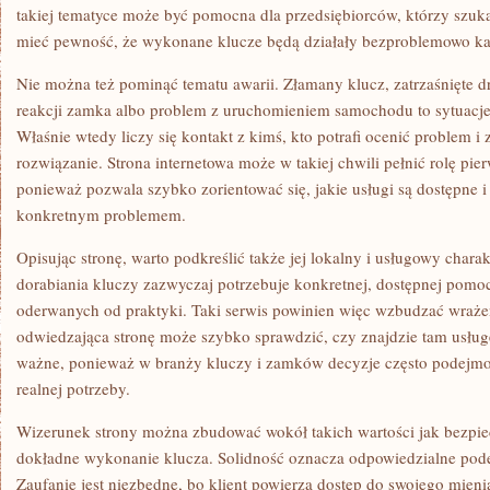
takiej tematyce może być pomocna dla przedsiębiorców, którzy szuka
mieć pewność, że wykonane klucze będą działały bezproblemowo ka
Nie można też pominąć tematu awarii. Złamany klucz, zatrzaśnięte d
reakcji zamka albo problem z uruchomieniem samochodu to sytuacje
Właśnie wtedy liczy się kontakt z kimś, kto potrafi ocenić problem 
rozwiązanie. Strona internetowa może w takiej chwili pełnić rolę pi
ponieważ pozwala szybko zorientować się, jakie usługi są dostępne i
konkretnym problemem.
Opisując stronę, warto podkreślić także jej lokalny i usługowy char
dorabiania kluczy zazwyczaj potrzebuje konkretnej, dostępnej pomoc
oderwanych od praktyki. Taki serwis powinien więc wzbudzać wrażen
odwiedzająca stronę może szybko sprawdzić, czy znajdzie tam usługę
ważne, ponieważ w branży kluczy i zamków decyzje często podej
realnej potrzeby.
Wizerunek strony można zbudować wokół takich wartości jak bezpie
dokładne wykonanie klucza. Solidność oznacza odpowiedzialne pode
Zaufanie jest niezbędne, bo klient powierza dostęp do swojego mien