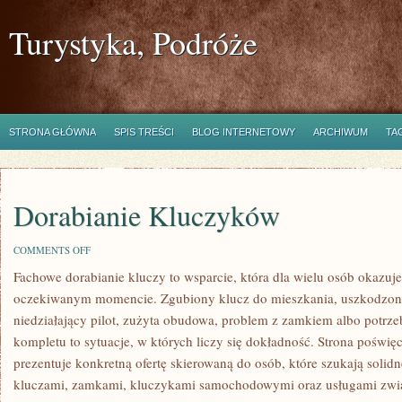
Turystyka, Podróże
STRONA GŁÓWNA
SPIS TREŚCI
BLOG INTERNETOWY
ARCHIWUM
TA
Dorabianie Kluczyków
ON
COMMENTS OFF
DORABIANIE
Fachowe dorabianie kluczy to wsparcie, która dla wielu osób okazuje
KLUCZYKÓW
oczekiwanym momencie. Zgubiony klucz do mieszkania, uszkodzo
niedziałający pilot, zużyta obudowa, problem z zamkiem albo potr
kompletu to sytuacje, w których liczy się dokładność. Strona poświę
prezentuje konkretną ofertę skierowaną do osób, które szukają solid
kluczami, zamkami, kluczykami samochodowymi oraz usługami zw