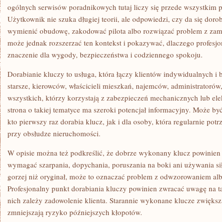
ogólnych serwisów poradnikowych tutaj liczy się przede wszystkim 
Użytkownik nie szuka długiej teorii, ale odpowiedzi, czy da się doro
wymienić obudowę, zakodować pilota albo rozwiązać problem z zam
może jednak rozszerzać ten kontekst i pokazywać, dlaczego profesj
znaczenie dla wygody, bezpieczeństwa i codziennego spokoju.
Dorabianie kluczy to usługa, która łączy klientów indywidualnych i
starsze, kierowców, właścicieli mieszkań, najemców, administratorów
wszystkich, którzy korzystają z zabezpieczeń mechanicznych lub ele
strona o takiej tematyce ma szeroki potencjał informacyjny. Może b
kto pierwszy raz dorabia klucz, jak i dla osoby, która regularnie potr
przy obsłudze nieruchomości.
W opisie można też podkreślić, że dobrze wykonany klucz powinien
wymagać szarpania, dopychania, poruszania na boki ani używania siły
gorzej niż oryginał, może to oznaczać problem z odwzorowaniem al
Profesjonalny punkt dorabiania kluczy powinien zwracać uwagę na t
nich zależy zadowolenie klienta. Starannie wykonane klucze zwiększ
zmniejszają ryzyko późniejszych kłopotów.