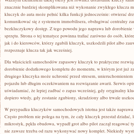
znacznie bardziej skomplikowana niż wykonanie zwykłego klucza 
kluczyk do auta może pełnić kilka funkcji jednocześnie: otwierać dr
komunikować się z systemem immobilisera, obsługiwać centralny za
bezkluczykowy dostęp. Z tego powodu jego naprawa lub dorobienie
sprzętu. Strona o tej tematyce powinna trafiać zarówno do osób, któ
jak i do kierowców, którzy zgubili kluczyk, uszkodzili pilot albo za
rozpoznaje klucza tak jak wcześniej.
Dla właścicieli samochodów zapasowy kluczyk to praktyczne rozwią
dorobienie dodatkowego kompletu do momentu, w którym jest już z
drugiego kluczyka może uchronić przed stresem, unieruchomieniem
pojazdu lub długim oczekiwaniem na rozwiązanie awarii. Serwis opi
uświadamiać, że lepiej zadbać o zapas wcześniej, gdy oryginalny klu
dopiero wtedy, gdy zostanie zgubiony, skradziony albo trwale uszko
W przypadku kluczyków samochodowych istotna jest także naprawa 
Często problem nie polega na tym, że cały kluczyk przestał działać, l
mikrostyk, pękła obudowa, wypadł grot albo pilot zaczął reagować ty
nie zawsze trzeba od razu wykonywać nowy komplet. Niekiedy wystar