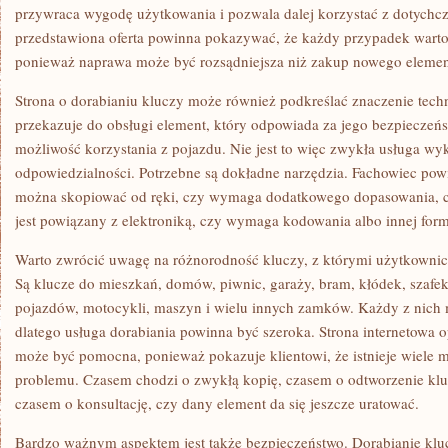
przywraca wygodę użytkowania i pozwala dalej korzystać z dotych
przedstawiona oferta powinna pokazywać, że każdy przypadek warto
ponieważ naprawa może być rozsądniejsza niż zakup nowego elemen
Strona o dorabianiu kluczy może również podkreślać znaczenie tech
przekazuje do obsługi element, który odpowiada za jego bezpieczeńs
możliwość korzystania z pojazdu. Nie jest to więc zwykła usługa w
odpowiedzialności. Potrzebne są dokładne narzędzia. Fachowiec pow
można skopiować od ręki, czy wymaga dodatkowego dopasowania, cz
jest powiązany z elektroniką, czy wymaga kodowania albo innej fo
Warto zwrócić uwagę na różnorodność kluczy, z którymi użytkownicy
Są klucze do mieszkań, domów, piwnic, garaży, bram, kłódek, szafek,
pojazdów, motocykli, maszyn i wielu innych zamków. Każdy z nich
dlatego usługa dorabiania powinna być szeroka. Strona internetowa o
może być pomocna, ponieważ pokazuje klientowi, że istnieje wiele 
problemu. Czasem chodzi o zwykłą kopię, czasem o odtworzenie kluc
czasem o konsultację, czy dany element da się jeszcze uratować.
Bardzo ważnym aspektem jest także bezpieczeństwo. Dorabianie klu