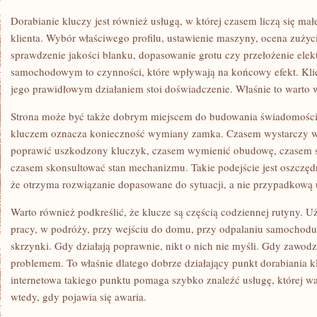
Dorabianie kluczy jest również usługą, w której czasem liczą się ma
klienta. Wybór właściwego profilu, ustawienie maszyny, ocena zużyci
sprawdzenie jakości blanku, dopasowanie grotu czy przełożenie elek
samochodowym to czynności, które wpływają na końcowy efekt. Klien
jego prawidłowym działaniem stoi doświadczenie. Właśnie to warto 
Strona może być także dobrym miejscem do budowania świadomości,
kluczem oznacza konieczność wymiany zamka. Czasem wystarczy 
poprawić uszkodzony kluczyk, czasem wymienić obudowę, czasem spr
czasem skonsultować stan mechanizmu. Takie podejście jest oszczęd
że otrzyma rozwiązanie dopasowane do sytuacji, a nie przypadkową 
Warto również podkreślić, że klucze są częścią codziennej rutyny. U
pracy, w podróży, przy wejściu do domu, przy odpalaniu samochodu,
skrzynki. Gdy działają poprawnie, nikt o nich nie myśli. Gdy zawodzą
problemem. To właśnie dlatego dobrze działający punkt dorabiania kl
internetowa takiego punktu pomaga szybko znaleźć usługę, której wa
wtedy, gdy pojawia się awaria.