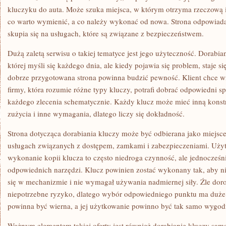
kluczyku do auta. Może szuka miejsca, w którym otrzyma rzeczową i
co warto wymienić, a co należy wykonać od nowa. Strona odpowiada
skupia się na usługach, które są związane z bezpieczeństwem.
Dużą zaletą serwisu o takiej tematyce jest jego użyteczność. Dorabian
której myśli się każdego dnia, ale kiedy pojawia się problem, staje si
dobrze przygotowana strona powinna budzić pewność. Klient chce wie
firmy, która rozumie różne typy kluczy, potrafi dobrać odpowiedni spo
każdego zlecenia schematycznie. Każdy klucz może mieć inną konstru
zużycia i inne wymagania, dlatego liczy się dokładność.
Strona dotycząca dorabiania kluczy może być odbierana jako miejsce
usługach związanych z dostępem, zamkami i zabezpieczeniami. Użyt
wykonanie kopii klucza to często niedroga czynność, ale jednocześ
odpowiednich narzędzi. Klucz powinien zostać wykonany tak, aby ni
się w mechanizmie i nie wymagał używania nadmiernej siły. Źle d
niepotrzebne ryzyko, dlatego wybór odpowiedniego punktu ma duże
powinna być wierna, a jej użytkowanie powinno być tak samo wygod
Ważnym elementem takiej oferty jest również dorabianie kluczy sa