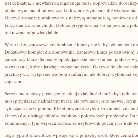
jest delikatna, a niewłaściwa ingerencja może doprowadzić do dals
pilota, wymiana obudowy czy kodowanie wymagają doświadczenia. K
kluczyk zostanie potraktowany z należytą starannością, ponieważ od
korzystania z samochodu. Dobrze przygotowana strona powinna pokaz
traktowane odpowiedzialnie.
Warto także zauważyć, że dorabianie kluczy może być elementem db
Dodatkowy komplet dla domownika, zapasowy klucz pozostawiony u
garażu czy klucz dla osoby opiekującej się mieszkaniem podczas wy
rozwiązania, które ułatwiają codzienne życie. Oczywiście klucze na
przekazywać wyłącznie osobom zaufanym, ale dobrze wykonana ko
zapasem.
Serwis internetowy poświęcony takiej działalności może być odbiera
musi przytłaczać nadmiarem treści, ale powinien jasno mówić, czym z
sytuacjach może pomóc. Klient powinien szybko zrozumieć, że chodz
kluczyków, obsługę pilotów, zamków i pokrewnych problemów. Im ba
komunikacja, tym większa szansa, że użytkownik poczuje, iż trafił w
Tego typu strona dobrze wpisuje się w potrzeby osób, które cenią k