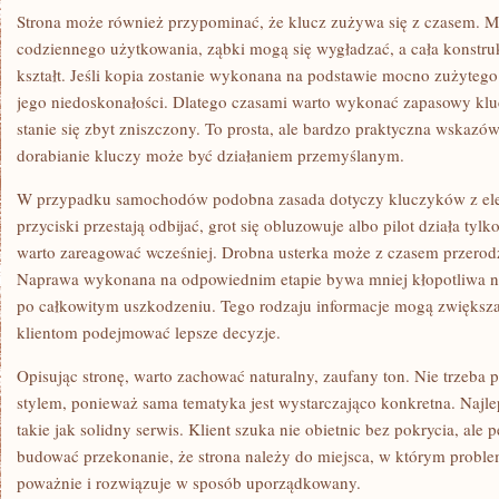
Strona może również przypominać, że klucz zużywa się z czasem. Me
codziennego użytkowania, ząbki mogą się wygładzać, a cała konstru
kształt. Jeśli kopia zostanie wykonana na podstawie mocno zużyteg
jego niedoskonałości. Dlatego czasami warto wykonać zapasowy kluc
stanie się zbyt zniszczony. To prosta, ale bardzo praktyczna wskazów
dorabianie kluczy może być działaniem przemyślanym.
W przypadku samochodów podobna zasada dotyczy kluczyków z elek
przyciski przestają odbijać, grot się obluzowuje albo pilot działa tylko
warto zareagować wcześniej. Drobna usterka może z czasem przerod
Naprawa wykonana na odpowiednim etapie bywa mniej kłopotliwa ni
po całkowitym uszkodzeniu. Tego rodzaju informacje mogą zwiększa
klientom podejmować lepsze decyzje.
Opisując stronę, warto zachować naturalny, zaufany ton. Nie trzeba
stylem, ponieważ sama tematyka jest wystarczająco konkretna. Najlep
takie jak solidny serwis. Klient szuka nie obietnic bez pokrycia, ale
budować przekonanie, że strona należy do miejsca, w którym problem
poważnie i rozwiązuje w sposób uporządkowany.