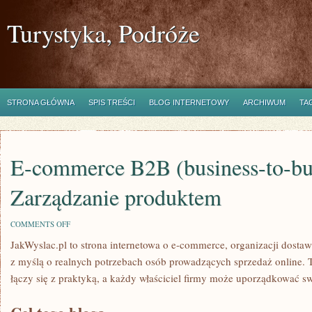
Turystyka, Podróże
STRONA GŁÓWNA
SPIS TREŚCI
BLOG INTERNETOWY
ARCHIWUM
TA
E-commerce B2B (business-to-bus
Zarządzanie produktem
ON
COMMENTS OFF
E-
JakWyslac.pl to strona internetowa o e-commerce, organizacji dosta
COMMERCE
B2B
z myślą o realnych potrzebach osób prowadzących sprzedaż online. T
(BUSINESS-
TO-
łączy się z praktyką, a każdy właściciel firmy może uporządkować sw
BUSINESS)
I
ZARZĄDZANIE