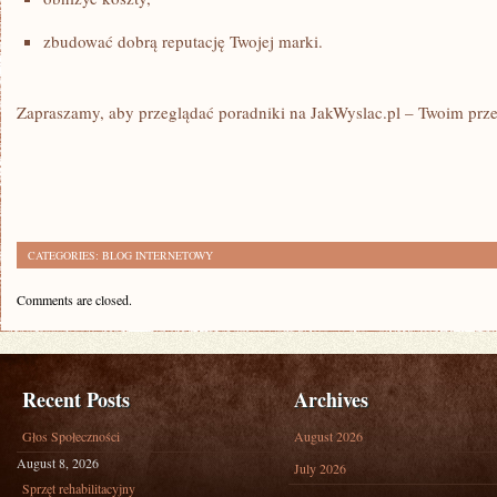
zbudować dobrą reputację Twojej marki.
Zapraszamy, aby przeglądać poradniki na JakWyslac.pl – Twoim prz
CATEGORIES:
BLOG INTERNETOWY
Comments are closed.
Recent Posts
Archives
Głos Społeczności
August 2026
August 8, 2026
July 2026
Sprzęt rehabilitacyjny