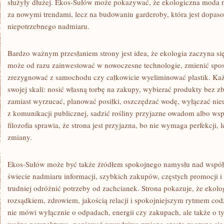
służyły dłużej. Ekos-Sułów może pokazywać, że ekologiczna moda n
za nowymi trendami, lecz na budowaniu garderoby, która jest dopaso
niepotrzebnego nadmiaru.
Bardzo ważnym przesłaniem strony jest idea, że ekologia zaczyna s
może od razu zainwestować w nowoczesne technologie, zmienić sp
zrezygnować z samochodu czy całkowicie wyeliminować plastik. Ka
swojej skali: nosić własną torbę na zakupy, wybierać produkty bez
zamiast wyrzucać, planować posiłki, oszczędzać wodę, wyłączać nie
z komunikacji publicznej, sadzić rośliny przyjazne owadom albo wspi
filozofia sprawia, że strona jest przyjazna, bo nie wymaga perfekcji,
zmiany.
Ekos-Sułów może być także źródłem spokojnego namysłu nad współ
świecie nadmiaru informacji, szybkich zakupów, częstych promocji i
trudniej odróżnić potrzeby od zachcianek. Strona pokazuje, że ekolo
rozsądkiem, zdrowiem, jakością relacji i spokojniejszym rytmem cod
nie mówi wyłącznie o odpadach, energii czy zakupach, ale także o ty