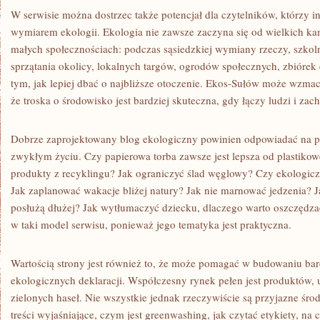
W serwisie można dostrzec także potencjał dla czytelników, którzy i
wymiarem ekologii. Ekologia nie zawsze zaczyna się od wielkich kam
małych społecznościach: podczas sąsiedzkiej wymiany rzeczy, szko
sprzątania okolicy, lokalnych targów, ogrodów społecznych, zbióre
tym, jak lepiej dbać o najbliższe otoczenie. Ekos-Sułów może wzmac
że troska o środowisko jest bardziej skuteczna, gdy łączy ludzi i za
Dobrze zaprojektowany blog ekologiczny powinien odpowiadać na pyt
zwykłym życiu. Czy papierowa torba zawsze jest lepsza od plastiko
produkty z recyklingu? Jak ograniczyć ślad węglowy? Czy ekologic
Jak zaplanować wakacje bliżej natury? Jak nie marnować jedzenia? J
posłużą dłużej? Jak wytłumaczyć dziecku, dlaczego warto oszczędz
w taki model serwisu, ponieważ jego tematyka jest praktyczna.
Wartością strony jest również to, że może pomagać w budowaniu ba
ekologicznych deklaracji. Współczesny rynek pełen jest produktów, 
zielonych haseł. Nie wszystkie jednak rzeczywiście są przyjazne śro
treści wyjaśniające, czym jest greenwashing, jak czytać etykiety, n