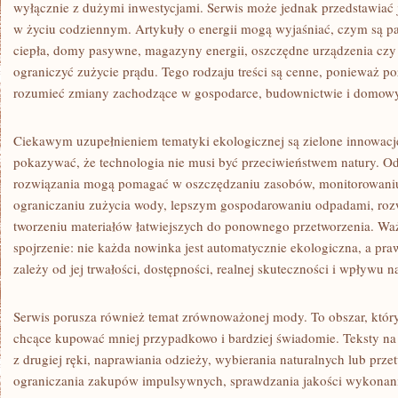
wyłącznie z dużymi inwestycjami. Serwis może jednak przedstawiać 
w życiu codziennym. Artykuły o energii mogą wyjaśniać, czym są pa
ciepła, domy pasywne, magazyny energii, oszczędne urządzenia cz
ograniczyć zużycie prądu. Tego rodzaju treści są cenne, ponieważ po
rozumieć zmiany zachodzące w gospodarce, budownictwie i domow
Ciekawym uzupełnieniem tematyki ekologicznej są zielone innowac
pokazywać, że technologia nie musi być przeciwieństwem natury. O
rozwiązania mogą pomagać w oszczędzaniu zasobów, monitorowaniu 
ograniczaniu zużycia wody, lepszym gospodarowaniu odpadami, rozwi
tworzeniu materiałów łatwiejszych do ponownego przetworzenia. Waż
spojrzenie: nie każda nowinka jest automatycznie ekologiczna, a pra
zależy od jej trwałości, dostępności, realnej skuteczności i wpływu n
Serwis porusza również temat zrównoważonej mody. To obszar, który 
chcące kupować mniej przypadkowo i bardziej świadomie. Teksty na
z drugiej ręki, naprawiania odzieży, wybierania naturalnych lub prz
ograniczania zakupów impulsywnych, sprawdzania jakości wykonania