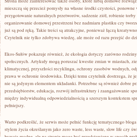
Strona może zainteresować także osoby, które lubią domowe rozwiąz
mieszczą się przecież pomysły na własne środki czystości, ponown
przygotowanie naturalnych przetworów, sadzenie ziół, robienie torby z
organizowanie domowej przestrzeni bez nadmiaru plastiku czy tworzen
już są pod ręką. Takie treści są atrakcyjne, ponieważ łączą kreatywn
Czytelnik nie tylko zdobywa wiedzę, ale może od razu przejść do dzi
Ekos-Sułów pokazuje również, że ekologia dotyczy zarówno rodziny
społecznych. Artykuły mogą poruszać kwestie zmian w miastach, ziel
klimatycznej, przyszłości recyklingu, ochrony zasobów wodnych, odp
prawa w ochronie środowiska. Dzięki temu czytelnik dostrzega, że j
nie są jedynym elementem układanki. Potrzebne są również dobre prz
przedsiębiorstw, edukacja, rozwój infrastruktury i zaangażowanie s
między indywidualną odpowiedzialnością a szerszym kontekstem spra
pełniejszy.
Warto podkreślić, że serwis może pełnić funkcję tematycznego bloga
stylem życia określanym jako zero waste, less waste, slow life czy 
bywają modne, ale na stronie mogą być przedstawiane w sposób pra