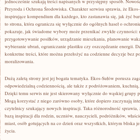
jednocześnie szukają treści napisanych w przystępny sposób. Nowośc
Przyroda i Ochrona Środowiska. Charakter serwisu sprawia, że Ekos
inspirujące kompendium dla każdego, kto zastanawia się, jak żyć bard
to strona, która ogranicza się wyłącznie do ogólnych haseł o ochroni
pokazuje, jak świadome wybory może przenikać zwykłe czynności: 
przygotowywanie posiłków, urządzanie mieszkania, planowanie wakacj
wybieranie ubrań, ograniczanie plastiku czy oszczędzanie energii. D
konkretne treści, które można przełożyć na codzienne decyzje bez po
moralizowania.
Dużą zaletą strony jest jej bogata tematyka. Ekos-Sułów porusza zag
odpowiedzialną codziennością, ale także z podróżowaniem, kuchnią, 
Dzięki temu serwis nie jest skierowany wyłącznie do wąskiej grupy
Mogą korzystać z niego zarówno osoby, które dopiero zaczynają inter
czytelnicy szukający nowych inspiracji. Taka różnorodność sprawia,
bazą inspiracji dla rodzin, uczniów, nauczycieli, podróżników, właś
miast, osób gotujących na co dzień oraz wszystkich, którym bliska j
życia.