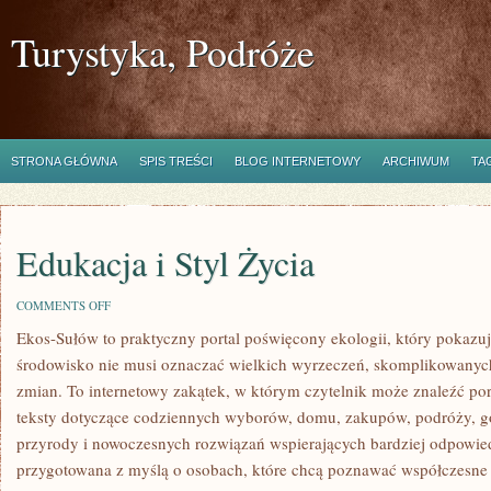
Turystyka, Podróże
STRONA GŁÓWNA
SPIS TREŚCI
BLOG INTERNETOWY
ARCHIWUM
TA
Edukacja i Styl Życia
ON
COMMENTS OFF
EDUKACJA
Ekos-Sułów to praktyczny portal poświęcony ekologii, który pokazuj
I
STYL
środowisko nie musi oznaczać wielkich wyrzeczeń, skomplikowanyc
ŻYCIA
zmian. To internetowy zakątek, w którym czytelnik może znaleźć por
teksty dotyczące codziennych wyborów, domu, zakupów, podróży, got
przyrody i nowoczesnych rozwiązań wspierających bardziej odpowiedzi
przygotowana z myślą o osobach, które chcą poznawać współczesne