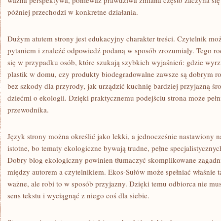
ważna perspektywa, ponieważ prawdziwa zmiana często zaczyna się 
później przechodzi w konkretne działania.
Dużym atutem strony jest edukacyjny charakter treści. Czytelnik moż
pytaniem i znaleźć odpowiedź podaną w sposób zrozumiały. Tego ro
się w przypadku osób, które szukają szybkich wyjaśnień: gdzie wyrz
plastik w domu, czy produkty biodegradowalne zawsze są dobrym r
bez szkody dla przyrody, jak urządzić kuchnię bardziej przyjazną ś
dziećmi o ekologii. Dzięki praktycznemu podejściu strona może peł
przewodnika.
Język strony można określić jako lekki, a jednocześnie nastawiony 
istotne, bo tematy ekologiczne bywają trudne, pełne specjalistycznyc
Dobry blog ekologiczny powinien tłumaczyć skomplikowane zagadni
między autorem a czytelnikiem. Ekos-Sułów może spełniać właśnie ta
ważne, ale robi to w sposób przyjazny. Dzięki temu odbiorca nie mu
sens tekstu i wyciągnąć z niego coś dla siebie.