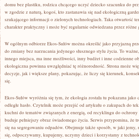
domu bez plastiku, rodzica chcącego uczyć dziecko szacunku do prz
w zgodzie z naturą, kogoś, kto zastanawia się nad ekologiczną gard
szukającego informacji o zielonych technologiach. Taka otwartość t
charakter praktyczny i może być regularnie odwiedzana przez różne
W ogólnym odbiorze Ekos-Sułów można określić jako przyjazną prze
do zmiany bez narzucania jedynego słusznego stylu życia. To ważne,
innego miejsca, ma inne możliwości, inny budżet i inne codzienne o
ekologiczna powinna uwzględniać tę różnorodność. Strona może wi
decyzje, jak i większe plany, pokazując, że liczy się kierunek, kons
się.
Ekos-Sułów wyróżnia się tym, że ekologia została tu pokazana jako c
odległe hasło. Czytelnik może przejść od artykułu o zakupach do te
kuchni do tematów związanych z energią, od recyklingu do ochrony
buduje pełniejszy obraz świadomego życia. Serwis przypomina, że t
się na segregowaniu odpadów. Obejmuje także sposób, w jaki jemy
się, odpoczywamy, kupujemy, uczymy dzieci i korzystamy z technolo