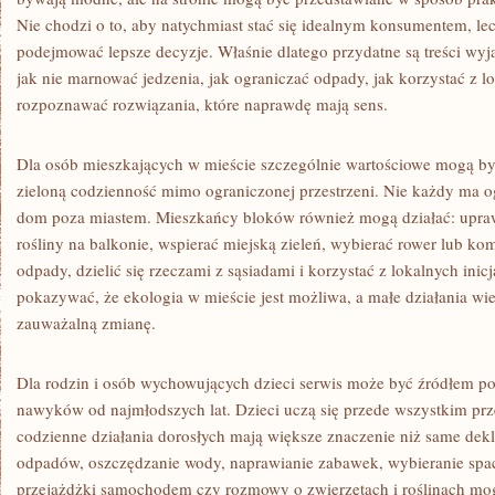
Nie chodzi o to, aby natychmiast stać się idealnym konsumentem, lecz
podejmować lepsze decyzje. Właśnie dlatego przydatne są treści wyj
jak nie marnować jedzenia, jak ograniczać odpady, jak korzystać z l
rozpoznawać rozwiązania, które naprawdę mają sens.
Dla osób mieszkających w mieście szczególnie wartościowe mogą być
zieloną codzienność mimo ograniczonej przestrzeni. Nie każdy ma 
dom poza miastem. Mieszkańcy bloków również mogą działać: uprawi
rośliny na balkonie, wspierać miejską zieleń, wybierać rower lub ko
odpady, dzielić się rzeczami z sąsiadami i korzystać z lokalnych in
pokazywać, że ekologia w mieście jest możliwa, a małe działania w
zauważalną zmianę.
Dla rodzin i osób wychowujących dzieci serwis może być źródłem
nawyków od najmłodszych lat. Dzieci uczą się przede wszystkim prz
codzienne działania dorosłych mają większe znaczenie niż same dek
odpadów, oszczędzanie wody, naprawianie zabawek, wybieranie spac
przejażdżki samochodem czy rozmowy o zwierzętach i roślinach mogą