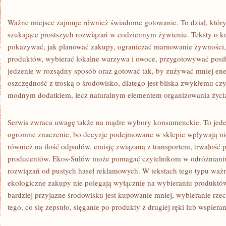
Ważne miejsce zajmuje również świadome gotowanie. To dział, któr
szukające prostszych rozwiązań w codziennym żywieniu. Teksty o 
pokazywać, jak planować zakupy, ograniczać marnowanie żywności,
produktów, wybierać lokalne warzywa i owoce, przygotowywać posił
jedzenie w rozsądny sposób oraz gotować tak, by zużywać mniej ene
oszczędność z troską o środowisko, dlatego jest bliska zwykłemu czyt
modnym dodatkiem, lecz naturalnym elementem organizowania życi
Serwis zwraca uwagę także na mądre wybory konsumenckie. To jeden
ogromne znaczenie, bo decyzje podejmowane w sklepie wpływają ni
również na ilość odpadów, emisję związaną z transportem, trwałość 
producentów. Ekos-Sułów może pomagać czytelnikom w odróżniani
rozwiązań od pustych haseł reklamowych. W tekstach tego typu ważn
ekologiczne zakupy nie polegają wyłącznie na wybieraniu produktów 
bardziej przyjazne środowisku jest kupowanie mniej, wybieranie rze
tego, co się zepsuło, sięganie po produkty z drugiej ręki lub wspier