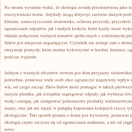
Na stronie wyraźnie widać, że ekologia została przedstawiona jako 
rzeczywistości teoria. Artykuły mogą dotyczyć zarówno dużych prob
klimatu, zanieczyszczenie środowiska, ochrona przyrody, przyszłość
ograniczanie odpadów, jak i małych kroków, które każdy może wy
właśnie połączenie ważnych tematów społecznych z codziennymi prz
Sułów jest miejscem angażującym. Czytelnik nie zostaje sam z abst
otrzymuje pomysły, które można wykorzystać w kuchni, łazience, ogr
podczas wyjazdu.
Jednym z ważnych obszarów serwisu jest dom przyjazny środowisku.
potrzebna, ponieważ wiele osób chce ograniczyć negatywny wpływ n
wie, od czego zacząć. Ekos-Sułów może pomagać w takich pierwszyc
zużycie plastiku, jak rozsądnie segregować odpady, jak wybierać trw
wodę i energię, jak zastępować jednorazowe produkty wielorazowymi
mamy, oraz jak nie wpaść w pułapkę kupowania kolejnych rzeczy tylk
ekologiczne. Taki sposób pisania o domu jest wyważony, ponieważ 
ekologia często zaczyna się od ograniczania nadmiaru, a nie od cią
nowe.