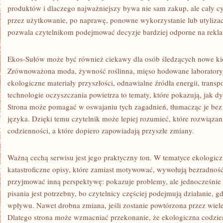
produktów i dlaczego najważniejszy bywa nie sam zakup, ale cały cyk
przez użytkowanie, po naprawę, ponowne wykorzystanie lub utylizac
pozwala czytelnikom podejmować decyzje bardziej odporne na rekl
Ekos-Sułów może być również ciekawy dla osób śledzących nowe kie
Zrównoważona moda, żywność roślinna, mięso hodowane laboratoryjni
ekologiczne materiały przyszłości, odnawialne źródła energii, transp
technologie oczyszczania powietrza to tematy, które pokazują, jak dy
Strona może pomagać w oswajaniu tych zagadnień, tłumacząc je be
języka. Dzięki temu czytelnik może lepiej rozumieć, które rozwiązan
codzienności, a które dopiero zapowiadają przyszłe zmiany.
Ważną cechą serwisu jest jego praktyczny ton. W tematyce ekologicz
katastroficzne opisy, które zamiast motywować, wywołują bezradno
przyjmować inną perspektywę: pokazuje problemy, ale jednocześnie
pisania jest potrzebny, bo czytelnicy częściej podejmują działanie, 
wpływu. Nawet drobna zmiana, jeśli zostanie powtórzona przez wiel
Dlatego strona może wzmacniać przekonanie, że ekologiczna codzienn