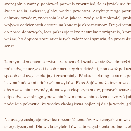
szczególnie ważny, ponieważ pozwala zrozumieć, że człowiek nie f
świata roślin, zwierząt, gleby, wody i powietrza. Artykuły mogą por
ochrony owadów, znaczenia lasów, jakości wody, roli mokradeł, prob
wpływu codziennych decyzji na kondycję ekosystemów. Dzięki temu 
do porad domowych, lecz pokazuje także naturalne powiązania, które 
ważne, bo dopiero zrozumienie tych zależności sprawia, że proste dz
sensu.
Istotnym elementem serwisu jest również kształtowanie świadomości
rodziców, nauczycieli i osób pracujących z dziećmi, ponieważ pokaz
sposób ciekawy, spokojny i zrozumiały. Edukacja ekologiczna nie po
lecz na budowaniu dobrych nawyków. Ekos-Sułów może inspirować 
obserwowania przyrody, domowych eksperymentów, prostych warszt
odpadów, wspólnego gotowania bez marnowania jedzenia czy zakład
podejście pokazuje, że wiedza ekologiczna najlepiej działa wtedy, gdy
Na uwagę zasługuje również obecność tematów związanych z nowoc
energetycznymi. Dla wielu czytelników są to zagadnienia trudne, tec