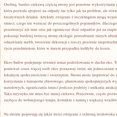
Osobną, bardzo ciekawą częścią strony jest ponowne wykorzystanie
która pozwala spojrzeć na odpady nie tylko jak na problem, ale równ
kreatywnych działań. Artykuły związane z recyklingiem mogą wyjaś
śmieci, czego nie wrzucać do poszczególnych pojemników, dlaczego n
przetworzyć niż inne oraz jak ograniczać ilość odpadów już na etapi
pokazuje bardziej twórczą stronę ekologii: przerabianie starych ubr
odnawianie mebli, tworzenie dekoracji z rzeczy pozornie niepotrze
życia przedmiotom, które w innym przypadku trafiłyby do kosza.
Ekos-Sułów podejmuje również temat podróżowania w duchu eko. To
ponieważ coraz więcej osób chce poznawać świat, ale jednocześnie n
lokalnym społecznościom i zwierzętom. Strona może inspirować do 
korzystania z transportu zbiorowego, planowania spokojniejszych 
narodowych, ograniczania śmieci podczas podróży i unikania atrakcji
Taka turystyka nie musi być mniej ciekawa. Przeciwnie, często poz
zachęca do wolniejszego tempa, kontaktu z naturą i większej wrażliw
Na stronie pojawiają się także treści związane z ochroną środowiska 