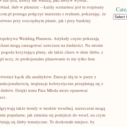
 dla tych, którzy nie wiedzą, jaki motyw wybrać.
biad, ślub w plenerze – każdy scenariusz jest tu rozpisany
Cate
com.pl pomaga połączyć marzenia z realiami, pokazując, że
Categories
równo przy oszczędnym planie, jak i przy bardziej
rspektywa Wedding Plannera. Artykuły często pokazują
ochani mogą zareagować zawczasu na trudności. Na stronie
 pogoda krzyżująca plany, ale także chaos w dniu ślubu, z
 uczy, że profesjonalne planowanie to nie tylko lista
e również kącik dla analityków. Emocje idą tu w parze z
funkcjonalnością. inspiracje kolorystyczne przeplatają się z
je ślubów. Dzięki temu Para Młoda może opanować
eci.
odgrywają także trendy w modzie weselnej. narzeczeni mogą
alnie popularne, jak zmienia się podejście do wesel, na czym
niają się śluby tematyczne. To doskonałe miejsce, by