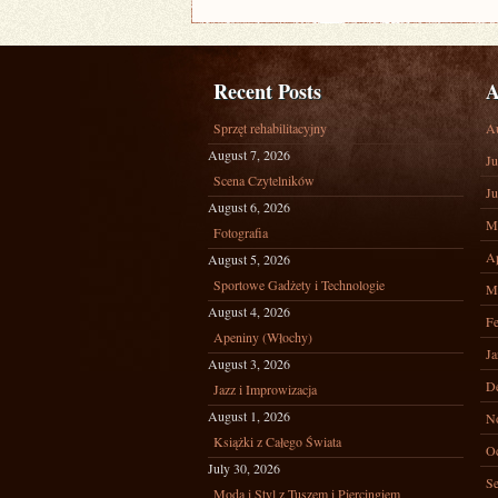
Recent Posts
A
Sprzęt rehabilitacyjny
A
August 7, 2026
Ju
Scena Czytelników
Ju
August 6, 2026
M
Fotografia
Ap
August 5, 2026
Sportowe Gadżety i Technologie
M
August 4, 2026
Fe
Apeniny (Włochy)
Ja
August 3, 2026
D
Jazz i Improwizacja
August 1, 2026
N
Książki z Całego Świata
Oc
July 30, 2026
Se
Moda i Styl z Tuszem i Piercingiem