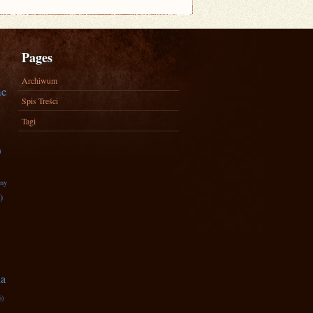
Pages
Archiwum
ne
Spis Treści
Tagi
)
zny
)
na
6)