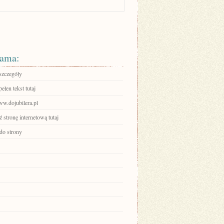
ama:
szczegóły
ełen tekst tutaj
ww.dojubilera.pl
stronę internetową tutaj
 do strony