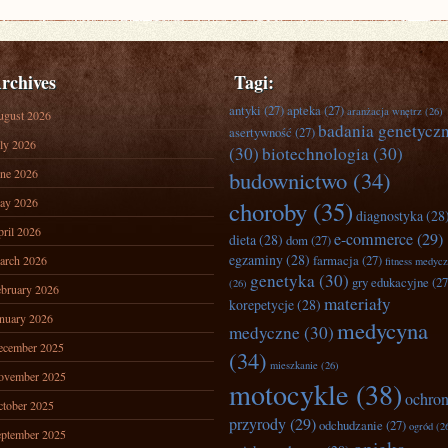
rchives
Tagi:
antyki
(27)
apteka
(27)
aranżacja wnętrz
(26)
ugust 2026
badania genetycz
asertywność
(27)
ly 2026
(30)
biotechnologia
(30)
ne 2026
budownictwo
(34)
ay 2026
choroby
(35)
diagnostyka
(28
ril 2026
e-commerce
(29)
dieta
(28)
dom
(27)
egzaminy
(28)
farmacja
(27)
arch 2026
fitness medyc
genetyka
(30)
gry edukacyjne
(27
(26)
bruary 2026
materiały
korepetycje
(28)
nuary 2026
medycyna
medyczne
(30)
ecember 2025
(34)
mieszkanie
(26)
ovember 2025
motocykle
(38)
ochro
tober 2025
przyrody
(29)
odchudzanie
(27)
ogród
(2
ptember 2025