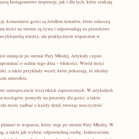
arzą Instagramowe inspiracje, jak i dla tych, które szukają
cji. komentarze gości są źródłem tematów, które odnoszą
mu treści na stronie są żywe i odpowiadają na prawdziwe
o encyklopedią wiedzy, ale praktycznym wsparciem w
jest stanięcie po stronie Pary Młodej. Artykuły często
apominać o sednie tego dnia – bliskości. Wśród treści
ki, a także przykłady wesel, które pokazują, że idealny
kim atmosfera.
bre samopoczucie wszystkich zaproszonych. W artykułach
a noclegów, pomysły na prezenty dla gości, a także
oda może zadbać o każdy detal, tworząc uroczystość
planner to wsparcie, który staje po stronie Pary Młodej. W
ug, a także jak wybrać odpowiednią osobę. Jednocześnie