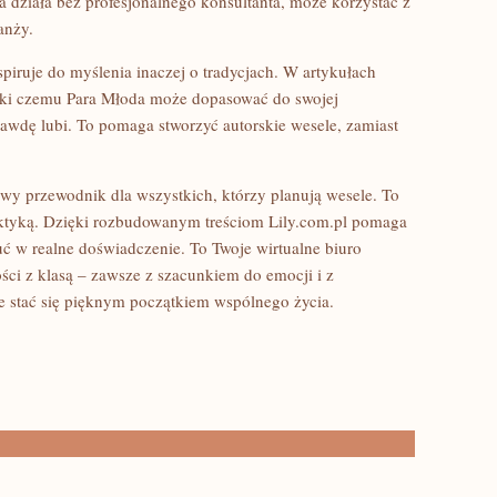
da działa bez profesjonalnego konsultanta, może korzystać z
anży.
spiruje do myślenia inaczej o tradycjach. W artykułach
ęki czemu Para Młoda może dopasować do swojej
prawdę lubi. To pomaga stworzyć autorskie wesele, zamiast
y przewodnik dla wszystkich, którzy planują wesele. To
 praktyką. Dzięki rozbudowanym treściom Lily.com.pl pomaga
uć w realne doświadczenie. To Twoje wirtualne biuro
ści z klasą – zawsze z szacunkiem do emocji i z
e stać się pięknym początkiem wspólnego życia.