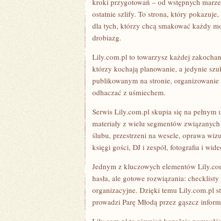
kroki przygotowań – od wstępnych marzeń 
ostatnie szlify. To strona, który pokazuje,
dla tych, którzy chcą smakować każdy mo
drobiazg.
Lily.com.pl to towarzysz każdej zakochane
którzy kochają planowanie, a jedynie szu
publikowanym na stronie, organizowanie w
odhaczać z uśmiechem.
Serwis Lily.com.pl skupia się na pełnym 
materiały z wielu segmentów związanych 
ślubu, przestrzeni na wesele, oprawa wizu
księgi gości, DJ i zespół, fotografia i wid
Jednym z kluczowych elementów Lily.com.p
hasła, ale gotowe rozwiązania: checklisty 
organizacyjne. Dzięki temu Lily.com.pl s
prowadzi Parę Młodą przez gąszcz informa