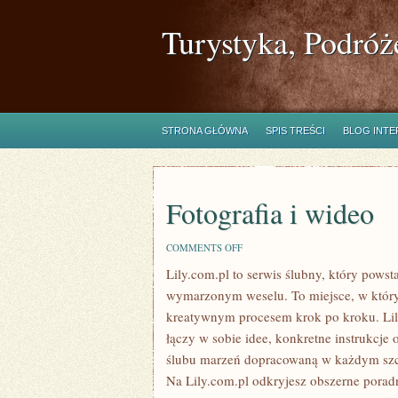
Turystyka, Podróż
STRONA GŁÓWNA
SPIS TREŚCI
BLOG INT
Fotografia i wideo
ON
COMMENTS OFF
FOTOGRAFIA
Lily.com.pl to serwis ślubny, który pows
I
WIDEO
wymarzonym weselu. To miejsce, w którym
kreatywnym procesem krok po kroku. Lil
łączy w sobie idee, konkretne instrukcj
ślubu marzeń dopracowaną w każdym sz
Na Lily.com.pl odkryjesz obszerne porad