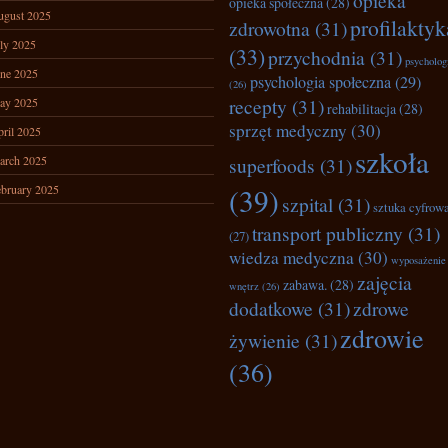
opieka
opieka społeczna
(28)
ugust 2025
profilaktyk
zdrowotna
(31)
ly 2025
(33)
przychodnia
(31)
psycholog
ne 2025
psychologia społeczna
(29)
(26)
recepty
(31)
ay 2025
rehabilitacja
(28)
sprzęt medyczny
(30)
ril 2025
szkoła
arch 2025
superfoods
(31)
bruary 2025
(39)
szpital
(31)
sztuka cyfrow
transport publiczny
(31)
(27)
wiedza medyczna
(30)
wyposażenie
zajęcia
zabawa.
(28)
wnętrz
(26)
dodatkowe
(31)
zdrowe
zdrowie
żywienie
(31)
(36)