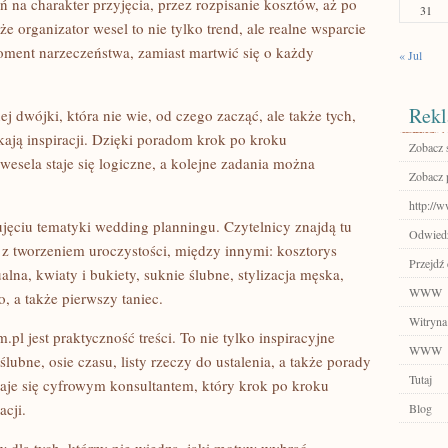
na charakter przyjęcia, przez rozpisanie kosztów, aż po
31
 że organizator wesel to nie tylko trend, ale realne wsparcie
ment narzeczeństwa, zamiast martwić się o każdy
« Jul
Rekl
j dwójki, która nie wie, od czego zacząć, ale także tych,
kają inspiracji. Dzięki poradom krok po kroku
Zobacz 
esela staje się logiczne, a kolejne zadania można
Zobacz p
http://w
ujęciu tematyki wedding planningu. Czytelnicy znajdą tu
Odwiedź 
z tworzeniem uroczystości, między innymi: kosztorys
Przejdź
alna, kwiaty i bukiety, suknie ślubne, stylizacja męska,
WWW
eo, a także pierwszy taniec.
Witryna
l jest praktyczność treści. To nie tylko inspiracyjne
WWW
ślubne, osie czasu, listy rzeczy do ustalenia, a także porady
Tutaj
taje się cyfrowym konsultantem, który krok po kroku
cji.
Blog