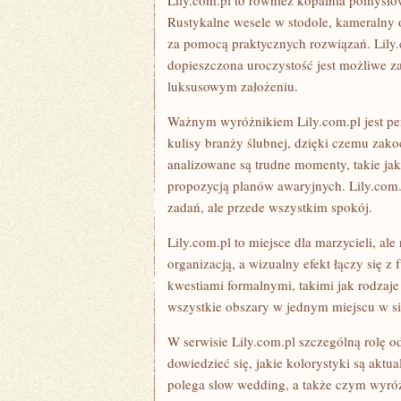
Lily.com.pl to również kopalnia pomysłów
Rustykalne wesele w stodole, kameralny o
za pomocą praktycznych rozwiązań. Lily.
dopieszczona uroczystość jest możliwe za
luksusowym założeniu.
Ważnym wyróżnikiem Lily.com.pl jest pe
kulisy branży ślubnej, dzięki czemu zak
analizowane są trudne momenty, takie jak
propozycją planów awaryjnych. Lily.com.pl
zadań, ale przede wszystkim spokój.
Lily.com.pl to miejsce dla marzycieli, al
organizacją, a wizualny efekt łączy się z 
kwestiami formalnymi, takimi jak rodza
wszystkie obszary w jednym miejscu w si
W serwisie Lily.com.pl szczególną rolę 
dowiedzieć się, jakie kolorystyki są aktu
polega slow wedding, a także czym wyróż