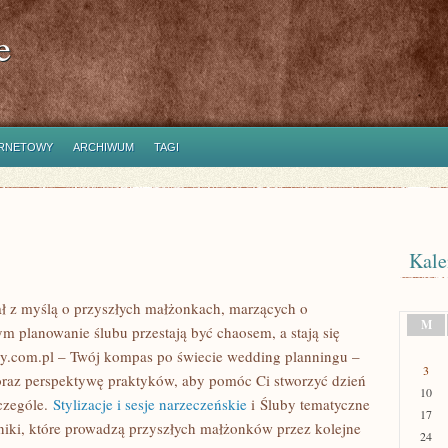
e
ERNETOWY
ARCHIWUM
TAGI
Kale
tał z myślą o przyszłych małżonkach, marzących o
M
 planowanie ślubu przestają być chaosem, a stają się
y.com.pl – Twój kompas po świecie wedding planningu –
3
e oraz perspektywę praktyków, aby pomóc Ci stworzyć dzień
10
czególe.
Stylizacje i sesje narzeczeńskie
i Śluby tematyczne
17
niki, które prowadzą przyszłych małżonków przez kolejne
24