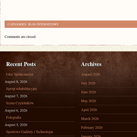
CATEGORIES:
BLOG INTERNETOWY
Comments are closed.
Recent Posts
Archives
Głos Społeczności
August 2026
August 8, 2026
July 2026
Sprzęt rehabilitacyjny
June 2026
August 7, 2026
May 2026
Scena Czytelników
April 2026
August 6, 2026
Fotografia
March 2026
August 5, 2026
February 2026
Sportowe Gadżety i Technologie
January 2026