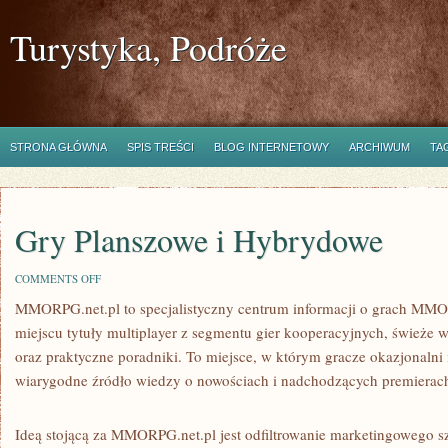
Turystyka, Podróże
STRONA GŁÓWNA
SPIS TREŚCI
BLOG INTERNETOWY
ARCHIWUM
TA
Gry Planszowe i Hybrydowe
ON
COMMENTS OFF
GRY
MMORPG.net.pl to specjalistyczny centrum informacji o grach MMO
PLANSZOWE
I
miejscu tytuły multiplayer z segmentu gier kooperacyjnych, świeże w
HYBRYDOWE
oraz praktyczne poradniki. To miejsce, w którym gracze okazjonalni 
wiarygodne źródło wiedzy o nowościach i nadchodzących premierac
Ideą stojącą za MMORPG.net.pl jest odfiltrowanie marketingowego s