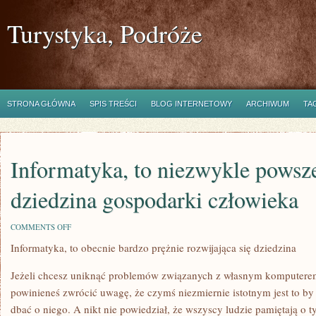
Turystyka, Podróże
STRONA GŁÓWNA
SPIS TREŚCI
BLOG INTERNETOWY
ARCHIWUM
TA
Informatyka, to niezwykle powsz
dziedzina gospodarki człowieka
ON
COMMENTS OFF
INFORMATYKA,
Informatyka, to obecnie bardzo prężnie rozwijająca się dziedzina
TO
NIEZWYKLE
POWSZECHNA
Jeżeli chcesz uniknąć problemów związanych z własnym komputerem,
OBECNIE
DZIEDZINA
powinieneś zwrócić uwagę, że czymś niezmiernie istotnym jest to b
GOSPODARKI
dbać o niego. A nikt nie powiedział, że wszyscy ludzie pamiętają o 
CZŁOWIEKA