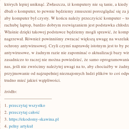
których lepiej uniknąć. Zwłaszcza, iż komputery nie są tanie, a kied
dbali o komputer, to pewnie będziemy zmuszeni porozglądać się za
aby komputer był czysty. W końcu należy przeczyścić komputer – t
rachubę laptop, bardzo dobrym rozwiązaniem jest podstawka chłodz
Właśnie dzięki takowej podstawce będziemy mogli sprawić, że kompu
nagrzewał. Również powinniśmy zwracać większą uwagę na wszelaki
ochrony antywirusowej. Czyli czymś naprawdę istotnym jest to by 
antywirusowe, w żadnym razie nie zapominać o aktualizacji bazy wir
zasadniczo to raczej nie można powiedzieć, że samo oprogramowanie,
nas, jeśli nie zwrócimy należytej uwagi na to, aby chociażby w żad
przyjmowanie od najzupełniej nieznajomych ludzi plików to coś odp
trudno mieć jakieś wątpliwości.
źródło:
———————————
1.
przeczytaj wszystko
2.
przeczytaj całość
3.
https://ekodomy-skawina.pl
4.
pełny artykuł