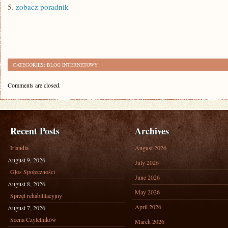
5.
zobacz poradnik
CATEGORIES:
BLOG INTERNETOWY
Comments are closed.
Recent Posts
Archives
Irlandia
August 2026
August 9, 2026
July 2026
Głos Społeczności
June 2026
August 8, 2026
May 2026
Sprzęt rehabilitacyjny
April 2026
August 7, 2026
Scena Czytelników
March 2026