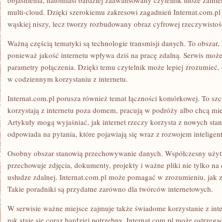
objaśnienia, natomiast bardziej zaawansowany czytelnik może zainte
multi-cloud. Dzięki szerokiemu zakresowi zagadnień Internat.com.pl 
wąskiej niszy, lecz tworzy rozbudowany obraz cyfrowej rzeczywistoś
Ważną częścią tematyki są technologie transmisji danych. To obszar, 
ponieważ jakość internetu wpływa dziś na pracę zdalną. Serwis moż
parametry połączenia. Dzięki temu czytelnik może lepiej zrozumieć,
w codziennym korzystaniu z internetu.
Internat.com.pl porusza również temat łączności komórkowej. To szc
korzystają z internetu poza domem, pracują w podróży albo chcą mieć
Artykuły mogą wyjaśniać, jak internet rzeczy korzysta z nowych sta
odpowiada na pytania, które pojawiają się wraz z rozwojem intelige
Osobny obszar stanowią przechowywanie danych. Współczesny użytko
przechowuje zdjęcia, dokumenty, projekty i ważne pliki nie tylko na
usłudze zdalnej. Internat.com.pl może pomagać w zrozumieniu, jak za
Takie poradniki są przydatne zarówno dla twórców internetowych.
W serwisie ważne miejsce zajmuje także świadome korzystanie z inter
rok staje się coraz bardziej potrzebny. Internat.com.pl może ostrzeg