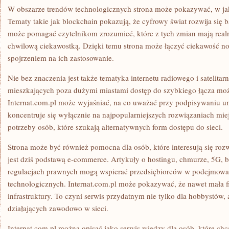
W obszarze trendów technologicznych strona może pokazywać, w jak
Tematy takie jak blockchain pokazują, że cyfrowy świat rozwija się 
może pomagać czytelnikom zrozumieć, które z tych zmian mają realn
chwilową ciekawostką. Dzięki temu strona może łączyć ciekawość n
spojrzeniem na ich zastosowanie.
Nie bez znaczenia jest także tematyka internetu radiowego i satelitar
mieszkających poza dużymi miastami dostęp do szybkiego łącza m
Internat.com.pl może wyjaśniać, na co uważać przy podpisywaniu u
koncentruje się wyłącznie na najpopularniejszych rozwiązaniach miej
potrzeby osób, które szukają alternatywnych form dostępu do sieci.
Strona może być również pomocna dla osób, które interesują się rozw
jest dziś podstawą e-commerce. Artykuły o hostingu, chmurze, 5G, 
regulacjach prawnych mogą wspierać przedsiębiorców w podejmowan
technologicznych. Internat.com.pl może pokazywać, że nawet mała fi
infrastruktury. To czyni serwis przydatnym nie tylko dla hobbystów, 
działających zawodowo w sieci.
Internat.com.pl można opisać jako serwis wiedzy dla osób, które chc