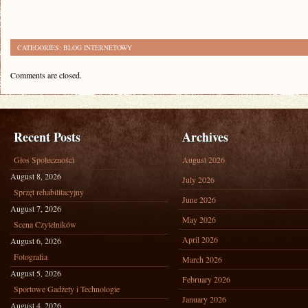
CATEGORIES:
BLOG INTERNETOWY
Comments are closed.
Recent Posts
Archives
Głos Społeczności
August 2026
August 8, 2026
July 2026
Sprzęt rehabilitacyjny
June 2026
August 7, 2026
May 2026
Scena Czytelników
April 2026
August 6, 2026
Fotografia
March 2026
August 5, 2026
February 2026
Sportowe Gadżety i Technologie
January 2026
August 4, 2026