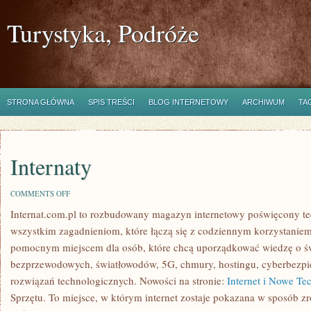
Turystyka, Podróże
STRONA GŁÓWNA
SPIS TREŚCI
BLOG INTERNETOWY
ARCHIWUM
TA
Internaty
ON
COMMENTS OFF
INTERNATY
Internat.com.pl to rozbudowany magazyn internetowy poświęcony te
wszystkim zagadnieniom, które łączą się z codziennym korzystanie
pomocnym miejscem dla osób, które chcą uporządkować wiedzę o świe
bezprzewodowych, światłowodów, 5G, chmury, hostingu, cyberbezpi
rozwiązań technologicznych. Nowości na stronie:
Internet i Nowe Te
Sprzętu. To miejsce, w którym internet zostaje pokazana w sposób z