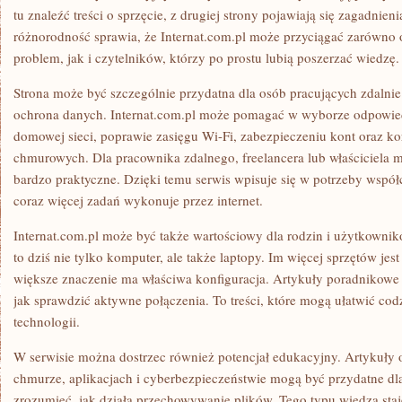
tu znaleźć treści o sprzęcie, z drugiej strony pojawiają się zagadnien
różnorodność sprawia, że Internat.com.pl może przyciągać zarówno
problem, jak i czytelników, którzy po prostu lubią poszerzać wiedzę.
Strona może być szczególnie przydatna dla osób pracujących zdalnie.
ochrona danych. Internat.com.pl może pomagać w wyborze odpowiedn
domowej sieci, poprawie zasięgu Wi-Fi, zabezpieczeniu kont oraz ko
chmurowych. Dla pracownika zdalnego, freelancera lub właściciela ma
bardzo praktyczne. Dzięki temu serwis wpisuje się w potrzeby wspó
coraz więcej zadań wykonuje przez internet.
Internat.com.pl może być także wartościowy dla rodzin i użytkown
to dziś nie tylko komputer, ale także laptopy. Im więcej sprzętów jes
większe znaczenie ma właściwa konfiguracja. Artykuły poradnikow
jak sprawdzić aktywne połączenia. To treści, które mogą ułatwić co
technologii.
W serwisie można dostrzec również potencjał edukacyjny. Artykuły o
chmurze, aplikacjach i cyberbezpieczeństwie mogą być przydatne dl
zrozumieć, jak działa przechowywanie plików. Tego typu wiedza staj