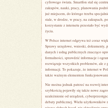
cyfrowego świata. Smartfon stał się cent
zakupów, nauki, pracy, planowania podróży
już miejscem, do którego trzeba specjaln
stale, w drodze, w pracy, na zakupach, p
korzystanie z internetu przestało być wy
życia.
W Polsce internet odgrywa też coraz wię
Sprawy urzędowe, wnioski, dokumenty, pro
danych i usług publicznych znacząco upr
formalności, sprawdzić informacje i ogra
rozwiązuje wszystkich problemów, ale z 
informacji. To pokazuje, że internet w Po
także ważnym elementem funkcjonowania 
Nie można jednak patrzeć na rozwój inte
szybkością pojawiły się także nowe zagro
uzależnienie od urządzeń, cyberprzestępc
debaty publicznej. Wielu użytkowników 
używa słabych haseł, nie aktualizuje opr