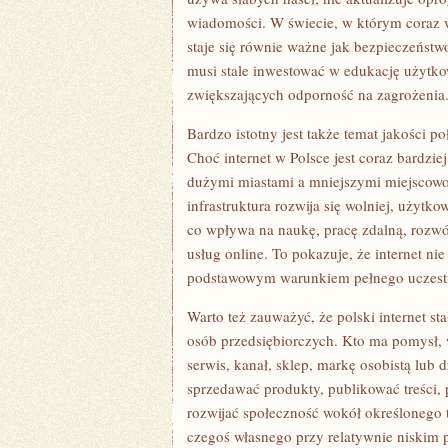
wiadomości. W świecie, w którym coraz w
staje się równie ważne jak bezpieczeństwo
musi stale inwestować w edukację użytk
zwiększających odporność na zagrożenia
Bardzo istotny jest także temat jakości po
Choć internet w Polsce jest coraz bardz
dużymi miastami a mniejszymi miejscowo
infrastruktura rozwija się wolniej, użyt
co wpływa na naukę, pracę zdalną, rozwó
usług online. To pokazuje, że internet ni
podstawowym warunkiem pełnego uczest
Warto też zauważyć, że polski internet st
osób przedsiębiorczych. Kto ma pomysł,
serwis, kanał, sklep, markę osobistą lub
sprzedawać produkty, publikować treści, 
rozwijać społeczność wokół określonego t
czegoś własnego przy relatywnie niskim p