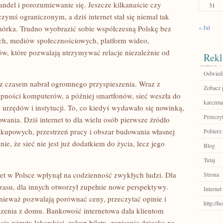
andel i porozumiewanie się. Jeszcze kilkanaście czy
31
 czymś ograniczonym, a dziś internet stał się niemal tak
omórka. Trudno wyobrazić sobie współczesną Polskę bez
« Jul
ych, mediów społecznościowych, platform wideo,
ów, które pozwalają utrzymywać relacje niezależnie od
Rekl
Odwiedź
le z czasem nabrał ogromnego przyspieszenia. Wraz z
Zobacz 
ępności komputerów, a później smartfonów, sieć weszła do
karczma
urzędów i instytucji. To, co kiedyś wydawało się nowinką,
Przeczyt
wania. Dziś internet to dla wielu osób pierwsze źródło
kupowych, przestrzeń pracy i obszar budowania własnej
Pobierz 
, że sieć nie jest już dodatkiem do życia, lecz jego
Blog
Tutaj
ernet w Polsce wpłynął na codzienność zwykłych ludzi. Dla
Strona
asu, dla innych otworzył zupełnie nowe perspektywy.
Internet
onieważ pozwalają porównać ceny, przeczytać opinie i
http://
enia z domu. Bankowość internetowa dała klientom
a wizyty lekarskiej, zakup biletu, zapisanie dziecka na