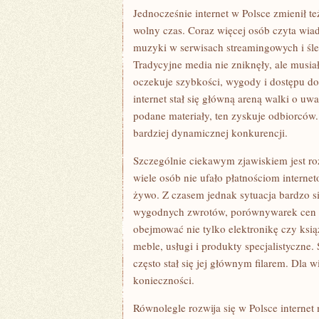
Jednocześnie internet w Polsce zmienił 
wolny czas. Coraz więcej osób czyta wiad
muzyki w serwisach streamingowych i śl
Tradycyjne media nie zniknęły, ale musia
oczekuje szybkości, wygody i dostępu do 
internet stał się główną areną walki o u
podane materiały, ten zyskuje odbiorców.
bardziej dynamicznej konkurencji.
Szczególnie ciekawym zjawiskiem jest ro
wiele osób nie ufało płatnościom interne
żywo. Z czasem jednak sytuacja bardzo si
wygodnych zwrotów, porównywarek cen i
obejmować nie tylko elektronikę czy ksią
meble, usługi i produkty specjalistyczne.
często stał się jej głównym filarem. Dla 
konieczności.
Równolegle rozwija się w Polsce internet