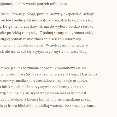
iejętność analizowania potrzeb odbiorców.
reści. Powstają blogi, portale, serwisy eksperckie, sklepy,
ernetowi budują własne społeczności, dzielą się praktyką,
ią. Dzięki temu użytkownik ma do wyboru bardzo szeroką
aliz po lekką rozrywkę. Z jednej strony to ogromna zaleta,
rugiej jednak rośnie znaczenie selekcji informacji,
a, rzetelna i godna zaufania. Współczesny internauta w
ci, ale też uczyć się krytycznego myślenia, weryfikacji
olsce jest także zmiana sposobu komunikowania się.
e, wiadomości SMS i spotkania twarzą w twarz. Dziś coraz
rozmowy, media społecznościowe i aplikacje grupowe.
h lub krajach może utrzymywać codzienny kontakt.
zdjęcia i dzielą się wydarzeniami niemal natychmiast.
acują zdalnie, a klienci kontaktują się z markami przez
Ta cyfrowa bliskość ma wielką wartość, bo skraca dystans,