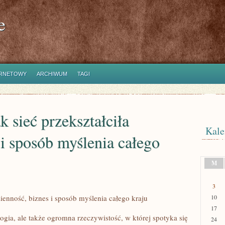
e
ERNETOWY
ARCHIWUM
TAGI
k sieć przekształciła
Kale
 i sposób myślenia całego
M
3
zienność, biznes i sposób myślenia całego kraju
10
17
ologia, ale także ogromna rzeczywistość, w której spotyka się
24