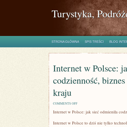
Turystyka, Podróż
STRONA GŁÓWNA
SPIS TREŚCI
BLOG INT
Internet w Polsce: ja
codzienność, biznes
kraju
ON
COMMENTS OFF
INTERNET
Internet w Polsce: jak sieć odmieniła cod
W
POLSCE:
JAK
Internet w Polsce to dziś nie tylko techn
SIEĆ