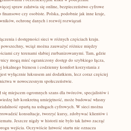
ięcej spraw załatwia się online, bezpieczeństwo cyfrowe
 finansowe czy osobiste. Polska, podobnie jak inne kraje,
owników, ochronę danych i rozwój rozwiązań
.
łączenia i dostępności sieci w różnych częściach kraju.
iej powszechny, wciąż można zauważyć różnice między
ściami czy terenami słabiej zurbanizowanymi. Tam, gdzie
kownicy mogą mieć ograniczony dostęp do szybkiego łącza,
j lokalnego biznesu i codzienny komfort korzystania z
e jest wyłącznie luksusem ani dodatkiem, lecz coraz częściej
nictwa w nowoczesnym społeczeństwie.
ał się miejscem ogromnych szans dla twórców, specjalistów i
 wiedzę lub konkretną umiejętność, może budować własny
 działalność opartą na usługach cyfrowych. W sieci można
prowadzić konsultacje, tworzyć kursy, zdobywać klientów i
ematu. Jeszcze nigdy w historii nie było tak łatwo zacząć
rogu wejścia. Oczywiście łatwość startu nie oznacza