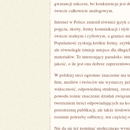
gwarancji sukcesu, bo konkurencja jest d
świecie całkowicie analogowym.
Internet w Polsce zmienił również język
pojęcia, skróty, formy komunikacji i st
świecie realnym i cyfrowym, a granice mię
Popularność zyskują krótkie formy, szyb
ale równolegle istnieje miejsce dla długi
materiałów. To interesujący paradoks: int
jakość, o ile jest ona dobrze zaprezentow
W polskiej sieci ogromne znaczenie ma t
firm, mediów i twórców nie wystarczy już
widoczność, odpowiednią strukturę, zrozu
powodu rośnie znaczenie działań związan
tworzeniem treści odpowiadających na konk
przestrzenią publikacji, ale także środowi
rozumie potrzeby odbiorcy, ten częściej o
Nie da się też pominąć społecznego wymia