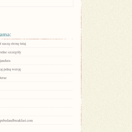
ama:
 naszą stronę tutaj
pełne szczegóły
jandura
aj pełną wersję
teraz
hopebedandbreakfast.com