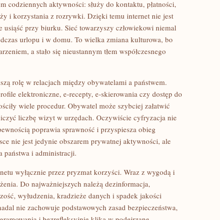
rum codziennych aktywności: służy do kontaktu, płatności,
 i korzystania z rozrywki. Dzięki temu internet nie jest
ie usiąść przy biurku. Sieć towarzyszy człowiekowi niemal
odczas urlopu i w domu. To wielka zmiana kulturowa, bo
darzeniem, a stało się nieustannym tłem współczesnego
kszą rolę w relacjach między obywatelami a państwem.
file elektroniczne, e-recepty, e-skierowania czy dostęp do
ościły wiele procedur. Obywatel może szybciej załatwić
niczyć liczbę wizyt w urzędach. Oczywiście cyfryzacja nie
pewnością poprawia sprawność i przyspiesza obieg
lsce nie jest jedynie obszarem prywatnej aktywności, ale
państwa i administracji.
rnetu wyłącznie przez pryzmat korzyści. Wraz z wygodą i
żenia. Do najważniejszych należą dezinformacja,
zość, wyłudzenia, kradzieże danych i spadek jakości
nadal nie zachowuje podstawowych zasad bezpieczeństwa,
ogramowania i bezrefleksyjnie klika w podejrzane