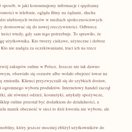
też sposób, w jaki konsumujemy informacje i spędzamy
omości w telefonie, ogląda filmy na żądanie, słucha
edzi ulubionych twórców w mediach społecznościowych.
ły dostosować się do nowej rzeczywistości. Odbiorca
treści wtedy, gdy sam tego potrzebuje. To sprawiło, że
wagę użytkownika. Kto tworzy ciekawe, użyteczne i dobrze
 Kto nie nadąża za oczekiwaniami, traci ich na rzecz
zwój zakupów online w Polsce. Jeszcze nie tak dawno
towym, obawiało się oszustw albo wolało obejrzeć towar na
ę zmieniła. Klienci przyzwyczaili się do szybkich dostaw,
 ogromnego wyboru produktów. Internetowy handel zaczął
żki, ale również odzież, kosmetyki, artykuły spożywcze,
 Sklep online przestał być dodatkiem do działalności, a
wielu marek obecność w sieci to dziś kwestia nie wyboru, ale
 mobilny, który jeszcze mocniej zbliżył użytkowników do