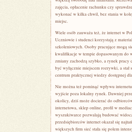
zajęcia, opłacenie rachunku czy sprawdze
wykonać w kilka chwil, bez stania w kol
miejsc.
Wiele osób zauważa też, że internet w P
Uczniowie i studenci korzystają z materi
szkoleniowych. Osoby pracujące mogą się
kwalifikacje w tempie dopasowanym do w
zmiany zachodzą szybko, a rynek pracy co
być wyłącznie miejscem rozrywki, a stał 
centrum praktycznej wiedzy dostępnej dl
Nie można też pominąć wpływu internetu n
wyjście poza lokalny rynek. Dawniej prze
okolicy, dziś może docierać do odbiorców
internetowa, sklep online, profil w med
wyszukiwarce pozwalają budować widocz
przedsiębiorców internet okazał się najtań
większych firm sieć stała się polem inten