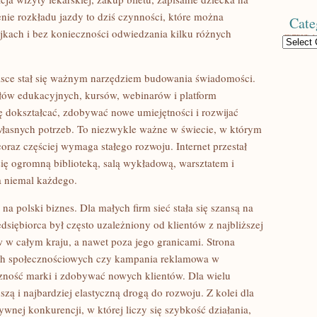
nie rozkładu jazdy to dziś czynności, które można
Cate
ejkach i bez konieczności odwiedzania kilku różnych
Categories
olsce stał się ważnym narzędziem budowania świadomości.
ałów edukacyjnych, kursów, webinarów i platform
 dokształcać, zdobywać nowe umiejętności i rozwijać
łasnych potrzeb. To niezwykle ważne w świecie, w którym
raz częściej wymaga stałego rozwoju. Internet przestał
się ogromną biblioteką, salą wykładową, warsztatem i
a niemal każdego.
a polski biznes. Dla małych firm sieć stała się szansą na
dsiębiorca był często uzależniony od klientów z najbliższej
 w całym kraju, a nawet poza jego granicami. Strona
iach społecznościowych czy kampania reklamowa w
ność marki i zdobywać nowych klientów. Dla wielu
szą i najbardziej elastyczną drogą do rozwoju. Z kolei dla
sywnej konkurencji, w której liczy się szybkość działania,