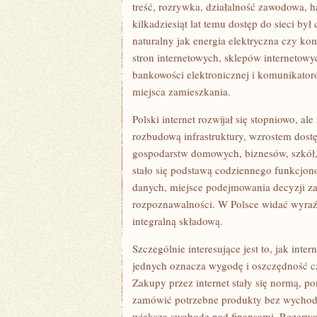
PRZEKSZTAŁCIŁA
treść, rozrywka, działalność zawodowa, h
CODZIENNOŚĆ,
kilkadziesiąt lat temu dostęp do sieci był
BIZNES
I
naturalny jak energia elektryczna czy k
SPOSÓB
stron internetowych, sklepów internetow
MYŚLENIA
CAŁEGO
bankowości elektronicznej i komunikator
KRAJU
miejsca zamieszkania.
Polski internet rozwijał się stopniowo, a
rozbudową infrastruktury, wzrostem dost
gospodarstw domowych, biznesów, szkół, 
stało się podstawą codziennego funkcjono
danych, miejsce podejmowania decyzji za
rozpoznawalności. W Polsce widać wyraźnie
integralną składową.
Szczególnie interesujące jest to, jak int
jednych oznacza wygodę i oszczędność cz
Zakupy przez internet stały się normą, p
zamówić potrzebne produkty bez wychodz
większą swobodę nad finansami. Rezerwacj