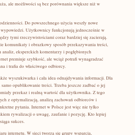
uża, ale możliwości są bez porównania większe niż w
 codzienności. Do powszechnego użycia weszły nowe
yle wypowiedzi. Użytkownicy funkcjonują jednocześnie w
dzy tymi rzeczywistościami coraz bardziej się zacierają.
kie komunikaty i obrazkowy sposób przekazywania treści,
ch analiz, eksperckich komentarzy i pogłębionych
ernet premiuje szybkość, ale wciąż potrafi wynagradzać
ana i trafia do właściwego odbiorcy.
akże wyszukiwarka i cała idea odnajdywania informacji. Dla
 samo opublikowanie treści. Trzeba jeszcze zadbać o jej
miały przekaz i realną wartość dla użytkownika. Z tego
ych z optymalizacją, analizą zachowań odbiorców i
retne pytania. Internet w Polsce jest więc nie tylko
skiem rywalizacji o uwagę, zaufanie i pozycję. Kto lepiej
siąga sukces.
ru internetu. W sieci tworzą się grupy wsparcia,