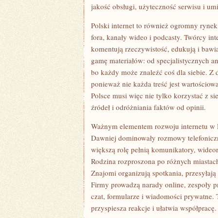
jakość obsługi, użyteczność serwisu i um
Polski internet to również ogromny rynek t
fora, kanały wideo i podcasty. Twórcy int
komentują rzeczywistość, edukują i baw
gamę materiałów: od specjalistycznych an
bo każdy może znaleźć coś dla siebie. Z d
ponieważ nie każda treść jest wartościow
Polsce musi więc nie tylko korzystać z sie
źródeł i odróżniania faktów od opinii.
Ważnym elementem rozwoju internetu w P
Dawniej dominowały rozmowy telefoniczn
większą rolę pełnią komunikatory, wideo
Rodzina rozproszona po różnych miastac
Znajomi organizują spotkania, przesyłają 
Firmy prowadzą narady online, zespoły pr
czat, formularze i wiadomości prywatne. 
przyspiesza reakcje i ułatwia współpracę.