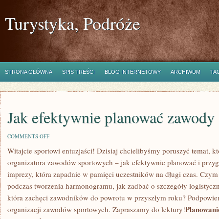
Turystyka, Podróże
STRONA GŁÓWNA
SPIS TREŚCI
BLOG INTERNETOWY
ARCHIWUM
TA
Jak efektywnie planować zawody
ON
COMMENTS OFF
JAK
Witajcie sportowi⁣ entuzjaści! Dzisiaj ‌chcielibyśmy poruszyć temat, kt
EFEKTYWNIE
PLANOWAĆ
organizatora​ zawodów sportowych – jak ⁢efektywnie planować i przyg
ZAWODY
SPORTOWE
imprezy, która zapadnie w pamięci uczestników na długi ‌czas.​ Czy
podczas tworzenia ⁣harmonogramu, jak ⁣zadbać o⁢ szczegóły logistyczne
która zachęci zawodników ⁢do powrotu w przyszłym roku? Podpowiemy
Planowan
organizacji zawodów ​sportowych. Zapraszamy do‍ lektury!