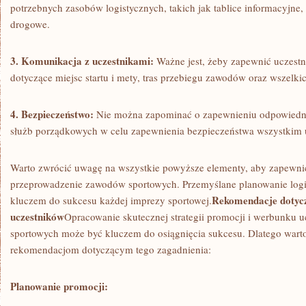
potrzebnych zasobów‌ logistycznych,⁤ takich ​jak tablice informacyjne,
drogowe.
3. Komunikacja z uczestnikami:
Ważne jest,​ żeby⁤ zapewnić uczest
dotyczące⁤ miejsc startu i mety, ⁢tras przebiegu zawodów oraz wszel
4. Bezpieczeństwo:
Nie ‌można⁣ zapominać ‌o zapewnieniu ​odpowiedn
służb porządkowych​ w celu zapewnienia bezpieczeństwa wszystkim‌
Warto zwrócić uwagę na wszystkie⁢ powyższe elementy, aby zapewni
przeprowadzenie zawodów sportowych. Przemyślane planowanie logisty
Rekomendacje‌ dotyc
kluczem do ‌sukcesu każdej imprezy ⁣sportowej.
uczestników
Opracowanie​ skutecznej strategii promocji⁣ i werbunku
sportowych może ​być kluczem do osiągnięcia sukcesu. Dlatego‍ warto
rekomendacjom dotyczącym tego ​zagadnienia:
Planowanie promocji: