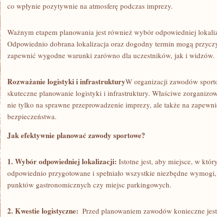
co‍ wpłynie pozytywnie na ⁤atmosferę podczas imprezy.
Ważnym etapem⁤ planowania jest również wybór odpowiedniej lokaliza
Odpowiednio dobrana lokalizacja oraz ⁤dogodny​ termin mogą przyczy
zapewnić wygodne warunki zarówno ​dla‌ uczestników, jak i widzów.
Rozważanie logistyki i infrastruktury
W⁢ organizacji zawodów sport
skuteczne planowanie logistyki i infrastruktury. Właściwe ⁢zorganiz
nie ⁤tylko ⁢na sprawne ⁣przeprowadzenie imprezy, ale ‌także​ na⁣ zapew
‍bezpieczeństwa.
Jak efektywnie planować zawody ‌sportowe?
1. Wybór​ odpowiedniej lokalizacji:
Istotne⁤ jest, ​aby ‌miejsce,​ w k
odpowiednio przygotowane‍ i ⁢spełniało wszystkie niezbędne wymogi, t
punktów ‌gastronomicznych czy miejsc parkingowych.
2. Kwestie logistyczne:
‌ Przed planowaniem zawodów‌ konieczne jest