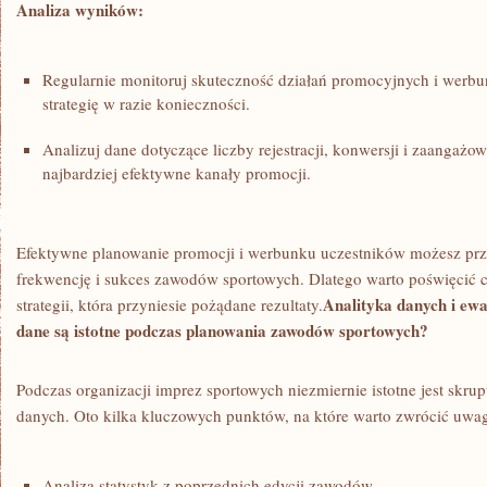
Analiza wyników:
Regularnie ‌monitoruj skuteczność działań promocyjnych i werb
strategię w‌ razie ‌konieczności.
Analizuj dane dotyczące liczby ‍rejestracji, konwersji i zaangażo
najbardziej ⁢efektywne kanały ‍promocji.
Efektywne planowanie promocji i ⁤werbunku uczestników możesz prze
frekwencję‌ i⁢ sukces zawodów sportowych. Dlatego warto poświęcić 
Analityka ​danych⁣ i ew
strategii,​ która‍ przyniesie​ pożądane ⁤rezultaty.
dane⁤ są istotne ‍podczas planowania zawodów sportowych?
Podczas organizacji imprez ​sportowych niezmiernie istotne jest skrup
‍danych. Oto‌ kilka kluczowych punktów, na które warto zwrócić uwa
Analiza‌ statystyk z poprzednich edycji zawodów