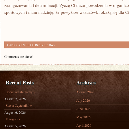
zaangażowania i determinacji. Życzę‍ Ci dużo powodzenia w organiz
sportowych i mam‌ nadzieję, że powyższe‍ wskazówki okażą ⁢się dla 
CATEGORIES:
BLOG INTERNETOWY
Comments are closed.
Recent Posts
Archives
Sprzęt rehabilitacyjny
August 2026
August 7, 2026
July 2026
Scena Czytelników
June 2026
August 6, 2026
May 2026
Fotografia
April 2026
August 5, 2026