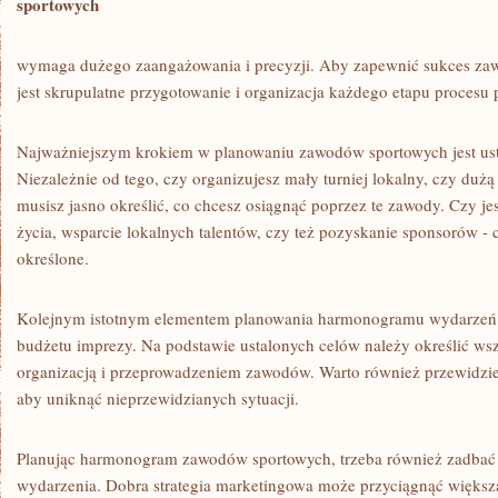
sportowych
wymaga dużego ⁤zaangażowania i precyzji. Aby‌ zapewnić sukces​ za
jest ‌skrupulatne⁢ przygotowanie i organizacja‌ każdego⁢ etapu procesu​
Najważniejszym‌ krokiem w planowaniu zawodów⁢ sportowych jest usta
Niezależnie od tego, czy organizujesz mały ‍turniej lokalny, czy ⁤duż
musisz‌ jasno określić, ‍co chcesz⁣ osiągnąć poprzez te zawody. Czy j
⁣życia, ​wsparcie lokalnych talentów, czy też pozyskanie sponsorów ​-
określone.
Kolejnym istotnym elementem planowania harmonogramu ​wydarzeń sp
budżetu​ imprezy. ‍Na podstawie ustalonych ‍celów należy⁤ określić ‌w
organizacją i przeprowadzeniem zawodów. ⁢Warto również‍ przewidzi
aby uniknąć nieprzewidzianych sytuacji.
Planując harmonogram‌ zawodów ⁣sportowych, trzeba‍ również zadba
wydarzenia. Dobra strategia marketingowa może przyciągnąć większą 