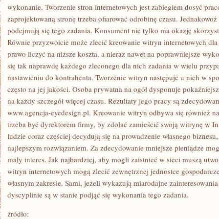
WYMAGANE
wykonanie. Tworzenie stron internetowych jest zabiegiem dosyć pr
zaprojektowaną stronę trzeba ofiarować odrobinę czasu. Jednakowoż n
podejmują się tego zadania. Konsument nie tylko ma okazję skorzyst
Równie przyzwoicie może zlecić kreowanie witryn internetowych dl
prawo liczyć na niższe koszta, a nieraz nawet na poprawniejsze wyko
się tak naprawdę każdego zleconego dla nich zadania w wielu przy
nastawieniu do kontrahenta. Tworzenie witryn następuje u nich w sp
często na jej jakości. Osoba prywatna na ogół dysponuje pokaźniejsz
na każdy szczegół więcej czasu. Rezultaty jego pracy są zdecydowan
www.agencja-eyedesign.pl. Kreowanie witryn odbywa się również na
trzeba być dyrektorem firmy, by zdołać zamieścić swoją witrynę w In
ludzie coraz częściej decydują się na prowadzenie własnego biznesu, 
najlepszym rozwiązaniem. Za zdecydowanie mniejsze pieniądze mog
mały interes. Jak najbardziej, aby mogli zaistnieć w sieci muszą ut
witryn internetowych mogą zlecić zewnętrznej jednostce gospodarcze
własnym zakresie. Sami, jeżeli wykazują miarodajne zainteresowania 
dyscyplinie są w stanie podjąć się wykonania tego zadania.
źródło: