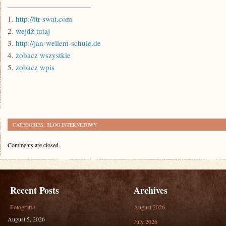
———————————
1.
http://itr-swat.com
2.
wejdź tutaj
3.
http://jan-wellem-schule.de
4.
zobacz wszystkie
5.
zobacz wpis
CATEGORIES:
BLOG INTERNETOWY
Comments are closed.
Recent Posts
Archives
Fotografia
August 2026
August 5, 2026
July 2026