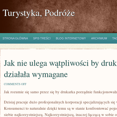
Turystyka, Podróże
STRONA GŁÓWNA
SPIS TREŚCI
BLOG INTERNETOWY
ARCHIWUM
TA
Jak nie ulega wątpliwości by dru
działała wymagane
ON
COMMENTS OFF
JAK
Jak rozumie się samo przez się by drukarka porządnie funkcjonowa
NIE
ULEGA
WĄTPLIWOŚCI
Dzisiaj pracuje dużo profesjonalnych korporacji specjalizujących się
BY
DRUKARKA
Konsumenci to naturalnie dzięki temu są w stanie konfrontować poje
POPRAWNIE
siebie najkorzystniejszą. Najkorzystniejszą, inaczej łączącą w sobie 
DZIAŁAŁA