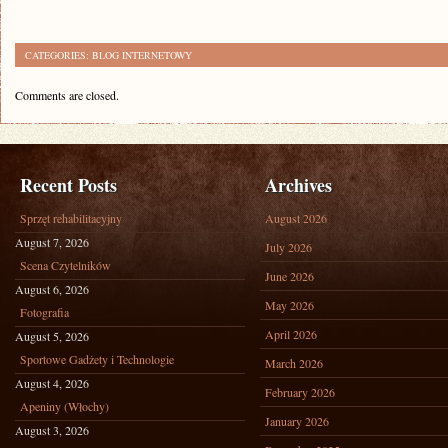
CATEGORIES:
BLOG INTERNETOWY
Comments are closed.
Recent Posts
Archives
Sprzęt rehabilitacyjny
August 2026
August 7, 2026
July 2026
Scena Czytelników
June 2026
August 6, 2026
May 2026
Fotografia
April 2026
August 5, 2026
Sportowe Gadżety i Technologie
March 2026
August 4, 2026
February 2026
Apeniny (Włochy)
January 2026
August 3, 2026