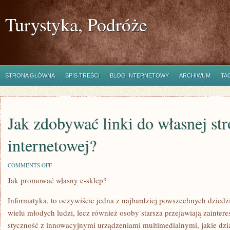
Turystyka, Podróże
STRONA GŁÓWNA
SPIS TREŚCI
BLOG INTERNETOWY
ARCHIWUM
TA
Jak zdobywać linki do własnej st
internetowej?
ON
COMMENTS OFF
JAK
Jak promować własny e-sklep?
ZDOBYWAĆ
LINKI
DO
Informatyka, to oczywiście jedna z najbardziej powszechnych dziedz
WŁASNEJ
STRONY
wielu młodych ludzi, lecz również osoby starsza przejawiają zainter
INTERNETOWEJ?
styczność z innowacyjnymi urządzeniami multimedialnymi, jakie dzi