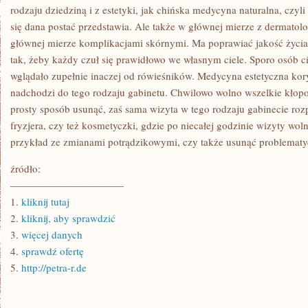
DOPIERO
rodzaju dziedziną i z estetyki, jak chińska medycyna naturalna, czyli
OD
się dana postać przedstawia. Ale także w głównej mierze z dermatolo
KILKUNASTU
LAT
głównej mierze komplikacjami skórnymi. Ma poprawiać jakość życi
tak, żeby każdy czuł się prawidłowo we własnym ciele. Sporo osób c
wglądało zupełnie inaczej od rówieśników. Medycyna estetyczna kory
nadchodzi do tego rodzaju gabinetu. Chwilowo wolno wszelkie kłop
prosty sposób usunąć, zaś sama wizyta w tego rodzaju gabinecie ro
fryzjera, czy też kosmetyczki, gdzie po niecałej godzinie wizyty wo
przykład ze zmianami potrądzikowymi, czy także usunąć problematy
źródło:
———————————
1.
kliknij tutaj
2.
kliknij, aby sprawdzić
3.
więcej danych
4.
sprawdź ofertę
5.
http://petra-r.de