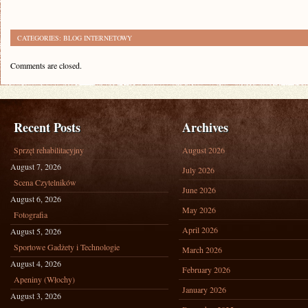
CATEGORIES:
BLOG INTERNETOWY
Comments are closed.
Recent Posts
Archives
Sprzęt rehabilitacyjny
August 2026
August 7, 2026
July 2026
Scena Czytelników
June 2026
August 6, 2026
May 2026
Fotografia
April 2026
August 5, 2026
Sportowe Gadżety i Technologie
March 2026
August 4, 2026
February 2026
Apeniny (Włochy)
January 2026
August 3, 2026