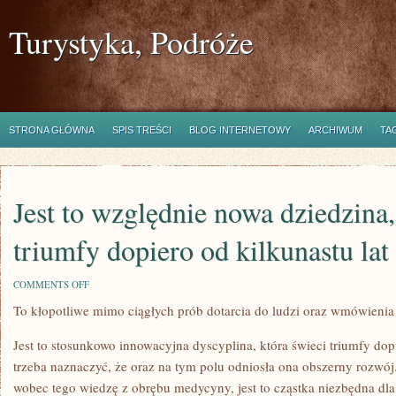
Turystyka, Podróże
STRONA GŁÓWNA
SPIS TREŚCI
BLOG INTERNETOWY
ARCHIWUM
TA
Jest to względnie nowa dziedzina,
triumfy dopiero od kilkunastu lat
ON
COMMENTS OFF
JEST
To kłopotliwe mimo ciągłych prób dotarcia do ludzi oraz wmówienia
TO
WZGLĘDNIE
NOWA
Jest to stosunkowo innowacyjna dyscyplina, która świeci triumfy dopi
DZIEDZINA,
KTÓRA
trzeba naznaczyć, że oraz na tym polu odniosła ona obszerny rozwój
ŚWIECI
wobec tego wiedzę z obrębu medycyny, jest to cząstka niezbędna dla 
TRIUMFY