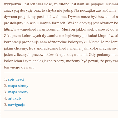
wykładzin. Jest ich taka ilość, że trudno jest nam się połapać. Niem
znaczącą decyzję oraz to chyba nie jedną. Na początku zastanówmy s
dywanu pragniemy posiadać w domu. Dywan może być bowiem okrąg
prostokątny i o wielu innych formach. Ważną decyzją jest również k
http://www.modnedywany.com.pl. Musi on jakkolwiek pasować do wys
Z kupnem kolorowych dywanów nie będziemy posiadać kłopotów, al
korporacji proponuje nam różnorodne kolorystyki. Niemalże możem
jakim chcemy, lecz sporadycznie kiedy wiemy, jaki kolor pragniem
jeden z licznych pracowników sklepu z dywanami. Gdy podamy mu, 
kolor ścian i tym analogiczne rzeczy, możemy być pewni, że przyz
barwnego dywanu.
1.
spis tresci
2.
mapa strony
3.
mapa strony
4.
artykuly
5.
nawigacja