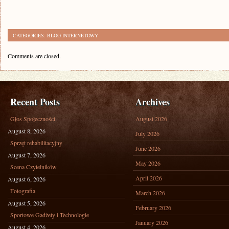
CATEGORIES:
BLOG INTERNETOWY
Comments are closed.
Recent Posts
Archives
Głos Społeczności
August 2026
August 8, 2026
July 2026
Sprzęt rehabilitacyjny
June 2026
August 7, 2026
May 2026
Scena Czytelników
April 2026
August 6, 2026
Fotografia
March 2026
August 5, 2026
February 2026
Sportowe Gadżety i Technologie
January 2026
August 4, 2026