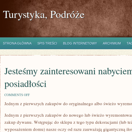
Turystyka, Podróże
STRONA GŁÓWNA
SPIS TREŚCI
BLOG INTERNETOWY
ARCHIWUM
TA
Jesteśmy zainteresowani nabycie
posiadłości
ON
COMMENTS OFF
JESTEŚMY
Jednym z pierwszych zakupów do oryginalnego albo świeżo wyrem
ZAINTERESOWANI
NABYCIEM
OKREŚLONYCH
Jednym z pierwszych zakupów do nowego lub świeżo wyremontowan
POSIADŁOŚCI
zakup dywanu. Wstępując do sklepu z tego typu dekoracjami (lub też
wyposażeniem domu) nasze oczy od razu zauważają gigantyczną il