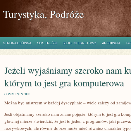
Turystyka, Podróże
STRONA GŁÓWNA
SPIS TREŚCI
BLOG INTERNETOWY
ARCHIWUM
TA
Jeżeli wyjaśniamy szeroko nam ku
którym to jest gra komputerowa
ON
COMMENTS OFF
JEŻELI
Można być mistrzem w każdej dyscyplinie – wiele zależy od zamiłow
WYJAŚNIAMY
SZEROKO
NAM
Jeśli objaśniamy szeroko nam znane pojęcie, którym to jest gra kom
KULTOWE
POJĘCIE,
głównej mierze stwierdzić, że jest to jeden z programów, jaki przew
KTÓRYM
rozrywkowych, ale równie dobrze może mieć również charakter typo
TO