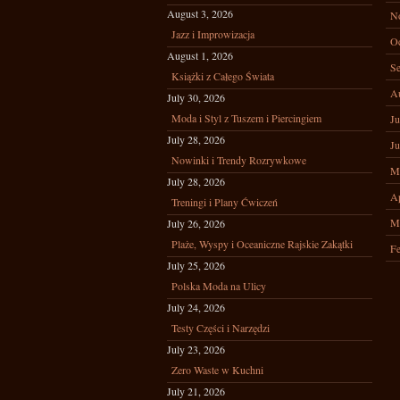
August 3, 2026
N
Jazz i Improwizacja
Oc
August 1, 2026
Se
Książki z Całego Świata
A
July 30, 2026
Moda i Styl z Tuszem i Piercingiem
Ju
July 28, 2026
Ju
Nowinki i Trendy Rozrywkowe
M
July 28, 2026
Ap
Treningi i Plany Ćwiczeń
M
July 26, 2026
Plaże, Wyspy i Oceaniczne Rajskie Zakątki
Fe
July 25, 2026
Polska Moda na Ulicy
July 24, 2026
Testy Części i Narzędzi
July 23, 2026
Zero Waste w Kuchni
July 21, 2026