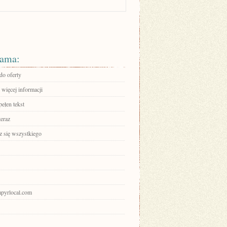
ama:
do oferty
 więcej informacji
ełen tekst
teraz
 się wszystkiego
mpyrlocal.com