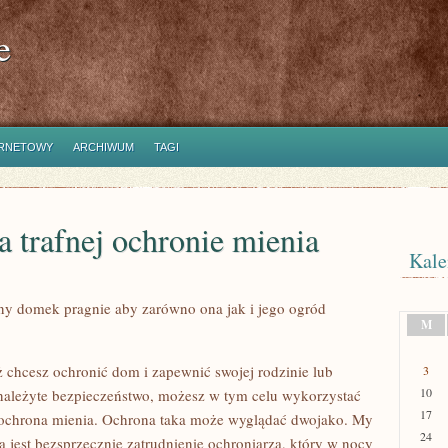
e
ERNETOWY
ARCHIWUM
TAGI
a trafnej ochronie mienia
Kale
ny domek pragnie aby zarówno ona jak i jego ogród
M
ż chcesz ochronić dom i zapewnić swojej rodzinie lub
3
10
ależyte bezpieczeństwo, możesz w tym celu wykorzystać
17
eż ochrona mienia. Ochrona taka może wyglądać dwojako. My
24
 jest bezsprzecznie zatrudnienie ochroniarza, który w nocy