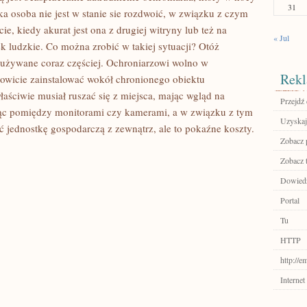
31
aka osoba nie jest w stanie sie rozdwoić, w związku z czym
e, kiedy akurat jest ona z drugiej witryny lub też na
« Jul
ek ludzkie. Co można zrobić w takiej sytuacji? Otóż
no używane coraz częściej. Ochroniarzowi wolno w
Rekl
owicie zainstalować wokół chronionego obiektu
łaściwie musiał ruszać się z miejsca, mając wgląd na
Przejdź 
ując pomiędzy monitorami czy kamerami, a w związku z tym
Uzyskaj
 jednostkę gospodarczą z zewnątrz, ale to pokaźne koszty.
Zobacz p
Zobacz 
Dowiedz
Portal
Tu
HTTP
http://e
Internet