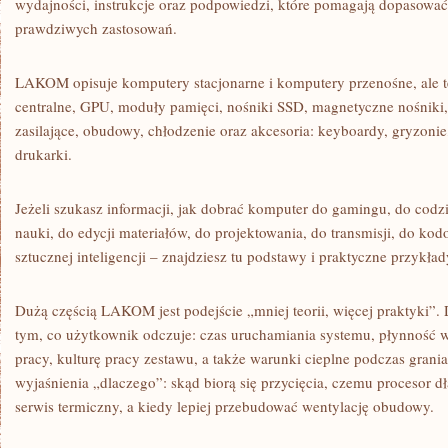
wydajności, instrukcje oraz podpowiedzi, które pomagają dopasować s
prawdziwych zastosowań.
LAKOM opisuje komputery stacjonarne i komputery przenośne, ale te
centralne, GPU, moduły pamięci, nośniki SSD, magnetyczne nośniki,
zasilające, obudowy, chłodzenie oraz akcesoria: keyboardy, gryzonie
drukarki.
Jeżeli szukasz informacji, jak dobrać komputer do gamingu, do codz
nauki, do edycji materiałów, do projektowania, do transmisji, do ko
sztucznej inteligencji – znajdziesz tu podstawy i praktyczne przykład
Dużą częścią LAKOM jest podejście „mniej teorii, więcej praktyki”. D
tym, co użytkownik odczuje: czas uruchamiania systemu, płynność 
pracy, kulturę pracy zestawu, a także warunki cieplne podczas gra
wyjaśnienia „dlaczego”: skąd biorą się przycięcia, czemu procesor dł
serwis termiczny, a kiedy lepiej przebudować wentylację obudowy.