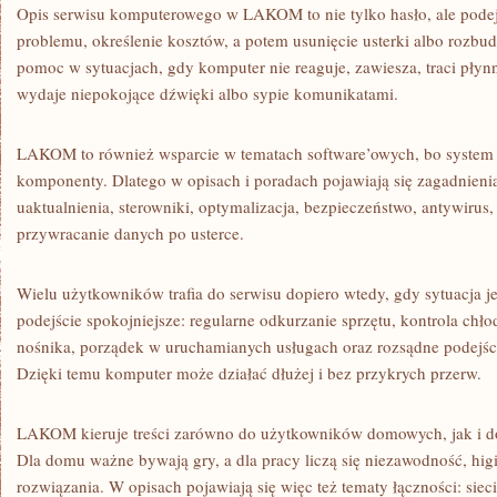
Opis serwisu komputerowego w LAKOM to nie tylko hasło, ale podejś
problemu, określenie kosztów, a potem usunięcie usterki albo rozbu
pomoc w sytuacjach, gdy komputer nie reaguje, zawiesza, traci płynn
wydaje niepokojące dźwięki albo sypie komunikatami.
LAKOM to również wsparcie w tematach software’owych, bo system
komponenty. Dlatego w opisach i poradach pojawiają się zagadnienia 
uaktualnienia, sterowniki, optymalizacja, bezpieczeństwo, antywirus,
przywracanie danych po usterce.
Wielu użytkowników trafia do serwisu dopiero wtedy, gdy sytuacja
podejście spokojniejsze: regularne odkurzanie sprzętu, kontrola chł
nośnika, porządek w uruchamianych usługach oraz rozsądne podejś
Dzięki temu komputer może działać dłużej i bez przykrych przerw.
LAKOM kieruje treści zarówno do użytkowników domowych, jak i d
Dla domu ważne bywają gry, a dla pracy liczą się niezawodność, hi
rozwiązania. W opisach pojawiają się więc też tematy łączności: si