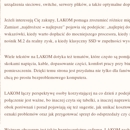
urządzenia sieciowe, switche, serwery plików, a także optymalne do
Jeżeli interesują Cię zakupy, LAKOM pomaga zrozumieć różnice mi
Zamiast „najdroższe = najlepsze” pojawia się podejście: „najlepiej 
wskazówki, kiedy warto dopłacić do mocniejszego procesora, kied
nośnik M.2 da realny zysk, a kiedy klasyczny SSD w zupełności wys
Wiele tekstów na LAKOM dotyka też tematów, które często są pomija
skokami napięcia, kable, dopasowanie części, komfort pracy przy biu
pomieszczeniu. Dzięki temu strona jest przydatna nie tylko dla fanów
chcą po prostu bezproblemowego komputera.
LAKOM łączy perspektywę osoby korzystającej na co dzień z podej
połączenie jest ważne, bo inaczej czyta się tabelki, a inaczej napraw
obok porównań i porad pojawiają się też sugestie, jak unikać koszt
oznaki problemów oraz jak przygotować sprzęt do odsprzedaży czy 
Ważnym obszarem jest także bezpieczeństwo cyfrowe. LAKOM zach