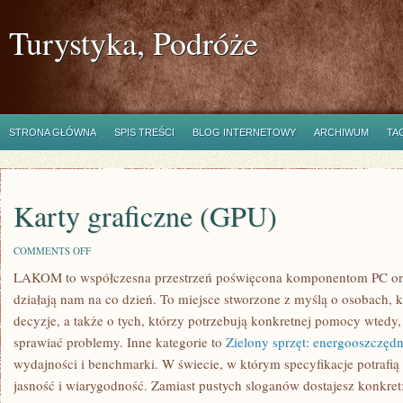
Turystyka, Podróże
STRONA GŁÓWNA
SPIS TREŚCI
BLOG INTERNETOWY
ARCHIWUM
TA
Karty graficzne (GPU)
ON
COMMENTS OFF
KARTY
LAKOM to współczesna przestrzeń poświęcona komponentom PC ora
GRAFICZNE
(GPU)
działają nam na co dzień. To miejsce stworzone z myślą o osobach, 
decyzje, a także o tych, którzy potrzebują konkretnej pomocy wted
sprawiać problemy. Inne kategorie to
Zielony sprzęt: energooszczędn
wydajności i benchmarki. W świecie, w którym specyfikacje potraf
jasność i wiarygodność. Zamiast pustych sloganów dostajesz konkre