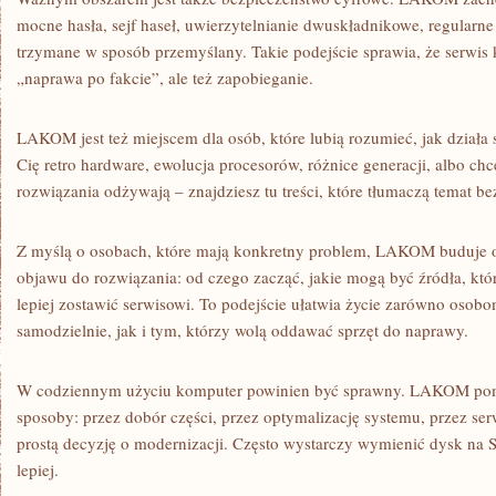
mocne hasła, sejf haseł, uwierzytelnianie dwuskładnikowe, regularne 
trzymane w sposób przemyślany. Takie podejście sprawia, że serwis
„naprawa po fakcie”, ale też zapobieganie.
LAKOM jest też miejscem dla osób, które lubią rozumieć, jak działa s
Cię retro hardware, ewolucja procesorów, różnice generacji, albo ch
rozwiązania odżywają – znajdziesz tu treści, które tłumaczą temat be
Z myślą o osobach, które mają konkretny problem, LAKOM buduje opi
objawu do rozwiązania: od czego zacząć, jakie mogą być źródła, któr
lepiej zostawić serwisowi. To podejście ułatwia życie zarówno osobo
samodzielnie, jak i tym, którzy wolą oddawać sprzęt do naprawy.
W codziennym użyciu komputer powinien być sprawny. LAKOM poma
sposoby: przez dobór części, przez optymalizację systemu, przez ser
prostą decyzję o modernizacji. Często wystarczy wymienić dysk na SS
lepiej.