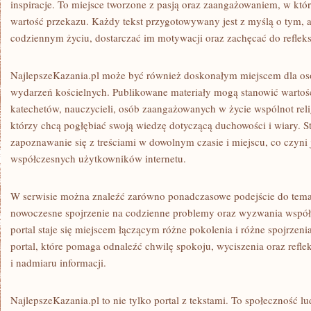
inspiracje. To miejsce tworzone z pasją oraz zaangażowaniem, w któ
wartość przekazu. Każdy tekst przygotowywany jest z myślą o tym,
codziennym życiu, dostarczać im motywacji oraz zachęcać do reflek
NajlepszeKazania.pl może być również doskonałym miejscem dla os
wydarzeń kościelnych. Publikowane materiały mogą stanowić warto
katechetów, nauczycieli, osób zaangażowanych w życie wspólnot reli
którzy chcą pogłębiać swoją wiedzę dotyczącą duchowości i wiary. 
zapoznawanie się z treściami w dowolnym czasie i miejscu, co czyn
współczesnych użytkowników internetu.
W serwisie można znaleźć zarówno ponadczasowe podejście do tematów
nowoczesne spojrzenie na codzienne problemy oraz wyzwania współ
portal staje się miejscem łączącym różne pokolenia i różne spojrzen
portal, które pomaga odnaleźć chwilę spokoju, wyciszenia oraz refle
i nadmiaru informacji.
NajlepszeKazania.pl to nie tylko portal z tekstami. To społeczność lud