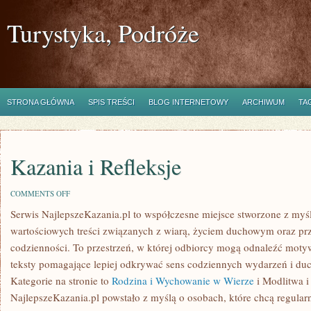
Turystyka, Podróże
STRONA GŁÓWNA
SPIS TREŚCI
BLOG INTERNETOWY
ARCHIWUM
TA
Kazania i Refleksje
ON
COMMENTS OFF
KAZANIA
Serwis NajlepszeKazania.pl to współczesne miejsce stworzone z myś
I
REFLEKSJE
wartościowych treści związanych z wiarą, życiem duchowym oraz pr
codzienności. To przestrzeń, w której odbiorcy mogą odnaleźć moty
teksty pomagające lepiej odkrywać sens codziennych wydarzeń i d
Kategorie na stronie to
Rodzina i Wychowanie w Wierze
i Modlitwa 
NajlepszeKazania.pl powstało z myślą o osobach, które chcą regular