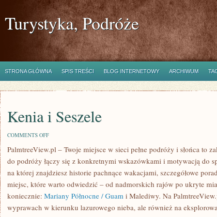
Turystyka, Podróże
STRONA GŁÓWNA
SPIS TREŚCI
BLOG INTERNETOWY
ARCHIWUM
TA
Kenia i Seszele
ON
COMMENTS OFF
KENIA
PalmtreeView.pl – Twoje miejsce w sieci pełne podróży i słońca to za
I
SESZELE
do podróży łączy się z konkretnymi wskazówkami i motywacją do sp
na której znajdziesz historie pachnące wakacjami, szczegółowe pora
miejsc, które warto odwiedzić – od nadmorskich rajów po ukryte mi
koniecznie:
Mariany Północne / Guam
i Malediwy. Na PalmtreeView.
wyprawach w kierunku lazurowego nieba, ale również na eksplorowan