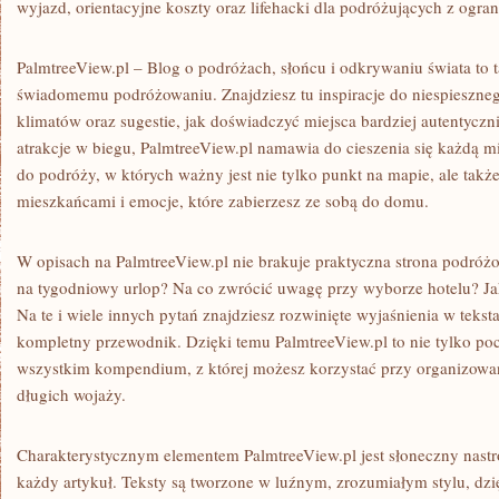
wyjazd, orientacyjne koszty oraz lifehacki dla podróżujących z ogr
PalmtreeView.pl – Blog o podróżach, słońcu i odkrywaniu świata to t
świadomemu podróżowaniu. Znajdziesz tu inspiracje do niespieszne
klimatów oraz sugestie, jak doświadczyć miejsca bardziej autentyczni
atrakcje w biegu, PalmtreeView.pl namawia do cieszenia się każdą m
do podróży, w których ważny jest nie tylko punkt na mapie, ale także
mieszkańcami i emocje, które zabierzesz ze sobą do domu.
W opisach na PalmtreeView.pl nie brakuje praktyczna strona podróż
na tygodniowy urlop? Na co zwrócić uwagę przy wyborze hotelu? Ja
Na te i wiele innych pytań znajdziesz rozwinięte wyjaśnienia w teksta
kompletny przewodnik. Dzięki temu PalmtreeView.pl to nie tylko po
wszystkim kompendium, z której możesz korzystać przy organizowan
długich wojaży.
Charakterystycznym elementem PalmtreeView.pl jest słoneczny nastrój
każdy artykuł. Teksty są tworzone w luźnym, zrozumiałym stylu, dzię