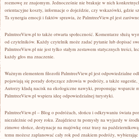
rozmowę ze znajomym. Jednocześnie nie brakuje w nich konkretnych
orientacyjne koszty, informacje o dojeździe, czy wskazówki, gdzie 
Ta synergia emocji i faktów sprawia, że PalmtreeView.pl jest zarówno 
PalmtreeView.pl to także otwarta społeczność. Komentarze służą wy
od czytelników. Każdy czytelnik może zadać pytanie lub dopisać sw
PalmtreeView.pl nie jest tylko stałym zestawem statycznych treści, le
każdy głos ma znaczenie.
Ważnym elementem filozofii PalmtreeView.pl jest odpowiedzialne od
pojawiają się porady dotyczące zdrowia w podróży, a także sugestie, 
Autorzy kładą nacisk na ekologiczne nawyki, proponując wsparcie m
PalmtreeView.pl wspiera ideę odpowiedzialnej turystyki.
PalmtreeView.pl – Blog o podróżach, słońcu i odkrywaniu świata 
niezależnie od pory roku. Znajdziesz tu pomysły na wyjazdy w środku
zimowe słońce, destynacje na majówkę oraz trasy na październikową 
temu możesz zaplanować cały rok pod znakiem podróży, wybierając te