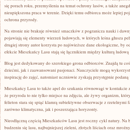
się porach roku, przemyślenia na temat ochrony lasów, a także aneg
nieupiększona praca w terenie. Dzięki temu odbiorca może lepiej po
ochrona przyrody.
Na stronie nie brakuje również smaczków z pogranicza nauki i dawn
pojawiają się elementy wierzeń ludowych, w których leśna głusza pełni
drugiej strony autor korzysta po najświeższe dane ekologiczne, by 
efekcie Mieszkańcy Lasu stają się łącznikiem między kulturą ludową
Blog jest dedykowany do szerokiego grona odbiorców. Znajdą tu coś
dziećmi, jak i zaawansowani pasjonaci. Nauczyciele mogą wykorzyst
inspirację do zajęć, natomiast uczniowie zyskają przystępnie podaną
Mieszkańcy Lasu to także apel do szukania równowagi w kontakcie 
że przyroda to nie tylko miejsce na zdjęcia, ale żywy organizm, kt
felieton stara się spiąć klamrą subiektywne obserwacje z rzetelnymi f
zarówno klimatyczna, jak i poszerzająca horyzonty.
Nieodłączną częścią Mieszkańców Lasu jest roczny cykl natury. Na b
budzeniu się lasu, najbujniejszej zieleni, złotych liściach oraz mro