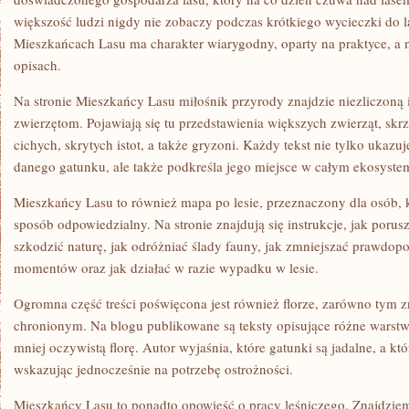
I
większość ludzi nigdy nie zobaczy podczas krótkiego wycieczki do l
LEŚNE
DUCHOWOŚCI
Mieszkańcach Lasu ma charakter wiarygodny, oparty na praktyce, a n
I
FILOZOFIE
opisach.
NATURY
Na stronie Mieszkańcy Lasu miłośnik przyrody znajdzie niezliczoną 
zwierzętom. Pojawiają się tu przedstawienia większych zwierząt, sk
cichych, skrytych istot, a także gryzoni. Każdy tekst nie tylko ukazu
danego gatunku, ale także podkreśla jego miejsce w całym ekosyste
Mieszkańcy Lasu to również mapa po lesie, przeznaczony dla osób, 
sposób odpowiedzialny. Na stronie znajdują się instrukcje, jak porusza
szkodzić naturę, jak odróżniać ślady fauny, jak zmniejszać prawdop
momentów oraz jak działać w razie wypadku w lesie.
Ogromna część treści poświęcona jest również florze, zarówno tym 
chronionym. Na blogu publikowane są teksty opisujące różne warstwy 
mniej oczywistą florę. Autor wyjaśnia, które gatunki są jadalne, a k
wskazując jednocześnie na potrzebę ostrożności.
Mieszkańcy Lasu to ponadto opowieść o pracy leśniczego. Znajdziemy