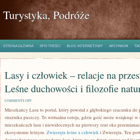
Turystyka, Podróże
STRONA GŁÓWNA
SPIS TREŚCI
BLOG INTERNETOWY
ARCHIWUM
TA
Lasy i człowiek – relacje na prze
Leśne duchowości i filozofie natu
ON
COMMENTS OFF
LASY
Mieszkańcy Lasu to portal, który powstał z głębokiego szacunku do 
I
CZŁOWIEK
strażnika puszczy. To wirtualna ostoja, gdzie gość może wsiąknąć w
–
RELACJE
mieszkańcach lasu i niewidocznych na pierwszy rzut oka przemianac
NA
ekosystemie leśnym.
Zwierzęta leśne a człowiek
i Zwierzęta. Ten por
PRZESTRZENI
WIEKÓW
doświadczonego gospodarza lasu, który na co dzień czuwa nad lasem