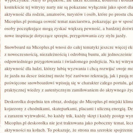
kontekście tej witryny narty nie są pokazane wyłącznie jako sport 
aktywność dla rodzin, amatorów, turystów i osób, które po prostu ch
Micoplus.pl pomaga oswoić temat narciarstwa, pokazując go w spos
osoby początkujące mogą zyskać większą pewność, a bardziej dośw
nowe inspiracje dotyczące sprzętu, przygotowania czy stylu jazdy.
Snowboard na Micoplus.pl wnosi do całej tematyki jeszcze więcej eks
z nowoczesnością, niezależnością i odrobiną buntu, ale jednocześni
odpowiedniego przygotowania i świadomego podejścia. Na tej witryn
aktywność dla ludzi, którzy lubią wyzwania i chcą rozwijać swoje mo
że jazda na desce śnieżnej może być zarówno rekreacją, jak i pasją ro
poświęcone snowboardowi wpisują się w charakter całego portalu, gdz
praktycznej wiedzy z autentycznym zamiłowaniem do aktywnego życ
Deskorolka dopełnia ten obraz, dodając do Micoplus.pl miejski klimat
kojarzony z chodnikami, skateparkami, placami i uliczną energią. 
a zarazem wytrwałość, bo każdy trik, każdy skręt i każdy postęp wy
Micoplus.pl deskorolka nie jest traktowana jako poboczny temat, lec
aktywności na kołach. To pokazuje, że strona ma szerokie spojrzenie 