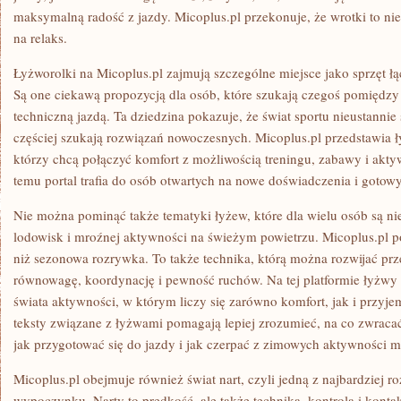
maksymalną radość z jazdy. Micoplus.pl przekonuje, że wrotki to ni
na relaks.
Łyżworolki na Micoplus.pl zajmują szczególne miejsce jako sprzęt ł
Są one ciekawą propozycją dla osób, które szukają czegoś pomiędzy
techniczną jazdą. Ta dziedzina pokazuje, że świat sportu nieustannie
częściej szukają rozwiązań nowoczesnych. Micoplus.pl przedstawia ł
którzy chcą połączyć komfort z możliwością treningu, zabawy i akt
temu portal trafia do osób otwartych na nowe doświadczenia i gotow
Nie można pominąć także tematyki łyżew, które dla wielu osób są 
lodowisk i mroźnej aktywności na świeżym powietrzu. Micoplus.pl po
niż sezonowa rozrywka. To także technika, którą można rozwijać prz
równowagę, koordynację i pewność ruchów. Na tej platformie łyżwy s
świata aktywności, w którym liczy się zarówno komfort, jak i przyj
teksty związane z łyżwami pomagają lepiej zrozumieć, na co zwraca
jak przygotować się do jazdy i jak czerpać z zimowych aktywności 
Micoplus.pl obejmuje również świat nart, czyli jedną z najbardziej
wypoczynku. Narty to prędkość, ale także technika, kontrola i kont