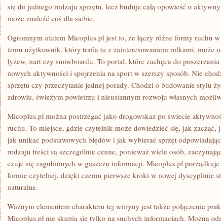
się do jednego rodzaju sprzętu, lecz buduje całą opowieść o aktywn
może znaleźć coś dla siebie.
Ogromnym atutem Micoplus.pl jest to, że łączy różne formy ruchu w 
temu użytkownik, który trafia tu z zainteresowaniem rolkami, może 
łyżew, nart czy snowboardu. To portal, które zachęca do poszerzani
nowych aktywności i spojrzenia na sport w szerszy sposób. Nie cho
sprzętu czy przeczytanie jednej porady. Chodzi o budowanie stylu ż
zdrowiu, świeżym powietrzu i nieustannym rozwoju własnych możliw
Micoplus.pl można postrzegać jako drogowskaz po świecie aktywnośc
ruchu. To miejsce, gdzie czytelnik może dowiedzieć się, jak zacząć, 
jak unikać podstawowych błędów i jak wybierać sprzęt odpowiadaj
rodzaju treści są szczególnie cenne, ponieważ wiele osób, zaczynaj
czuje się zagubionych w gąszczu informacji. Micoplus.pl porządkuje 
formie czytelnej, dzięki czemu pierwsze kroki w nowej dyscyplinie staj
naturalne.
Ważnym elementem charakteru tej witryny jest także połączenie prakt
Micoplus.pl nie skupia się tylko na suchych informacjach. Można odn