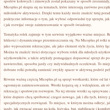
sportów kołowych i zimowych został pokazany w sposób zrozumiały,
Micoplus.pl skupia się na tematach, które interesują zarówno początk
miłośników aktywności. Dzięki temu każdy może znaleźć tutaj porad
praktyczne informacje o tym, jak wybrać odpowiedni typ sprzętu, jak
i jak rozwijać swoje zainteresowanie w sposób świadomy.
Tematyka rolek zajmuje w tym serwisie wyjątkowo ważne miejsce. Ro
lekkości i dynamicznego przemieszczania się. Na Micoplus.pl rolki 
jako wyposażenie rekreacyjne, ale jako element stylu życia, który łą
Można tu znaleźć treści dotyczące wyboru rolek dla młodych użytk
użytkowników, a także artykuły pomagające dopasować sprzęt do p
nawierzchni, sposobu jazdy czy indywidualnych oczekiwań. To miejs
dobrane rolki potrafią zamienić zwykły spacer w aktywną podróż peł
Równie ważną częścią Micoplus.pl są sprzęt wrotkarski, które od lat 
ogromnym zainteresowaniem. Wrotki kojarzą się z wdziękiem, ale r
rekreacją i sportowym rozwojem. Na tej stronie wrotki są opisywane 
które dopiero chcą spróbować czegoś nowego, jak i dla tych, którzy 
specjalistycznych rozwiązań. To miejsce, w którym można odkryć, ja
jazdy, jak zwracać uwagę na koła, łożyska, but, stabilizację i komfort