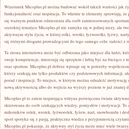
Wizerunek Micoplus.pl można budować wokół takich wartości jak ży
funkcjonalność oraz inspiracja. To właśnie te elementy sprawiają, że 
się ważnym punktem odniesienia dla osób zainteresowanych sportam
szerokiej tematyce Micoplus.pl nie zamyka się w jednej niszy, ale 
aktywnym stylu życia, w której rolki, wrotki, łyżworolki, łyżwy, nart
się różnymi drogami prowadzącymi do tego samego celu: radości z r
Ta strona internetowa może być odbierana jako miejsce dla ludzi, któ
swoje kompetencje, interesują się sprzętem i lubią być na bieżąco z
oraz sportem. Micoplus.pl dobrze wpisuje się w potrzeby współczes
którzy szukają nie tylko produktów czy podstawowych informacji, ale
porad i inspiracji. To miejsce, w którym można odnaleźć motywację
nową aktywnością albo do wejścia na wyższy poziom w już znanej dz
Micoplus.pl to zatem inspirująca witryna poświęcona światu aktywnoś
skierowana do osób szukających wiedzy, pomysłów i motywacji. To c
miłośników rolek, wrotek, łyżworolek, łyżew, nart, snowboardu i des
sport spotyka się z pasją, praktyczna wiedza z przyjemnością czytani
Micoplus.pl pokazuje, że aktywny styl życia może mieć wiele twarzy,