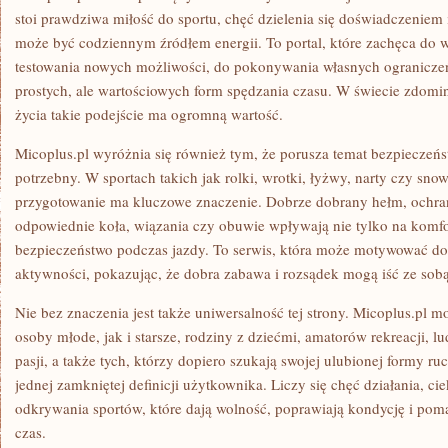
stoi prawdziwa miłość do sportu, chęć dzielenia się doświadczeniem
może być codziennym źródłem energii. To portal, które zachęca do 
testowania nowych możliwości, do pokonywania własnych ograniczeń 
prostych, ale wartościowych form spędzania czasu. W świecie zdom
życia takie podejście ma ogromną wartość.
Micoplus.pl wyróżnia się również tym, że porusza temat bezpieczeńs
potrzebny. W sportach takich jak rolki, wrotki, łyżwy, narty czy sn
przygotowanie ma kluczowe znaczenie. Dobrze dobrany hełm, ochran
odpowiednie koła, wiązania czy obuwie wpływają nie tylko na komfo
bezpieczeństwo podczas jazdy. To serwis, która może motywować do
aktywności, pokazując, że dobra zabawa i rozsądek mogą iść ze sobą
Nie bez znaczenia jest także uniwersalność tej strony. Micoplus.pl 
osoby młode, jak i starsze, rodziny z dziećmi, amatorów rekreacji, 
pasji, a także tych, którzy dopiero szukają swojej ulubionej formy ru
jednej zamkniętej definicji użytkownika. Liczy się chęć działania, c
odkrywania sportów, które dają wolność, poprawiają kondycję i pom
czas.