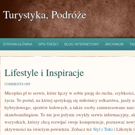
Turystyka, Podróże
STRONA GŁÓWNA
SPIS TREŚCI
BLOG INTERNETOWY
ARCHIWUM
TA
Lifestyle i Inspiracje
ON
COMMENTS OFF
LIFESTYLE
Micoplus.pl to serwis, które łączy w sobie pasję do ruchu, szybkośc
I
INSPIRACJE
życia. To portal, na której spotykają się miłośnicy rolkarstwa, jazdy 
hybrydowego, sportów lodowych, a także osoby zainteresowane nar
skateboardingiem. To nie jest jedynie zwykły serwis informacyjny, a
wszystkich, którzy chcą rozwijać swoje kompetencje, poznawać nowy 
aktywności na świeżym powietrzu. Zobacz też
Styl i Triki
i Lifestyle 