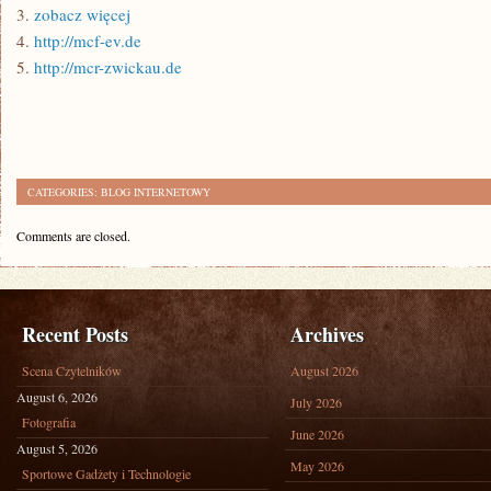
3.
zobacz więcej
4.
http://mcf-ev.de
5.
http://mcr-zwickau.de
CATEGORIES:
BLOG INTERNETOWY
Comments are closed.
Recent Posts
Archives
Scena Czytelników
August 2026
August 6, 2026
July 2026
Fotografia
June 2026
August 5, 2026
May 2026
Sportowe Gadżety i Technologie