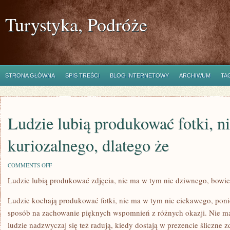
Turystyka, Podróże
STRONA GŁÓWNA
SPIS TREŚCI
BLOG INTERNETOWY
ARCHIWUM
TA
Ludzie lubią produkować fotki, n
kuriozalnego, dlatego że
ON
COMMENTS OFF
LUDZIE
Ludzie lubią produkować zdjęcia, nie ma w tym nic dziwnego, bowi
LUBIĄ
PRODUKOWAĆ
FOTKI,
Ludzie kochają produkować fotki, nie ma w tym nic ciekawego, poni
NIE
MA
sposób na zachowanie pięknych wspomnień z różnych okazji. Nie m
W
ludzie nadzwyczaj się też radują, kiedy dostają w prezencie śliczne z
TYM