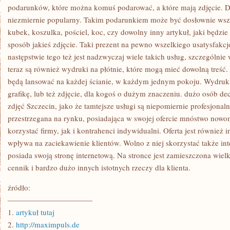
NIC
podarunków, które można komuś podarować, a które mają zdjęcie. Dzi
KURIOZALNEGO,
niezmiernie popularny. Takim podarunkiem może być dosłownie wsz
DLATEGO
ŻE
kubek, koszulka, pościel, koc, czy dowolny inny artykuł, jaki będz
sposób jakieś zdjęcie. Taki prezent na pewno wszelkiego usatysfakc
następstwie tego też jest nadzwyczaj wiele takich usług, szczególni
teraz są również wydruki na płótnie, które mogą mieć dowolną treść. 
będą lansować na każdej ścianie, w każdym jednym pokoju. Wydruk
grafikę, lub też zdjęcie, dla kogoś o dużym znaczeniu. dużo osób d
zdjęć Szczecin, jako że tamtejsze usługi są niepomiernie profesjonal
przestrzegana na rynku, posiadająca w swojej ofercie mnóstwo now
korzystać firmy, jak i kontrahenci indywidualni. Oferta jest również 
wpływa na zaciekawienie klientów. Wolno z niej skorzystać także in
posiada swoją stronę internetową. Na stronce jest zamieszczona wielk
cennik i bardzo dużo innych istotnych rzeczy dla klienta.
źródło:
———————————
1.
artykuł tutaj
2.
http://maximpuls.de