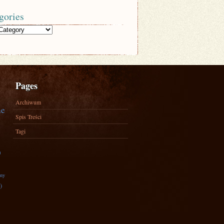
gories
Pages
Archiwum
ne
Spis Treści
Tagi
)
zny
)