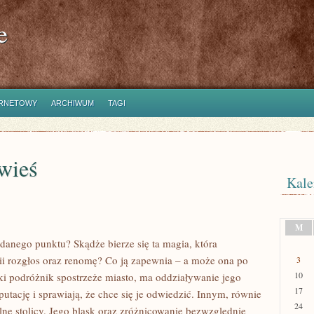
e
ERNETOWY
ARCHIWUM
TAGI
wieś
Kale
M
 danego punktu? Skądże bierze się ta magia, która
ii rozgłos oraz renomę? Co ją zapewnia – a może ona po
3
10
aki podróżnik spostrzeże miasto, ma oddziaływanie jego
17
utację i sprawiają, że chce się je odwiedzić. Innym, równie
24
ne stolicy. Jego blask oraz zróżnicowanie bezwzględnie