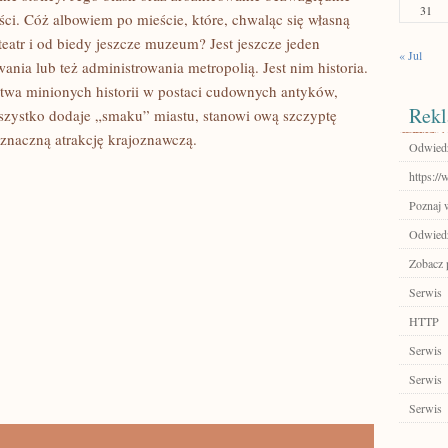
31
ści. Cóż albowiem po mieście, które, chwaląc się własną
teatr i od biedy jeszcze muzeum? Jest jeszcze jeden
« Jul
nia lub też administrowania metropolią. Jest nim historia.
ctwa minionych historii w postaci cudownych antyków,
Rekl
 wszystko dodaje „smaku” miastu, stanowi ową szczyptę
 znaczną atrakcję krajoznawczą.
Odwiedź
https:/
Poznaj 
Odwiedź
Zobacz p
Serwis
HTTP
Serwis
Serwis
Serwis