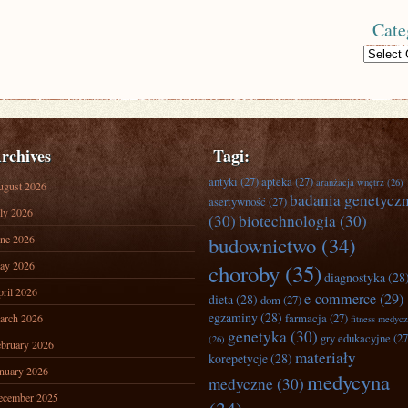
Cate
Categories
rchives
Tagi:
antyki
(27)
apteka
(27)
aranżacja wnętrz
(26)
ugust 2026
badania genetycz
asertywność
(27)
ly 2026
(30)
biotechnologia
(30)
ne 2026
budownictwo
(34)
ay 2026
choroby
(35)
diagnostyka
(28
ril 2026
e-commerce
(29)
dieta
(28)
dom
(27)
egzaminy
(28)
farmacja
(27)
arch 2026
fitness medyc
genetyka
(30)
gry edukacyjne
(27
(26)
bruary 2026
materiały
korepetycje
(28)
nuary 2026
medycyna
medyczne
(30)
ecember 2025