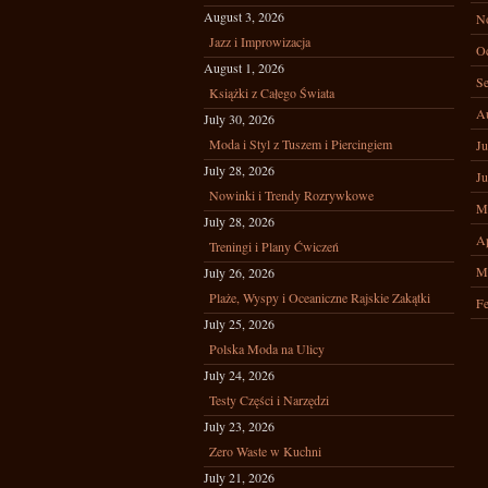
August 3, 2026
N
Jazz i Improwizacja
Oc
August 1, 2026
Se
Książki z Całego Świata
A
July 30, 2026
Moda i Styl z Tuszem i Piercingiem
Ju
July 28, 2026
Ju
Nowinki i Trendy Rozrywkowe
M
July 28, 2026
Ap
Treningi i Plany Ćwiczeń
M
July 26, 2026
Plaże, Wyspy i Oceaniczne Rajskie Zakątki
Fe
July 25, 2026
Polska Moda na Ulicy
July 24, 2026
Testy Części i Narzędzi
July 23, 2026
Zero Waste w Kuchni
July 21, 2026