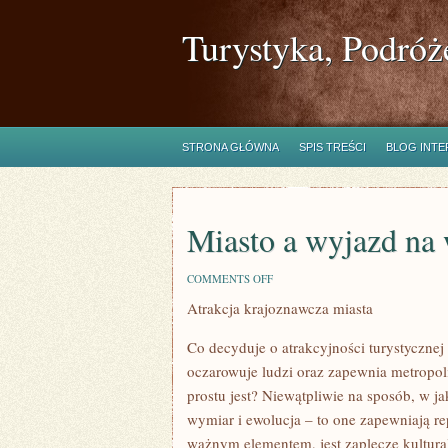
Turystyka, Podróż
STRONA GŁÓWNA
SPIS TREŚCI
BLOG INT
Miasto a wyjazd na 
ON
COMMENTS OFF
MIASTO
Atrakcja krajoznawcza miasta
A
WYJAZD
NA
Co decyduje o atrakcyjności turystycznej
WIEŚ
oczarowuje ludzi oraz zapewnia metropol
prostu jest? Niewątpliwie na sposób, w j
wymiar i ewolucja – to one zapewniają rep
ważnym elementem, jest zaplecze kultural