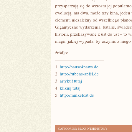
przysparzają się do wzrostu jej popularno
ewolucją, ma dwa, może trzy kina, jeden 
element, niezależny od wszelkiego planowa
Gigantyczne wydarzenia, batalie, świade
historii, przekazywane z ust do ust – to
magii, jakiej wypada, by uczynić z niego
źródło:
———————————
1.
http://pause4paws.de
2.
http://rubens-apfel.de
3.
artykuł tutaj
4.
kliknij tutaj
5.
http://minkelcat.de
CATEGORIES:
BLOG INTERNETOWY