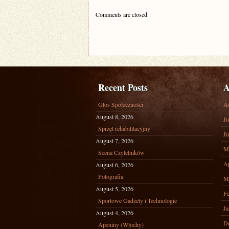
Comments are closed.
Recent Posts
A
Głos Społeczności
A
August 8, 2026
Ju
Sprzęt rehabilitacyjny
Ju
August 7, 2026
M
Scena Czytelników
Ap
August 6, 2026
Fotografia
M
August 5, 2026
Fe
Sportowe Gadżety i Technologie
Ja
August 4, 2026
D
Apeniny (Włochy)