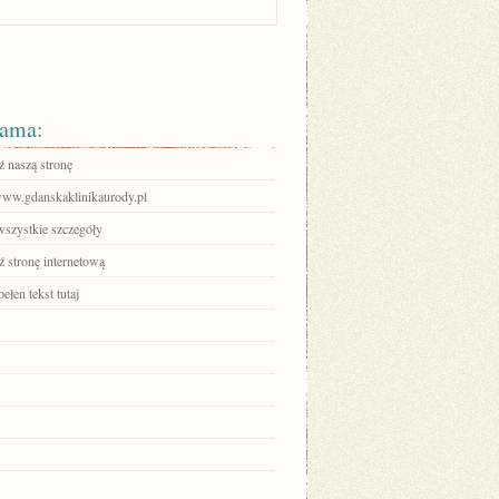
ama:
 naszą stronę
/www.gdanskaklinikaurody.pl
wszystkie szczegóły
 stronę internetową
ełen tekst tutaj