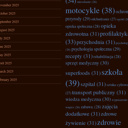
(34)
mieszkanie
(26)
ovember 2025
motocykle
(38)
ochro
tober 2025
przyrody
(29)
odchudzanie
(27)
ogród
(2
ptember 2025
opieka
opieka społeczna
(28)
ugust 2025
profilaktyk
zdrowotna
(31)
ly 2025
(33)
przychodnia
(31)
psycholog
ne 2025
psychologia społeczna
(29)
(26)
recepty
(31)
ay 2025
rehabilitacja
(28)
sprzęt medyczny
(30)
ril 2025
szkoła
arch 2025
superfoods
(31)
bruary 2025
(39)
szpital
(31)
sztuka cyfrow
transport publiczny
(31)
(27)
wiedza medyczna
(30)
wyposażenie
zajęcia
zabawa.
(28)
wnętrz
(26)
dodatkowe
(31)
zdrowe
zdrowie
żywienie
(31)